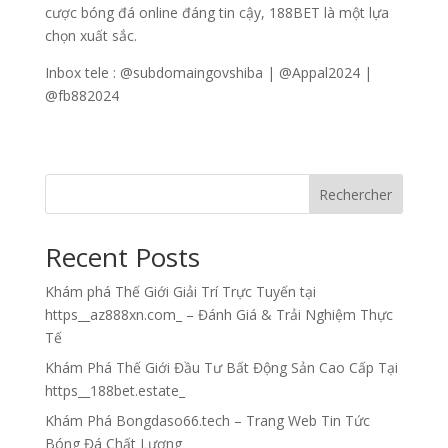
cược bóng đá online đáng tin cậy, 188BET là một lựa
chọn xuất sắc.
Inbox tele : @subdomaingovshiba | @Appal2024 |
@fb882024
Rechercher
Recent Posts
Khám phá Thế Giới Giải Trí Trực Tuyến tại
https__az888xn.com_ – Đánh Giá & Trải Nghiệm Thực
Tế
Khám Phá Thế Giới Đầu Tư Bất Động Sản Cao Cấp Tại
https__188bet.estate_
Khám Phá Bongdaso66.tech – Trang Web Tin Tức
Bóng Đá Chất Lượng