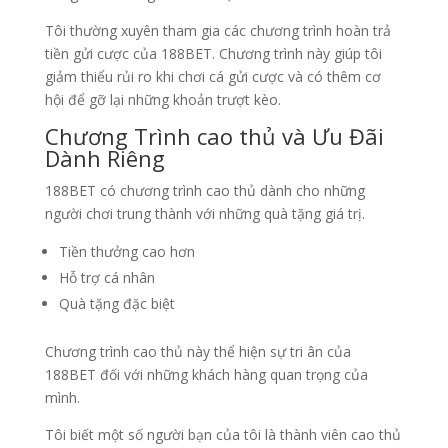
Tôi thường xuyên tham gia các chương trình hoàn trả
tiền gửi cược của 188BET. Chương trình này giúp tôi
giảm thiểu rủi ro khi chơi cá gửi cược và có thêm cơ
hội để gỡ lại những khoản trượt kèo.
Chương Trình cao thủ và Ưu Đãi
Dành Riêng
188BET có chương trình cao thủ dành cho những
người chơi trung thành với những quà tặng giá trị.
Tiền thưởng cao hơn
Hỗ trợ cá nhân
Quà tặng đặc biệt
Chương trình cao thủ này thể hiện sự tri ân của
188BET đối với những khách hàng quan trọng của
mình.
Tôi biết một số người bạn của tôi là thành viên cao thủ