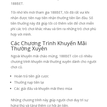
188BET.
Tôi nhớ khi mới tham gia 188BET, tôi đã rất vui khi
nhận được tiền nạp tiền nhận thưởng tiền lần đầu. Số
tiền thưởng này đã giúp tôi có thêm vốn để chơi miễn
phí các trò chơi khác nhau và tìm ra những trò chơi phù
hợp với mình.
Các Chương Trình Khuyến Mãi
Thường Xuyên
Ngoài khuyến mãi chào mừng, 188BET còn có nhiều
chương trình khuyến mãi thường xuyên dành cho người
chơi cũ.
Hoàn trả tiền gửi cược
Thưởng nạp tiền lại
Các giải đấu và khuyến mãi theo mùa
Những chương trình này giúp người chơi duy trì sự
hứng thú và tăng thêm cơ hội ăn tiền.