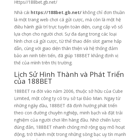
Nhà cái
https://188bet.gb.net/
không chỉ đơn thuần
là một trang web chơi cá gửi cược, mà còn là một hệ
điều hành giải trí trực tuyến toàn diện, cung cấp vô số
lựa chọn cho người chơi. Sự đa dạng trong các loại
hình chơi cá gửi cược, từ thể thao đến slot game hấp
dẫn, cùng với giao diện thân thiện và hệ thống đảm
bảo an ninh tiên tiến, đã giúp 188BET khẳng định vị
thế của mình trên thị trường.
Lịch Sử Hình Thành và Phát Triển
của 188BET
188BET ra đời vào năm 2006, thuộc sở hữu của Cube
Limited, một công ty có trụ sở tại Đảo Man. Ngay từ
những ngày đầu, 188BET đã định hướng phát triển
theo con đường chuyên nghiệp, minh bạch và đặt trải
nghiệm của người chơi lên hàng đầu. Nhờ chiến lược
đúng đắn, 188BET nhanh chóng mở rộng quy mô hoạt
động, trở thành một trong những sòng bạc uy tín mạnh