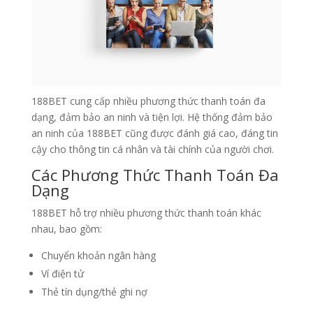
188BET cung cấp nhiều phương thức thanh toán đa
dạng, đảm bảo an ninh và tiện lợi. Hệ thống đảm bảo
an ninh của 188BET cũng được đánh giá cao, đáng tin
cậy cho thông tin cá nhân và tài chính của người chơi.
Các Phương Thức Thanh Toán Đa
Dạng
188BET hỗ trợ nhiều phương thức thanh toán khác
nhau, bao gồm:
Chuyển khoản ngân hàng
Ví điện tử
Thẻ tín dụng/thẻ ghi nợ