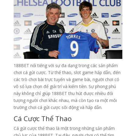
188BET nổi tiếng với sự đa dạng trong các sản phẩm
chơi cá gửi cược. Từ thể thao, slot game hấp dẫn, đến
các trò chơi bài trực tuyến và game bài, người chơi có
vô số lựa chọn để giải trí và kiếm tiền. Sự phong phú
này không chỉ giúp 188BET thu hút được nhiều đối
tượng người chơi khác nhau, mà còn tạo ra một môi
trường chơi cá gửi cược sôi động và hấp dẫn.
Cá Cược Thể Thao
Cá gửi cược thể thao là một trong những sản phẩm
chủ lực của 188BET. Tại đây, người chơi có thể tìm