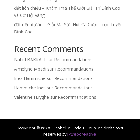
đất liên chiểu – Khám Phá Thế Giới Giải Trí Đỉnh Cao
và Cơ Hội Vàng
đất nền dự án – Giải Mã Sức Hút Cá Cược Trực Tuyến
Đỉnh Cao
Recent Comments
Nahid BAKKALI
sur
Recommandations
Aimelyne Mpadi
sur
Recommandations
Ines Hammiche
sur
Recommandations
Hammiche Ines
sur
Recommandations
Valentine Huyghe
sur
Recommandations
Copyright © 2020 – Isabelle Catiau. Tous les droits sont
réservés by
i-webcreative