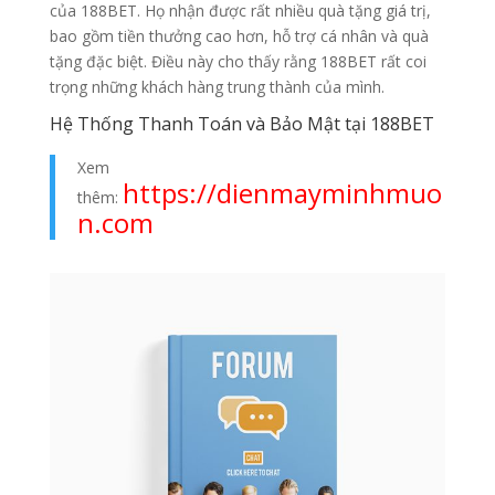
của 188BET. Họ nhận được rất nhiều quà tặng giá trị,
bao gồm tiền thưởng cao hơn, hỗ trợ cá nhân và quà
tặng đặc biệt. Điều này cho thấy rằng 188BET rất coi
trọng những khách hàng trung thành của mình.
Hệ Thống Thanh Toán và Bảo Mật tại 188BET
Xem
https://dienmayminhmuo
thêm:
n.com