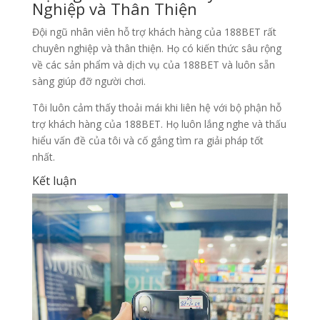
Nghiệp và Thân Thiện
Đội ngũ nhân viên hỗ trợ khách hàng của 188BET rất
chuyên nghiệp và thân thiện. Họ có kiến thức sâu rộng
về các sản phẩm và dịch vụ của 188BET và luôn sẵn
sàng giúp đỡ người chơi.
Tôi luôn cảm thấy thoải mái khi liên hệ với bộ phận hỗ
trợ khách hàng của 188BET. Họ luôn lắng nghe và thấu
hiểu vấn đề của tôi và cố gắng tìm ra giải pháp tốt
nhất.
Kết luận