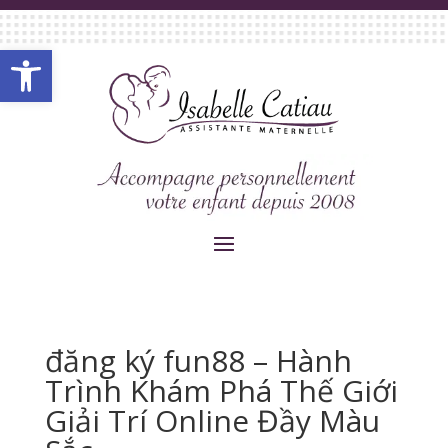
Ouvrir la barre d’outils
đăng ký fun88 – Hành
Trình Khám Phá Thế Giới
Giải Trí Online Đầy Màu