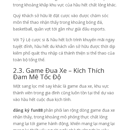
trong khoảng khắp khu vực của hầu hết chất lỏng khác.
Quý Khách sở hữu lẽ đặt cược vào được chăm sóc
môn thể thao nhận thấy trong khoảng bóng đá,
basketball, quần vợt tới gần như giải đấu esports.
Với Tỷ Lệ cược si & hầu hết lịch trình khuyến mãi ngay
tuyệt đỉnh, hầu hết du khách vẫn sở hữu được thời dịp
kiếm phổ quát thu nhập cá thánh thiện si thể thao của
toàn bộ tổng thể.
2.3. Game Đua Xe – Kích Thích
Đam Mê Tốc Độ
Một sang lọc mê say khác là game đua xe, khu vực
thành viên trong gia đình cũng luôn tồn tại thể dự vào
vào hầu hết cuộc đua kịch tính.
đăng ký fun88
phân phối lan rộng dòng game đua xe
nhận thấy, trong khoảng mô phỏng thực chất lỏng
mang lại tới game hành động, khiến mang lại mang lại