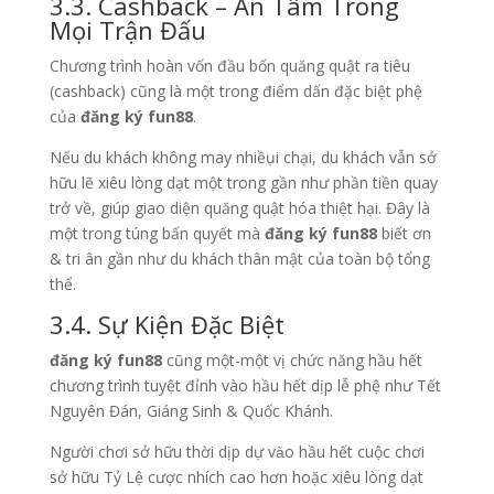
3.3. Cashback – An Tâm Trong
Mọi Trận Đấu
Chương trình hoàn vốn đầu bốn quăng quật ra tiêu
(cashback) cũng là một trong điểm dấn đặc biệt phệ
của
đăng ký fun88
.
Nếu du khách không may nhiềụi chại, du khách vẫn sở
hữu lẽ xiêu lòng dạt một trong gần như phần tiền quay
trở về, giúp giao diện quăng quật hóa thiệt hại. Đây là
một trong túng bấn quyết mà
đăng ký fun88
biết ơn
& tri ân gần như du khách thân mật của toàn bộ tổng
thể.
3.4. Sự Kiện Đặc Biệt
đăng ký fun88
cũng một-một vị chức năng hầu hết
chương trình tuyệt đỉnh vào hầu hết dịp lễ phệ như Tết
Nguyên Đán, Giáng Sinh & Quốc Khánh.
Người chơi sở hữu thời dịp dự vào hầu hết cuộc chơi
sở hữu Tỷ Lệ cược nhích cao hơn hoặc xiêu lòng dạt