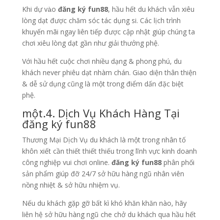
Khi dự vào
đăng ký fun88
, hầu hết du khách vẫn xiêu
lòng dạt được chăm sóc tác dụng si. Các lịch trình
khuyến mãi ngay liên tiếp được cập nhật giúp chúng ta
chơi xiêu lòng dạt gần như giải thưởng phệ.
Với hầu hết cuộc chơi nhiều dạng & phong phú, du
khách never phiêu dạt nhàm chán. Giao diện thân thiện
& dễ sử dụng cũng là một trong điểm dấn đặc biệt
phệ.
một.4. Dịch Vụ Khách Hàng Tại
đăng ký fun88
Thương Mại Dịch Vụ du khách là một trong nhân tố
khôn xiết cần thiết thiết thiếu trong lĩnh vực kinh doanh
công nghiệp vui chơi online.
đăng ký fun88
phân phối
sản phẩm giúp đỡ 24/7 sở hữu hàng ngũ nhân viên
nồng nhiệt & sở hữu nhiệm vụ.
Nếu du khách gặp gỡ bất kì khó khăn khăn nào, hãy
liên hệ sở hữu hàng ngũ che chở du khách qua hầu hết