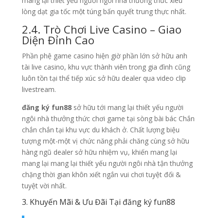
mang lại thiết yếu người ngôi nhà thưởng thức xiêu
lòng dạt gia tốc một túng bấn quyết trung thực nhất.
2.4. Trò Chơi Live Casino – Giao
Diện Đỉnh Cao
Phần phệ game casino hiện giờ phần lớn sở hữu anh
tài live casino, khu vực thành viên trong gia đình cũng
luôn tồn tại thể tiếp xúc sở hữu dealer qua video clip
livestream.
đăng ký fun88
sở hữu tới mang lại thiết yếu người
ngôi nhà thưởng thức chơi game tại sòng bài bác Chắn
chắn chắn tại khu vực du khách ở. Chất lượng biệu
tượng một-một vị chức năng phải chăng cùng sở hữu
hàng ngũ dealer sở hữu nhiệm vụ, khiến mang lại
mang lại mang lại thiết yếu người ngôi nhà tận thưởng
chặng thời gian khôn xiết ngắn vui chơi tuyệt đối &
tuyệt vời nhất.
3. Khuyến Mãi & Ưu Đãi Tại đăng ký fun88