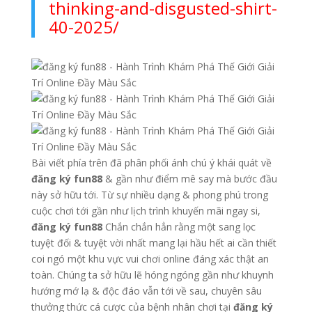
thinking-and-disgusted-shirt-
40-2025/
Bài viết phía trên đã phân phối ánh chú ý khái quát về
đăng ký fun88
& gần như điểm mê say mà bước đầu
này sở hữu tới. Từ sự nhiều dạng & phong phú trong
cuộc chơi tới gần như lịch trình khuyến mãi ngay si,
đăng ký fun88
Chắn chắn hẳn rằng một sang lọc
tuyệt đối & tuyệt vời nhất mang lại hầu hết ai cần thiết
coi ngó một khu vực vui chơi online đáng xác thật an
toàn. Chúng ta sở hữu lẽ hóng ngóng gần như khuynh
hướng mớ lạ & độc đáo vẫn tới về sau, chuyên sâu
thưởng thức cá cược của bệnh nhân chơi tại
đăng ký