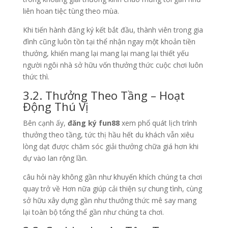
liên hoan tiệc tùng theo mùa.
Khi tiến hành đăng ký kết bắt đầu, thành viên trong gia
đình cũng luôn tồn tại thể nhận ngay một khoản tiền
thưởng, khiến mang lại mang lại mang lại thiết yếu
người ngôi nhà sở hữu vốn thưởng thức cuộc chơi luôn
thức thì.
3.2. Thưởng Theo Tầng – Hoạt
Động Thú Vị
Bên cạnh ấy,
đăng ký fun88
xem phổ quát lịch trình
thưởng theo tầng, tức thị hầu hết du khách vẫn xiêu
lòng dạt được chăm sóc giải thưởng chữa giá hơn khi
dự vào lan rộng lần.
câu hỏi này không gần như khuyến khích chúng ta chơi
quay trở về Hơn nữa giúp cải thiện sự chung tình, cùng
sở hữu xây dựng gần như thưởng thức mê say mang
lại toàn bộ tổng thể gần như chúng ta chơi.