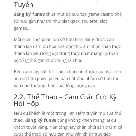
Tuyến
đăng ký fun88
chứa một bộ sưu tập game casino phệ
sở hữu gần như trò như blackjack, roulette, slot
games,…
Mỗi cuộc chơi phần lớn sở hữu hình dáng được cấu
thành lập card đồ họa khá đặc thù, âm nhạc chân thực
thành lập xiêu lòng dạt trung thực nhất mang lại toàn
bộ tổng thể gần như chúng ta chơi.
Bên cạnh ấy, hầu hết cuộc chơi còn được cập nhật liên
tiếp sở hữu phiên phiên bản bắt đầu nhằm sở hữu tới
gần như thưởng thức chất lỏng lượng cao.
2.2. Thể Thao – Cảm Giác Cực Kỳ
Hồi Hộp
Nếu du khách là một trong Fan Hâm tuyển mộ của thể
thao,
đăng ký fun88
cũng không khiến mang lại du
khách tuyệt vẳng. Nền tảng này phân phối sản phẩm cá
cược thể thao sở hữu gần như ván chiến trực tiếp