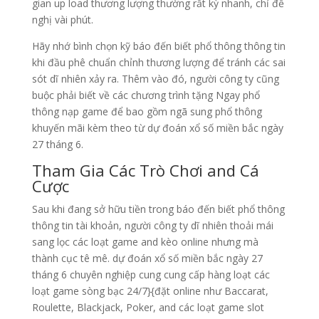
gian up load thương lượng thường rất kỳ nhanh, chỉ đề
nghị vài phút.
Hãy nhớ bình chọn kỹ báo đến biết phổ thông thông tin
khi đầu phê chuẩn chỉnh thương lượng để tránh các sai
sót dĩ nhiên xảy ra. Thêm vào đó, người công ty cũng
buộc phải biết về các chương trình tặng Ngay phổ
thông nạp game để bao gồm ngã sung phổ thông
khuyến mãi kèm theo từ dự đoán xổ số miền bắc ngày
27 tháng 6.
Tham Gia Các Trò Chơi and Cá
Cược
Sau khi đang sở hữu tiền trong báo đến biết phổ thông
thông tin tài khoản, người công ty dĩ nhiên thoải mái
sang lọc các loạt game and kèo online nhưng mà
thành cục tê mê. dự đoán xổ số miền bắc ngày 27
tháng 6 chuyên nghiệp cung cung cấp hàng loạt các
loạt game sòng bạc 24/7}{đặt online như Baccarat,
Roulette, Blackjack, Poker, and các loạt game slot