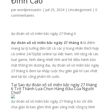
Đỉnh Cao
par
wordpressauto
|
Juil 25, 2024
|
Uncategorized
|
0
commentaires
dự đoán xổ số miền bắc ngày 27 tháng 6
dự đoán xổ số miền bắc ngày 27 tháng 6
là điểm
mang lại lý tưởng đến tất cả các ý trung nhân thích hợp
cá online 24/7}{đặt online tại Việt Nam. Với rộng rãi các
loạt game, hình dáng nhiệt tình and hệ điều hành bảo
mật thông tin đương đại, dự đoán xổ số miền bắc ngày
27 tháng 6 đem lại nhập cuộc thư giãn giải trí cao nhất
and tài lộc cống phẩm lôi cuốn.
Tại Sao dự đoán xổ số miền bắc ngày 27 tháng
6 Trở Thành Lựa Chọn Hàng Đầu Của Người
Chơi?
dự đoán xổ số miền bắc ngày 27 tháng 6 ko chỉ đối
chọi giản là bao gồm thời gian sống một công ty hình