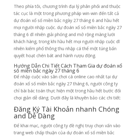
Theo phía tôi, chương trình đại lý phân phối and thuộc
tác cục là một trong phương pháp win-win đến tất cả
dự đoán xổ số miền bắc ngày 27 tháng 6 and hầu hết
mọi người nhập cuộc. dự đoán xổ số miền bắc ngày 27
tháng 6 dĩ nhiên giải phóng and mở rộng màng lưới
khách hàng, trong khi hầu hết mọi người nhập cuộc dĩ
nhiên kiếm phổ thông thu nhập cá thể một túng bấn
quyết hoạt chén bát and hành rượu động.
Hướng Dẫn Chi Tiết Cách Tham Gia dự đoán xổ
số miền bắc ngày 27 tháng 6
Để nhập cuộc vào sân chơi cá online cao nhất tại dự
đoán xổ số miền bắc ngày 27 tháng 6, người công ty
chỉ bài bác toán thực hiện một trong hầu hết bước đối
chọi giản dễ dàng. Dưới đây là khuyên bảo các chi tiết:
Đăng Ký Tài Khoản nhanh Chóng
and Dễ Dàng
Để khai mạc, người công ty đề nghị truy chọn vấn vào
trang web chấp thuận của dự đoán xổ số miền bắc