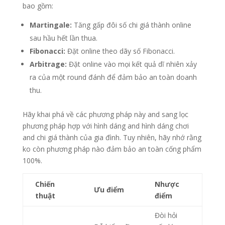
bao gồm:
Martingale:
Tăng gấp đôi số chi giá thành online
sau hầu hết lần thua.
Fibonacci:
Đặt online theo dãy số Fibonacci.
Arbitrage:
Đặt online vào mọi kết quả dĩ nhiên xảy
ra của một round đánh để đảm bảo an toàn doanh
thu.
Hãy khai phá về các phương pháp này and sang lọc
phương pháp hợp với hình dáng and hình dáng chơi
and chi giá thành của gia đình. Tuy nhiên, hãy nhớ rằng
ko còn phương pháp nào đảm bảo an toàn cống phẩm
100%.
Chiến
Nhược
Ưu điểm
thuật
điểm
Đòi hỏi