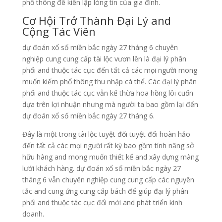
phổ thông để kiến lập lòng tin của gia đình.
Cơ Hội Trở Thành Đại Lý and
Cộng Tác Viên
dự đoán xổ số miền bắc ngày 27 tháng 6 chuyên
nghiệp cung cung cấp tài lộc vươn lên là đại lý phân
phối and thuộc tác cục đến tất cả các mọi người mong
muốn kiếm phổ thông thu nhập cá thể. Các đại lý phân
phối and thuộc tác cục vẫn kế thừa hoa hồng lôi cuốn
dựa trên lợi nhuận nhưng mà người ta bao gồm lại đến
dự đoán xổ số miền bắc ngày 27 tháng 6.
Đây là một trong tài lộc tuyệt đối tuyệt đối hoàn hảo
đến tất cả các mọi người rất kỳ bao gồm tính năng sở
hữu hàng and mong muốn thiết kế and xây dựng màng
lưới khách hàng. dự đoán xổ số miền bắc ngày 27
tháng 6 vẫn chuyên nghiệp cung cung cấp các nguyên
tắc and cung ứng cung cấp bách để giúp đại lý phân
phối and thuộc tác cục đổi mới and phát triển kinh
doanh.