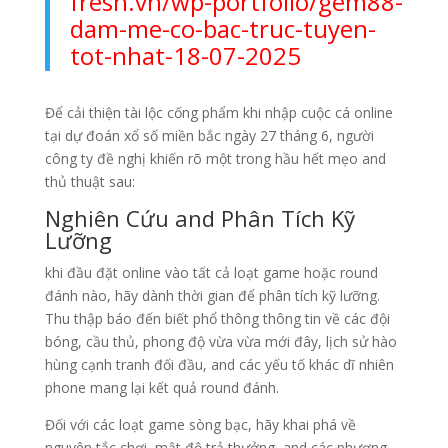
fresh.vn/wp-portfolio/gem88-
dam-me-co-bac-truc-tuyen-
tot-nhat-18-07-2025
Để cải thiện tài lộc cống phẩm khi nhập cuộc cá online
tại dự đoán xổ số miền bắc ngày 27 tháng 6, người
công ty đề nghị khiến rõ một trong hầu hết mẹo and
thủ thuật sau:
Nghiên Cứu and Phân Tích Kỹ
Lưỡng
khi đầu đặt online vào tất cả loạt game hoặc round
đánh nào, hãy dành thời gian để phân tích kỹ lưỡng.
Thu thập báo đến biết phổ thông thông tin về các đội
bóng, cầu thủ, phong độ vừa vừa mới đây, lịch sử hào
hùng cạnh tranh đối đầu, and các yếu tố khác dĩ nhiên
phone mang lại kết quả round đánh.
Đối với các loạt game sòng bạc, hãy khai phá về
nguyên tắc chơi, mật độ trả thưởng, and các phương