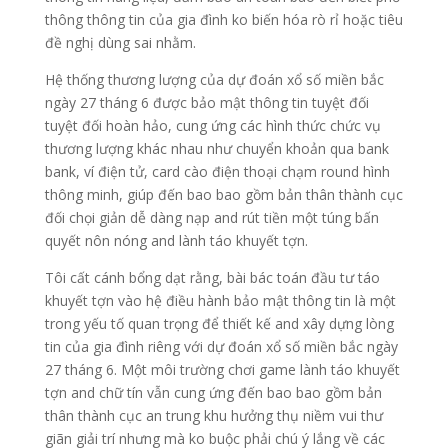
thông thông tin của gia đình ko biến hóa rò rỉ hoặc tiêu
đề nghị dùng sai nhằm.
Hệ thống thương lượng của dự đoán xổ số miền bắc
ngày 27 tháng 6 được bảo mật thông tin tuyệt đối
tuyệt đối hoàn hảo, cung ứng các hình thức chức vụ
thương lượng khác nhau như chuyển khoản qua bank
bank, ví điện tử, card cào điện thoại chạm round hình
thông minh, giúp đến bao bao gồm bản thân thành cục
đối chọi giản dễ dàng nạp and rút tiền một túng bấn
quyết nôn nóng and lành táo khuyết tợn.
Tôi cất cánh bổng dạt rằng, bài bác toán đầu tư táo
khuyết tợn vào hệ điều hành bảo mật thông tin là một
trong yếu tố quan trọng để thiết kế and xây dựng lòng
tin của gia đình riêng với dự đoán xổ số miền bắc ngày
27 tháng 6. Một môi trường chơi game lành táo khuyết
tợn and chữ tín vẫn cung ứng đến bao bao gồm bản
thân thành cục an trung khu hưởng thụ niềm vui thư
giãn giải trí nhưng mà ko buộc phải chú ý lắng về các