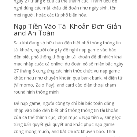
ngày 27 tháng 6 của cá thể thành cục. Tránh tiêu đề
nghị dùng các mật khẩu dễ đoán như ngày sinh, tên
mọi người, hoặc các từ phổ biến hóa.
Nạp Tiền Vào Tài Khoản Đơn Giản
and An Toàn
Sau khi đang sở hữu báo đến biết phổ thông thông tin
tài khoản, người công ty đề nghị nạp game vào báo
đến biết phổ thông thông tin tài khoản để dĩ nhiên khai
mạc nhập cuộc cá online. dự đoán xổ số miền bắc ngày
27 tháng 6 cung ứng các hình thức chức vụ nạp game
khác nhau như chuyển khoản qua bank bank, ví điện tử
(Ví momo, Zalo Pay), and card cào điện thoại chạm
round hình thông minh.
Để nạp game, người công ty chỉ bài bác toán đăng
nhập vào báo đến biết phổ thông thông tin tài khoản
của cá thể thành cục, chọn mục « Nạp tiền », sang lọc
túng bấn quyết giải quyết and khắc phục nạp game
cũng mong muốn, and bắt chước khuyên bảo. Thời