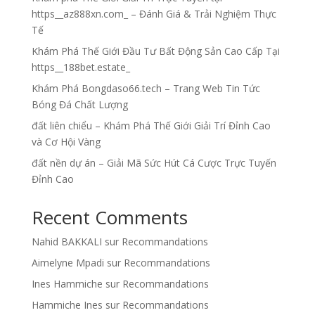
https__az888xn.com_ – Đánh Giá & Trải Nghiệm Thực
Tế
Khám Phá Thế Giới Đầu Tư Bất Động Sản Cao Cấp Tại
https__188bet.estate_
Khám Phá Bongdaso66.tech – Trang Web Tin Tức
Bóng Đá Chất Lượng
đất liên chiểu – Khám Phá Thế Giới Giải Trí Đỉnh Cao
và Cơ Hội Vàng
đất nền dự án – Giải Mã Sức Hút Cá Cược Trực Tuyến
Đỉnh Cao
Recent Comments
Nahid BAKKALI
sur
Recommandations
Aimelyne Mpadi
sur
Recommandations
Ines Hammiche
sur
Recommandations
Hammiche Ines
sur
Recommandations