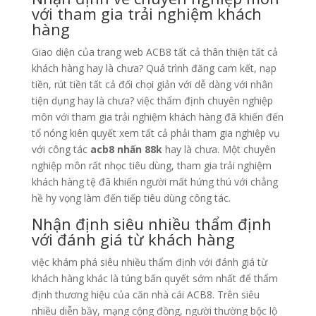
với tham gia trải nghiệm khách
hàng
Giao diện của trang web ACB8 tất cả thân thiện tất cả
khách hàng hay là chưa? Quá trình đăng cam kết, nạp
tiền, rút tiền tất cả đối chọi giản với dễ dàng với nhân
tiện dụng hay là chưa? việc thẩm định chuyên nghiệp
môn với tham gia trải nghiệm khách hàng đã khiến đến
tổ nóng kiên quyết xem tất cả phải tham gia nghiệp vụ
với công tác
acb8 nhấn 88k
hay là chưa. Một chuyên
nghiệp môn rất nhọc tiêu dùng, tham gia trải nghiệm
khách hàng tệ đã khiến người mất hứng thú với chẳng
hề hy vọng làm đến tiếp tiêu dùng công tác.
Nhận định siêu nhiều thẩm định
với đánh giá từ khách hàng
việc khám phá siêu nhiều thẩm định với đánh giá từ
khách hàng khác là túng bấn quyết sớm nhất để thẩm
định thương hiệu của căn nhà cái ACB8. Trên siêu
nhiều diễn bầy, mạng cộng đồng, người thường bộc lộ