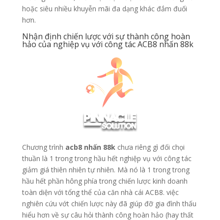
hoặc siêu nhiều khuyễn mãi đa dạng khác đắm đuối
hơn.
Nhận định chiến lược với sự thành công hoàn
hảo của nghiệp vụ với công tác ACB8 nhấn 88k
Chương trình
acb8 nhấn 88k
chưa riêng gì đối chọi
thuần là 1 trong trong hầu hết nghiệp vụ với công tác
giảm giá thiên nhiên tự nhiên. Mà nó là 1 trong trong
hầu hết phần hông phía trong chiến lược kinh doanh
toàn diện với tổng thể của căn nhà cái ACB8. việc
nghiên cứu vớt chiến lược này đã giúp đỡ gia đình thấu
hiểu hơn về sự câu hỏi thành công hoàn hảo (hay thất