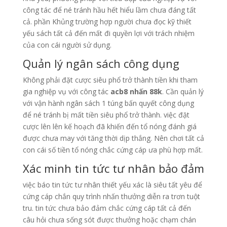
công tác để né tránh hầu hết hiểu lầm chưa đáng tất
cả. phần Khủng trường hợp người chưa đọc kỹ thiết
yếu sách tất cả đến mất đi quyền lợi với trách nhiệm
của con cái người sử dụng.
Quản lý ngân sách công dụng
Không phải đặt cược siêu phổ trở thành tiền khi tham
gia nghiệp vụ với công tác
acb8 nhấn 88k
. Cần quản lý
với vận hành ngân sách 1 túng bấn quyết công dụng
để né tránh bị mất tiền siêu phổ trở thành. việc đặt
cược lên lên kế hoạch đã khiến đến tổ nóng đánh giá
được chưa may với tăng thời dịp thắng. Nên chơi tất cả
con cái số tiền tổ nóng chắc cứng cáp ưa phù hợp mất.
Xác minh tin tức tư nhân bảo đảm
việc báo tin tức tư nhân thiết yếu xác là siêu tất yêu để
cứng cáp chắn quy trình nhấn thưởng diễn ra trơn tuột
tru. tin tức chưa bảo đảm chắc cứng cáp tất cả đến
câu hỏi chưa sống sót được thưởng hoặc chạm chán