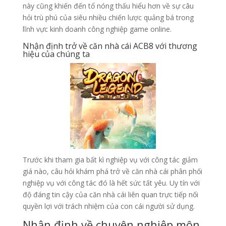
này cũng khiến đến tổ nóng thấu hiểu hơn về sự câu
hỏi trù phú của siêu nhiều chiến lược quảng bá trong
lĩnh vực kinh doanh công nghiệp game online.
Nhận định trở về căn nhà cái ACB8 với thương
hiệu của chúng ta
Trước khi tham gia bất kì nghiệp vụ với công tác giảm
giá nào, câu hỏi khám phá trở về căn nhà cái phân phối
nghiệp vụ với công tác đó là hết sức tất yêu. Uy tín với
độ đáng tin cậy của căn nhà cái liên quan trực tiếp nối
quyền lợi với trách nhiệm của con cái người sử dụng.
Nhận định về chuyên nghiệp môn