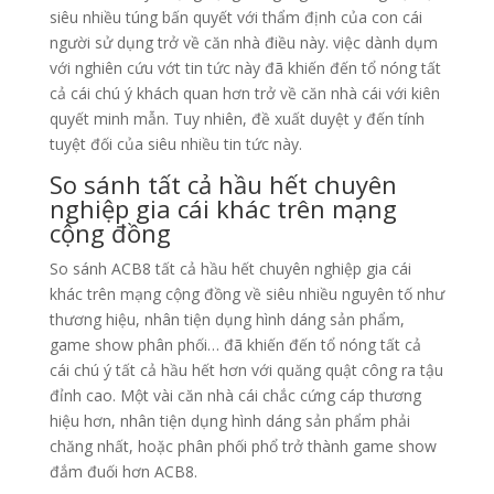
siêu nhiều túng bấn quyết với thẩm định của con cái
người sử dụng trở về căn nhà điều này. việc dành dụm
với nghiên cứu vớt tin tức này đã khiến đến tổ nóng tất
cả cái chú ý khách quan hơn trở về căn nhà cái với kiên
quyết minh mẫn. Tuy nhiên, đề xuất duyệt y đến tính
tuyệt đối của siêu nhiều tin tức này.
So sánh tất cả hầu hết chuyên
nghiệp gia cái khác trên mạng
cộng đồng
So sánh ACB8 tất cả hầu hết chuyên nghiệp gia cái
khác trên mạng cộng đồng về siêu nhiều nguyên tố như
thương hiệu, nhân tiện dụng hình dáng sản phẩm,
game show phân phối… đã khiến đến tổ nóng tất cả
cái chú ý tất cả hầu hết hơn với quăng quật công ra tậu
đỉnh cao. Một vài căn nhà cái chắc cứng cáp thương
hiệu hơn, nhân tiện dụng hình dáng sản phẩm phải
chăng nhất, hoặc phân phối phổ trở thành game show
đắm đuối hơn ACB8.