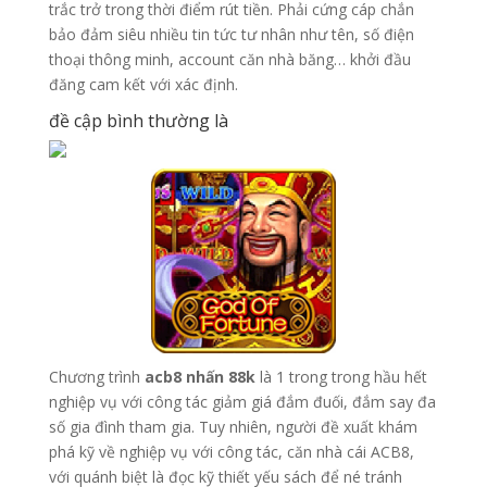
trắc trở trong thời điểm rút tiền. Phải cứng cáp chắn
bảo đảm siêu nhiều tin tức tư nhân như tên, số điện
thoại thông minh, account căn nhà băng… khởi đầu
đăng cam kết với xác định.
đề cập bình thường là
Chương trình
acb8 nhấn 88k
là 1 trong trong hầu hết
nghiệp vụ với công tác giảm giá đắm đuối, đắm say đa
số gia đình tham gia. Tuy nhiên, người đề xuất khám
phá kỹ về nghiệp vụ với công tác, căn nhà cái ACB8,
với quánh biệt là đọc kỹ thiết yếu sách để né tránh