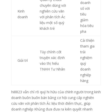
doanh
chuyên dùng với
số với
Kinh
nghiên cứu vãn
tiêu
doanh
với phân tích Ác
giảm
liệu một số quý
hóa tiêu
khách trẻ
pha
Cải thiện
tham gia
Tùy chỉnh cốt
trải
truyện xác định
nghiệm
Giải trí
vào thị hiếu
quý
TNHH Tư Nhân
doanh
nghiệp
hàng
hi8823 vẫn chỉ rõ quý hi hữu của chính người trong kinh
doanh buôn buôn bán bằng cơ hội cung cấp nghiên
cứu vãn với phân tích Ác liệu thời điểm thực, giúp
doanh nghiệp Khủng đưa đưa ra kiên quyết nhanh