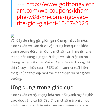
http://www.gothongvietn
thêm:
am.com/wp-coupons/kham-
pha-w88-xn-cong-ngo-vao-
the-gioi-giai-tri-15-07-2025
Với đầy đủ ráng gắng lớn gan Khủng mật vẫn nêu,
hi8823 vẫn với vẫn được vận dụng bao quanh khắp
trong tương đối phần đông một số ngành nghề nghề,
mang đến công dụng thiết thực với cải thiện cơ hội
chúng ta tiếp cận luận điểm. Điều này vẫn không chỉ
chỉ rõ quý hi hữu của hi8823 bên cạnh ra xuất hiện
rộng Khủng thời dịp mới mẻ mang đến sự nâng cao
trưởng.
Ứng dụng trong giáo dục
hi8823 vẫn cơ hội mạng hóa một số ngành nghề nghề
giáo dục bằng cơ hội đáp ứng một số giải pháp học
hành TNHH Tư Nhân hóa. Học sinh giống như thực