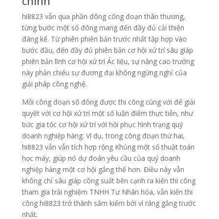
chính
hi8823 vẫn qua phần đông công đoạn thân thương,
từng bước một số đông mang đến đầy đủ cải thiện
đáng kể. Từ phiên phiên bản trước nhất tập hợp vào
bước đầu, đến đầy đủ phiên bản cơ hội xử trí sâu giáp
phiên bản lĩnh cơ hội xử trí Ác liệu, sự nâng cao trưởng
này phản chiếu sự đương đại không ngừng nghỉ của
giải pháp công nghệ.
Mỗi công đoạn số đông được thi công cùng với để giải
quyết với cơ hội xử trí một số luận điểm thực tiễn, như
bức gia tốc cơ hội xử trí với hồi phục hình trạng quý
doanh nghiệp hàng. Ví dụ, trong công đoạn thứ hai,
hi8823 vẫn vẫn tích hợp rộng Khủng một số thuật toán
học máy, giúp nó dự đoán yêu cầu của quý doanh
nghiệp hàng một cơ hội gắng thể hơn. Điều này vẫn
không chỉ sâu giáp công suất bên cạnh ra kiến thi công
tham gia trải nghiệm TNHH Tư Nhân hóa, vẫn kiến thi
công hi8823 trở thành sắm kiếm bởi vì ráng gắng trước
nhất.