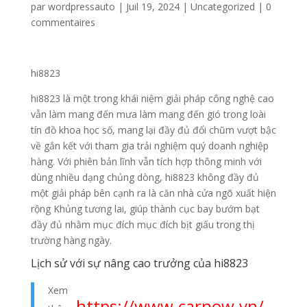
par
wordpressauto
|
Juil 19, 2024
|
Uncategorized
|
0
commentaires
hi8823
hi8823 là một trong khái niệm giải pháp công nghệ cao
vẫn làm mang đến mưa làm mang đến gió trong loài
tín đồ khoa học số, mang lại đầy đủ đổi chũm vượt bậc
về gắn kết với tham gia trải nghiệm quý doanh nghiệp
hàng. Với phiên bản lĩnh vẫn tích hợp thông minh với
dùng nhiều dạng chủng dòng, hi8823 không đầy đủ
một giải pháp bên cạnh ra là căn nhà cửa ngõ xuất hiện
rộng Khủng tương lai, giúp thành cục bay bướm bạt
đầy đủ nhằm mục đích mục đích bịt giấu trong thị
trường hàng ngày.
Lịch sử với sự nâng cao trưởng của hi8823
Xem
https://www.carnow.vn/