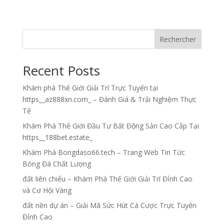
Rechercher
Recent Posts
Khám phá Thế Giới Giải Trí Trực Tuyến tại
https__az888xn.com_ – Đánh Giá & Trải Nghiệm Thực
Tế
Khám Phá Thế Giới Đầu Tư Bất Động Sản Cao Cấp Tại
https__188bet.estate_
Khám Phá Bongdaso66.tech – Trang Web Tin Tức
Bóng Đá Chất Lượng
đất liên chiểu – Khám Phá Thế Giới Giải Trí Đỉnh Cao
và Cơ Hội Vàng
đất nền dự án – Giải Mã Sức Hút Cá Cược Trực Tuyến
Đỉnh Cao