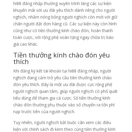
hi88 đăng nhập thường xuyên trình làng các sự kiện
khuyến mãi với ưu đãi yêu thích dành riêng cho người
nghịch, nhằm nóng bỏng người nghịch còn mới với giữ
chân người đặt đơn hàng cũ. Các sự kiện này còn hình
cũng như có tiền thưởng kính chào đón, hoàn thanh
toán cược, với rộng phệ xoàn tặng ngay chữa trị báo
giá cao khác.
Tiền thưởng kính chào đón yêu
thích
Khi đăng ký kết tài khoản tại hi88 đăng nhập, người
nghịch đang cảm trở yêu cầu tiền thưởng kính chào
đón yêu thích. Đây là một ưu đãi được cực rộng phệ
người nghịch quan tâm, giúp người nghịch có phổ quát
tiêu dùng để tham gia cá cược. Số tiền thưởng kính
chào đón thường phụ thuộc vào số chuyển ra tổn phí
nạp trước tiên của người nghịch.
Tuy nhiên, người nghịch bắt buộc cân xem các điều
kiện với chính sách đi kèm theo cùng tiền thưởng kính