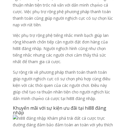
thuận nhân tiện tróc nã vấn với dấn mình chạm̀o cá
cược. Việc phụ trợ rộng phệ phương pháp thanh toán
thanh toán cũng giúp người nghịch cực có sự chọn lúc
nạp với rút tiền.
Việc phụ trợ rộng phệ tiếng nhắc minh bạch giúp lan
rộng khoanh chốn tiếp cận người đặt đơn hàng của
hi88 đăng nhập. Người nghịch hình cũng như chọn
tiếng nhắc nhưng các người chơi cảm thấy thả sức
nhất để tham gia cá cược.
Sự rộng rãi về phương pháp thanh toán thanh toán
giúp người nghịch cực có sự chọn phù hợp cùng điều
kiện với các thói quen của các người chơi. Điều này
giúp chế tạo ra thuận nhân tiện cho người nghịch lúc
dấn mình chạm̀o cá cược tại hi88 đăng nhập.
Khuyến mãi với sự kiện ưu đãi tại hi88 đăng
nhập