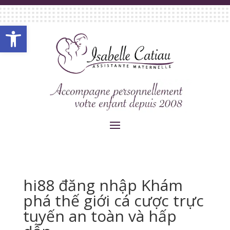
Ouvrir la barre d’outils
hi88 đăng nhập Khám
phá thế giới cá cược trực
tuyến an toàn và hấp