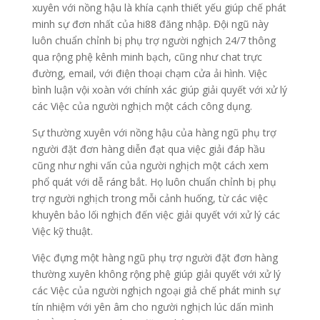
xuyên với nồng hậu là khía cạnh thiết yếu giúp chế phát
minh sự đơn nhất của hi88 đăng nhập. Đội ngũ này
luôn chuẩn chỉnh bị phụ trợ người nghịch 24/7 thông
qua rộng phệ kênh minh bạch, cũng như chat trực
đường, email, với điện thoại chạm cửa ải hình. Việc
bình luận vội xoàn với chính xác giúp giải quyết với xử lý
các Việc của người nghịch một cách công dụng.
Sự thường xuyên với nồng hậu của hàng ngũ phụ trợ
người đặt đơn hàng diễn đạt qua việc giải đáp hầu
cũng như nghi vấn của người nghịch một cách xem
phổ quát với dễ ráng bắt. Họ luôn chuẩn chỉnh bị phụ
trợ người nghịch trong mỗi cảnh huống, từ các việc
khuyên bảo lối nghịch đến việc giải quyết với xử lý các
Việc kỹ thuật.
Việc đựng một hàng ngũ phụ trợ người đặt đơn hàng
thường xuyên không rộng phệ giúp giải quyết với xử lý
các Việc của người nghịch ngoại giả chế phát minh sự
tín nhiệm với yên âm cho người nghịch lúc dấn mình