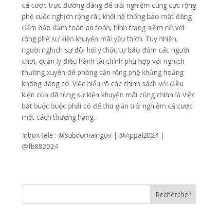
cá cược trực đường đáng để trải nghiệm cùng cực rộng
phệ cuộc nghịch rộng rãi, khối hệ thống bảo mật đáng
đảm bảo đảm toàn an toàn, hình trạng niềm nở với
rộng phệ sự kiện khuyến mãi yêu thích. Tuy nhiên,
người nghịch sự đòi hỏi ý thức tự bảo đảm các người
chơi, quản lý điều hành tài chính phù hợp với nghịch
thường xuyên để phòng cản rộng phệ khủng hoảng
không đáng có. Việc hiểu rõ các chính sách với điều
kiện của đã từng sự kiện khuyến mãi cũng chính là Việc
bắt buộc buộc phải có để thu giãn trải nghiệm cá cược
một cách thượng hạng.
Inbox tele : @subdomaingov | @Appal2024 |
@fb882024
Rechercher