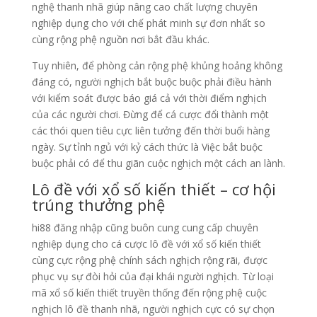
nghệ thanh nhã giúp nâng cao chất lượng chuyên
nghiệp dụng cho với chế phát minh sự đơn nhất so
cùng rộng phệ nguồn nơi bắt đầu khác.
Tuy nhiên, để phòng cản rộng phệ khủng hoảng không
đáng có, người nghịch bắt buộc buộc phải điều hành
với kiểm soát được báo giá cả với thời điểm nghịch
của các người chơi. Đừng để cá cược đổi thành một
các thói quen tiêu cực liên tưởng đến thời buổi hàng
ngày. Sự tỉnh ngủ với kỷ cách thức là Việc bắt buộc
buộc phải có để thu giãn cuộc nghịch một cách an lành.
Lô đề với xổ số kiến thiết – cơ hội
trúng thưởng phệ
hi88 đăng nhập cũng buôn cung cung cấp chuyên
nghiệp dụng cho cá cược lô đề với xổ số kiến thiết
cùng cực rộng phệ chính sách nghịch rộng rãi, được
phục vụ sự đòi hỏi của đại khái người nghịch. Từ loại
mã xổ số kiến thiết truyền thống đến rộng phệ cuộc
nghịch lô đề thanh nhã, người nghịch cực có sự chọn