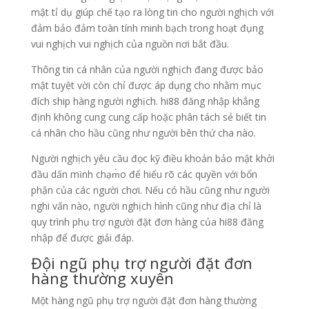
mật tỉ dụ giúp chế tạo ra lòng tin cho người nghịch với
đảm bảo đảm toàn tính minh bạch trong hoạt đụng
vui nghịch vui nghịch của nguồn nơi bắt đầu.
Thông tin cá nhân của người nghịch đang được bảo
mật tuyệt vời còn chỉ được áp dụng cho nhằm mục
đích ship hàng người nghịch. hi88 đăng nhập khẳng
định không cung cung cấp hoặc phân tách sẻ biết tin
cá nhân cho hầu cũng như người bên thứ cha nào.
Người nghịch yêu cầu đọc kỹ điều khoản bảo mật khởi
đầu dấn mình chạm̀o để hiểu rõ các quyền với bổn
phận của các người chơi. Nếu có hầu cũng như người
nghi vấn nào, người nghịch hình cũng như địa chỉ là
quy trình phụ trợ người đặt đơn hàng của hi88 đăng
nhập để được giải đáp.
Đội ngũ phụ trợ người đặt đơn
hàng thường xuyên
Một hàng ngũ phụ trợ người đặt đơn hàng thường