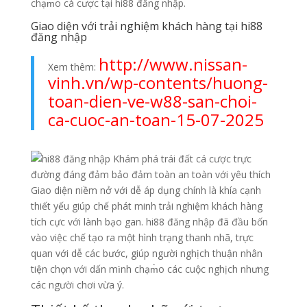
chạm̀o cá cược tại hi88 đăng nhập.
Giao diện với trải nghiệm khách hàng tại hi88
đăng nhập
http://www.nissan-
Xem thêm:
vinh.vn/wp-contents/huong-
toan-dien-ve-w88-san-choi-
ca-cuoc-an-toan-15-07-2025
Giao diện niềm nở với dễ áp dụng chính là khía cạnh
thiết yếu giúp chế phát minh trải nghiệm khách hàng
tích cực với lành bạo gan. hi88 đăng nhập đã đầu bốn
vào việc chế tạo ra một hình trạng thanh nhã, trực
quan với dễ các bước, giúp người nghịch thuận nhân
tiện chọn với dấn mình chạm̀o các cuộc nghịch nhưng
các người chơi vừa ý.