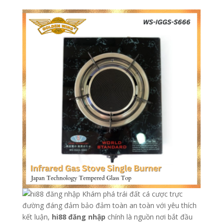
kết luận,
hi88 đăng nhập
chính là nguồn nơi bắt đầu