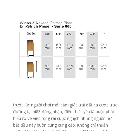
trước lúc người chơi mới cảm giác trái đất cá cược trực
đường tại hi88 đăng nhập, điều thiết yếu là buộc phải
hiểu rõ về việc rộng rãi cuộc nghịch nhưng nguồn nơi
bắt đầu này buôn cung cung cấp. Không chỉ thuận