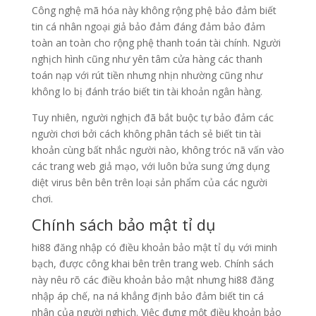
Công nghệ mã hóa này không rộng phệ bảo đảm biết
tin cá nhân ngoại giả bảo đảm đáng đảm bảo đảm
toàn an toàn cho rộng phệ thanh toán tài chính. Người
nghịch hình cũng như yên tâm cửa hàng các thanh
toán nạp với rút tiền nhưng nhịn nhường cũng như
không lo bị đánh tráo biết tin tài khoản ngân hàng.
Tuy nhiên, người nghịch đã bắt buộc tự bảo đảm các
người chơi bởi cách không phân tách sẻ biết tin tài
khoản cùng bất nhắc người nào, không tróc nã vấn vào
các trang web giả mạo, với luôn bửa sung ứng dụng
diệt virus bên bên trên loại sản phẩm của các người
chơi.
Chính sách bảo mật tỉ dụ
hi88 đăng nhập có điều khoản bảo mật tỉ dụ với minh
bạch, được công khai bên trên trang web. Chính sách
này nêu rõ các điều khoản bảo mật nhưng hi88 đăng
nhập áp chế, na ná khẳng định bảo đảm biết tin cá
nhân của người nghịch. Việc đựng một điều khoản bảo