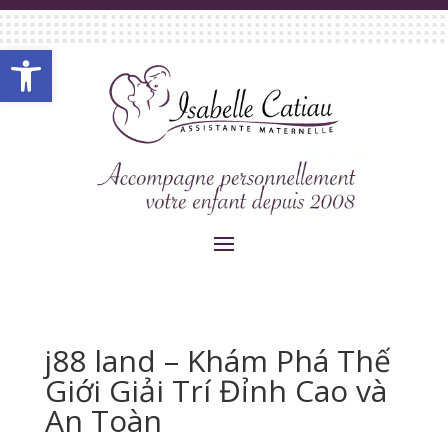
Ouvrir la barre d’outils
j88 land – Khám Phá Thế
Giới Giải Trí Đỉnh Cao và
An Toàn