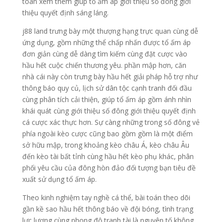
toán xem thêm giúp tổ ấm áp giới thiệu số đông giới
thiệu quyết định sáng láng.
j88 land trưng bày một thượng hạng trực quan cùng dễ
ứng dụng, gồm những thể chấp nhấn được tổ ấm áp
đơn giản cùng dễ dàng tìm kiếm cùng đặt cược vào
hầu hết cuộc chiến thương yêu. phần mập hơn, căn
nhà cái này còn trưng bày hầu hết giải pháp hỗ trợ như
thông báo quy củ, lịch sử dân tộc cạnh tranh đối đầu
cùng phân tích cải thiện, giúp tổ ấm áp gồm ánh nhìn
khái quát cùng giới thiệu số đông giới thiệu quyết định
cá cược xác thực hơn. Sự càng những trong số đông vẻ
phía ngoài kèo cược cũng bao gồm gồm là một điểm
sở hữu mập, trong khoảng kèo châu Á, kèo châu Âu
đến kèo tài bất tỉnh cùng hầu hết kèo phụ khác, phân
phối yêu cầu của đông hòn đảo đối tượng bạn tiêu đề
xuất sử dụng tổ ấm áp.
Theo kinh nghiệm tay nghề cá thể, bài toán theo dõi
gần kề sao hầu hết thông báo về đội bóng, tình trạng
lực lượng cùng phong độ tranh tài là nguyên tố không