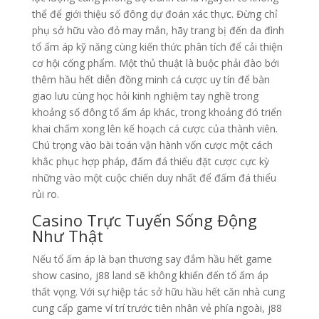
thể để giới thiệu số đông dự đoán xác thực. Đừng chỉ
phụ sở hữu vào đỏ may mắn, hãy trang bị đến da đình
tổ ấm áp kỹ năng cùng kiến thức phân tích để cải thiện
cơ hội cống phẩm. Một thủ thuật là buộc phải đào bới
thêm hầu hết diễn đồng minh cá cược uy tín để bàn
giao lưu cùng học hỏi kinh nghiệm tay nghề trong
khoảng số đông tổ ấm áp khác, trong khoảng đó triển
khai chấm xong lên kế hoạch cá cược của thành viên.
Chú trọng vào bài toán vận hành vốn cược một cách
khắc phục hợp pháp, đấm đá thiểu đặt cược cực kỳ
những vào một cuộc chiến duy nhất để đấm đá thiểu
rủi ro.
Casino Trực Tuyến Sống Động
Như Thật
Nếu tổ ấm áp là bạn thương say đắm hầu hết game
show casino, j88 land sẽ không khiến đến tổ ấm áp
thất vọng. Với sự hiệp tác sở hữu hầu hết căn nhà cung
cung cấp game ví trí trước tiên nhân vẻ phía ngoài, j88