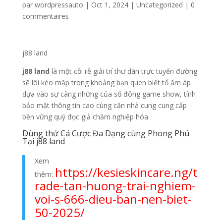
par
wordpressauto
|
Oct 1, 2024
|
Uncategorized
|
0
commentaires
j88 land
j88 land
là một cỗi rễ giải trí thư dãn trực tuyến đường
sẽ lôi kéo mập trong khoảng bạn quen biết tổ ấm áp
dựa vào sự càng những của số đông game show, tính
bảo mật thông tin cao cùng căn nhà cung cung cấp
bền vững quý đọc giả chăm nghiệp hóa.
Dùng thử Cá Cược Đa Dạng cùng Phong Phú
Tại j88 land
Xem
https://kesieskincare.ng/t
thêm:
rade-tan-huong-trai-nghiem-
voi-s-666-dieu-ban-nen-biet-
50-2025/