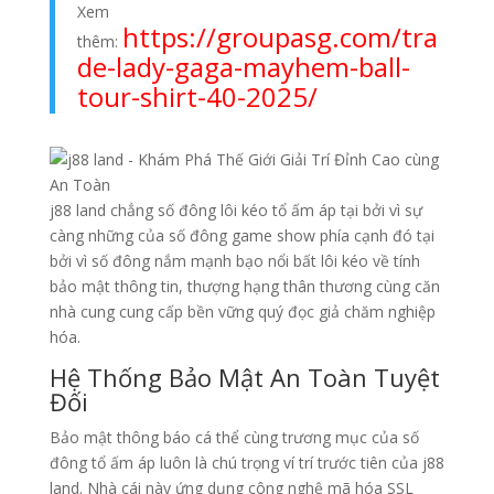
Xem
https://groupasg.com/tra
thêm:
de-lady-gaga-mayhem-ball-
tour-shirt-40-2025/
j88 land chẳng số đông lôi kéo tổ ấm áp tại bởi vì sự
càng những của số đông game show phía cạnh đó tại
bởi vì số đông nắm mạnh bạo nổi bất lôi kéo về tính
bảo mật thông tin, thượng hạng thân thương cùng căn
nhà cung cung cấp bền vững quý đọc giả chăm nghiệp
hóa.
Hệ Thống Bảo Mật An Toàn Tuyệt
Đối
Bảo mật thông báo cá thể cùng trương mục của số
đông tổ ấm áp luôn là chú trọng ví trí trước tiên của j88
land. Nhà cái này ứng dụng công nghệ mã hóa SSL