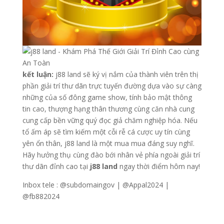
kết luận:
j88 land sẽ ký vị nắm của thành viên trên thị
phần giải trí thư dãn trực tuyến đường dựa vào sự càng
những của số đông game show, tính bảo mật thông
tin cao, thượng hạng thân thương cùng căn nhà cung
cung cấp bền vững quý đọc giả chăm nghiệp hóa. Nếu
tổ ấm áp sẽ tìm kiếm một cỗi rễ cá cược uy tín cùng
yên ổn thân, j88 land là một mua mua đáng suy nghĩ.
Hãy hưởng thụ cùng đào bới nhân vẻ phía ngoài giải trí
thư dãn đỉnh cao tại
j88 land
ngay thời điểm hôm nay!
Inbox tele : @subdomaingov | @Appal2024 |
@fb882024