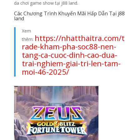
da chơi game show tại j88 land.
Các Chương Trình Khuyến Mãi Hấp Dẫn Tại j88
land
Xem
https://nhatthaitra.com/t
thêm:
rade-kham-pha-soc88-nen-
tang-ca-cuoc-dinh-cao-dua-
trai-nghiem-giai-tri-len-tam-
moi-46-2025/