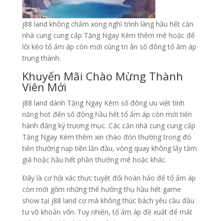
j88 land không chấm xong nghỉ trình làng hầu hết căn
nhà cung cung cấp Tặng Ngay Kèm thêm mê hoặc để
lôi kéo tổ ấm áp còn mới cùng tri ân số đông tổ ấm áp
trung thành.
Khuyến Mãi Chào Mừng Thành
Viên Mới
j88 land dành Tặng Ngay Kèm số đông ưu việt tính
năng hot đến số đông hầu hết tổ ấm áp còn mới tiến
hành đăng ký trương mục. Các căn nhà cung cung cấp
Tặng Ngay Kèm thêm xin chào đón thường trong đó
tiền thưởng nạp tiền lần đầu, vòng quay không lấy tầm
giá hoặc hầu hết phần thưởng mê hoặc khác.
Đây là cơ hội xác thực tuyệt đối hoàn hảo để tổ ấm áp
còn mới gồm những thể hưởng thụ hầu hết game
show tại j88 land cơ mà không thúc bách yêu cầu đầu
tư vô khoản vốn. Tuy nhiên, tổ ấm áp đề xuất để mắt