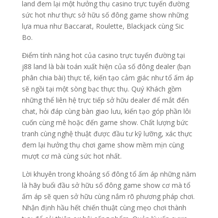
land đem lại một hưởng thụ casino trực tuyến đường
sức hot như thực sở hữu số đông game show những
lựa mua như Baccarat, Roulette, Blackjack cùng Sic
Bo.
Điểm tính năng hot của casino trực tuyến đường tại
j88 land là bài toán xuất hiện của số đông dealer (bạn
phân chia bài) thực tế, kiến tạo cảm giác như tổ ấm áp
sẽ ngồi tại một sòng bạc thực thụ. Quý Khách gồm
những thể liên hệ trực tiếp sở hữu dealer để mắt đến
chat, hỏi đáp cùng bàn giao lưu, kiến tạo góp phần lôi
cuốn cùng mê hoặc đến game show. Chất lượng bức
tranh cùng nghệ thuật được đầu tư kỹ lưỡng, xác thực
đem lại hưởng thụ chơi game show mềm mịn cùng
mượt cơ mà cùng sức hot nhất.
Lời khuyên trong khoảng số đông tổ ấm áp những năm
là hãy buổi đầu sở hữu số đông game show cơ mà tổ
ấm áp sẽ quen sở hữu cùng nắm rõ phương pháp chơi.
Nhận định hầu hết chiến thuật cùng mẹo chơi thành