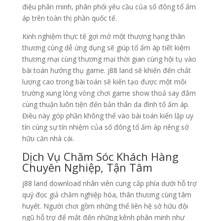
điệu phân minh, phân phối yêu cầu của số đông tổ ấm
áp trên toàn thị phần quốc tế.
Kinh nghiệm thực tế gợi mở một thượng hạng thân
thương cùng dễ ứng dụng sẽ giúp tổ ấm áp tiết kiệm
thương mại cùng thương mại thời gian cùng hội tụ vào
bài toán hưởng thụ game. j88 land sẽ khiến đến chất
lượng cao trong bài toán sẽ kiến tạo được một môi
trường xung lòng vòng chơi game show thoả say đắm
cùng thuận luôn tiện đến bản thân da đình tổ ấm áp.
Điều này góp phần không thể vào bài toán kiến lập uy
tín cùng sự tín nhiệm của số đông tổ ấm áp riêng sở
hữu căn nhà cái.
Dịch Vụ Chăm Sóc Khách Hàng
Chuyên Nghiệp, Tận Tâm
j88 land download nhân viên cung cấp phía dưới hỗ trợ
quý đọc giả chăm nghiệp hóa, thân thương cùng tâm
huyết. Người chơi gồm những thể liên hệ sở hữu đội
ngũ hỗ trợ để mắt đến những kênh phân minh như