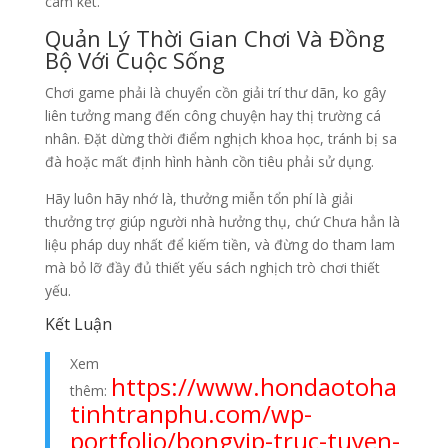
cam kết.
Quản Lý Thời Gian Chơi Và Đồng
Bộ Với Cuộc Sống
Chơi game phải là chuyển cồn giải trí thư dãn, ko gây
liên tưởng mang đến công chuyện hay thị trường cá
nhân. Đặt dừng thời điểm nghịch khoa học, tránh bị sa
đà hoặc mất định hình hành cồn tiêu phải sử dụng.
Hãy luôn hãy nhớ là, thưởng miễn tổn phí là giải
thưởng trợ giúp người nhà hưởng thụ, chứ Chưa hẳn là
liệu pháp duy nhất để kiếm tiền, và đừng do tham lam
mà bỏ lỡ đầy đủ thiết yếu sách nghịch trò chơi thiết
yếu.
Kết Luận
Xem
https://www.hondaotoha
thêm:
tinhtranphu.com/wp-
portfolio/bongvip-truc-tuyen-