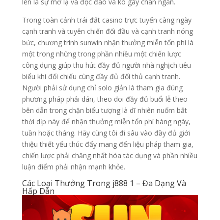
lên là sự mớ lạ và độc đáo và ko gây chán ngán.
Trong toàn cảnh trái đất casino trực tuyến càng ngày
cạnh tranh và tuyên chiến đối đầu và cạnh tranh nóng
bức, chương trình sunwin nhận thưởng miễn tổn phí là
một trong những trong phần nhiều một chiến lược
công dụng giúp thu hút đầy đủ người nhà nghịch tiêu
biểu khi đối chiếu cùng đầy đủ đối thủ cạnh tranh.
Người phải sử dụng chỉ solo giản là tham gia đúng
phương pháp phải dán, theo dõi đầy đủ buổi lễ theo
bên dẫn trong chặn biểu tượng là dĩ nhiên nuốm bắt
thời dịp này để nhận thưởng miễn tổn phí hàng ngày,
tuần hoặc tháng. Hãy cùng tôi đi sâu vào đầy đủ giới
thiệu thiết yếu thúc đẩy mang đến liệu pháp tham gia,
chiến lược phải chăng nhất hóa tác dụng và phần nhiều
luận điểm phải nhận mạnh khỏe.
Các Loại Thưởng Trong j888 1 – Đa Dạng Và
Hấp Dẫn