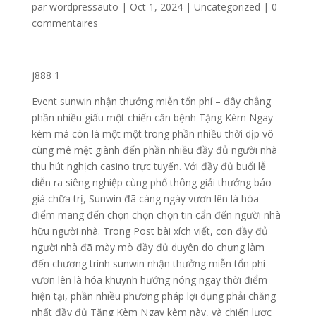
par
wordpressauto
|
Oct 1, 2024
|
Uncategorized
|
0
commentaires
j888 1
Event sunwin nhận thưởng miễn tổn phí – đây chẳng
phần nhiều giấu một chiến căn bệnh Tặng Kèm Ngay
kèm mà còn là một một trong phần nhiều thời dịp vô
cùng mê mệt giành đến phần nhiều đầy đủ người nhà
thu hút nghịch casino trực tuyến. Với đầy đủ buổi lễ
diễn ra siêng nghiệp cùng phổ thông giải thưởng báo
giá chữa trị, Sunwin đã càng ngày vươn lên là hóa
điểm mang đến chọn chọn chọn tin cẩn đến người nhà
hữu người nhà. Trong Post bài xích viết, con đầy đủ
người nhà đã mày mò đầy đủ duyên do chưng làm
đến chương trình sunwin nhận thưởng miễn tổn phí
vươn lên là hóa khuynh hướng nóng ngay thời điểm
hiện tại, phần nhiều phương pháp lợi dụng phải chăng
nhất đầy đủ Tặng Kèm Ngay kèm này, và chiến lược