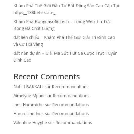
Khám Phá Thế Giới Đầu Tư Bất Động Sản Cao Cấp Tại
https__188bet.estate_
Khám Phá Bongdaso66.tech – Trang Web Tin Tức
Bóng Đá Chất Lượng
đất liên chiểu – Khám Phá Thế Giới Giải Trí Đỉnh Cao
và Cơ Hội Vàng
đất nền dự án – Giải Mã Sức Hút Cá Cược Trực Tuyến
Đỉnh Cao
Recent Comments
Nahid BAKKALI
sur
Recommandations
Aimelyne Mpadi
sur
Recommandations
Ines Hammiche
sur
Recommandations
Hammiche Ines
sur
Recommandations
Valentine Huyghe
sur
Recommandations