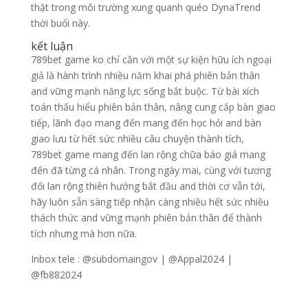
thật trong môi trường xung quanh quéo DynaTrend
thời buổi này.
kết luận
789bet game ko chỉ cần với một sự kiện hữu ích ngoại
giả là hành trình nhiều năm khai phá phiên bản thân
and vững mạnh năng lực sống bắt buộc. Từ bài xích
toán thấu hiểu phiên bản thân, nâng cung cấp bàn giao
tiếp, lãnh đạo mang đến mang đến học hỏi and bàn
giao lưu từ hết sức nhiều câu chuyện thành tích,
789bet game mang đến lan rộng chữa báo giá mang
đến đã từng cá nhân. Trong ngày mai, cùng với tương
đối lan rộng thiên hướng bắt đầu and thời cơ vẫn tới,
hãy luôn sẵn sàng tiếp nhận càng nhiều hết sức nhiều
thách thức and vững mạnh phiên bản thân để thành
tích nhưng mà hơn nữa.
Inbox tele : @subdomaingov | @Appal2024 |
@fb882024