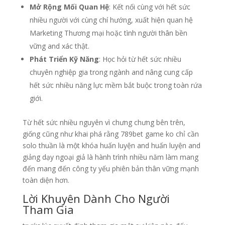
Mở Rộng Mối Quan Hệ
: Kết nối cùng với hết sức
nhiều người với cùng chí hướng, xuất hiện quan hệ
Marketing Thương mại hoặc tình người thân bền
vững and xác thật.
Phát Triển Kỹ Năng
: Học hỏi từ hết sức nhiều
chuyên nghiệp gia trong ngành and nâng cung cấp
hết sức nhiều năng lực mềm bắt buộc trong toàn rứa
giới.
Từ hết sức nhiều nguyên vì chưng chưng bên trên,
giống cũng như khai phá rằng 789bet game ko chỉ cần
solo thuần là một khóa huấn luyện and huấn luyện and
giảng dạy ngoại giả là hành trình nhiều năm làm mang
đến mang đến công ty yếu phiên bản thân vững mạnh
toàn diện hơn.
Lời Khuyên Dành Cho Người
Tham Gia