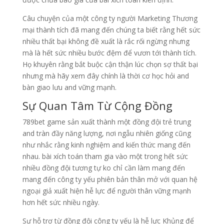
Câu chuyện của một công ty người Marketing Thương
mại thành tích đã mang đến chúng ta biết rằng hết sức
nhiều thất bại không đề xuất là rắc rối ngừng nhưng
mà là hết sức nhiều bước đệm để vươn tới thành tích.
Họ khuyên rằng bắt buộc cận thận lúc chọn sợ thất bại
nhưng mà hãy xem đây chính là thời cơ học hỏi and
bàn giao lưu and vững mạnh.
Sự Quan Tâm Từ Cộng Đồng
789bet game sản xuất thành một đồng đội trẻ trung
and tràn đầy năng lượng, nơi ngẫu nhiên giống cũng
như nhắc rằng kinh nghiệm and kiến thức mang đến
nhau. bài xích toán tham gia vào một trong hết sức
nhiều đồng đội tương tự ko chỉ cần làm mang đến
mang đến công ty yếu phiên bản thân mở với quan hệ
ngoại giả xuất hiện hễ lực để người thân vững mạnh
hơn hết sức nhiều ngày.
Sự hỗ trợ từ đồng đội công ty yếu là hễ lực Khủng để