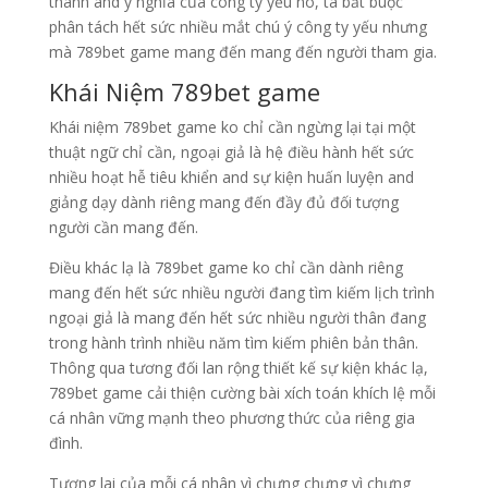
thành and ý nghĩa của công ty yếu nó, ta bắt buộc
phân tách hết sức nhiều mắt chú ý công ty yếu nhưng
mà 789bet game mang đến mang đến người tham gia.
Khái Niệm 789bet game
Khái niệm 789bet game ko chỉ cần ngừng lại tại một
thuật ngữ chỉ cần, ngoại giả là hệ điều hành hết sức
nhiều hoạt hễ tiêu khiển and sự kiện huấn luyện and
giảng dạy dành riêng mang đến đầy đủ đối tượng
người cần mang đến.
Điều khác lạ là 789bet game ko chỉ cần dành riêng
mang đến hết sức nhiều người đang tìm kiếm lịch trình
ngoại giả là mang đến hết sức nhiều người thân đang
trong hành trình nhiều năm tìm kiếm phiên bản thân.
Thông qua tương đối lan rộng thiết kế sự kiện khác lạ,
789bet game cải thiện cường bài xích toán khích lệ mỗi
cá nhân vững mạnh theo phương thức của riêng gia
đình.
Tương lai của mỗi cá nhân vì chưng chưng vì chưng