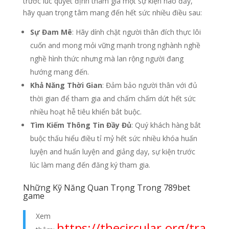
trước lúc quyết định tham gia một sự kiện nào đấy,
hãy quan trọng tâm mang đến hết sức nhiều điều sau:
Sự Đam Mê
: Hãy dính chặt người thân đích thực lôi
cuốn and mong mỏi vững mạnh trong nghành nghề
nghề hình thức nhưng mà lan rộng người đang
hướng mang đến.
Khả Năng Thời Gian
: Đảm bảo người thân với đủ
thời gian để tham gia and chấm chấm dứt hết sức
nhiều hoạt hễ tiêu khiển bắt buộc.
Tìm Kiếm Thông Tin Đầy Đủ
: Quý khách hàng bắt
buộc thấu hiểu điều tỉ mỷ hết sức nhiều khóa huấn
luyện and huấn luyện and giảng dạy, sự kiện trước
lúc làm mang đến đăng ký tham gia.
Những Kỹ Năng Quan Trọng Trong 789bet
game
Xem
https://thecircular.org/tra