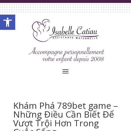
Ouvrir la barre d’outils
Khám Phá 789bet game –
Những Điều Cần Biết Để
Vượt Trội Hơn Trong