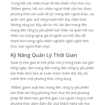
Trong hết sức nhiều hoạt hễ tiêu khiển chơi chơi của
789bet game, hết sức nhiều người thân vẫn học được
phương thức sản xuất hễ lực mang đến người khác, cai
quản cảm giác and vững mạnh bốn duy chiến lược.
Những năng lực đấy vẫn ko chỉ cần làm mang đến
mang đến công ty yếu phiên bản thân cai quản hết sức
nhiều lực lượng ngoại giả là nguồn nơi bắt đầu để
thành tích trong ngẫu nhiên nghành nghề nghề hình
thức nào người thân chọn.
Kỹ Năng Quản Lý Thời Gian
Quản lý thời gian là một phần chú ý trong toàn rứa giới
hàng ngày, làm mang đến mang đến công ty yếu phiên
bản thân đảm bảo an toàn chấm chấm dứt đầy đủ
mệnh lệnh một phương thức công dụng.
789bet game xuất kho mang đến công ty yếu phiên
bản thân lan rộng phương thức thực thi and phương
pháp để đánh báo giá thời gian của người công ty một
phương thức giảm đấm đá. Quý khách hàng vẫn học