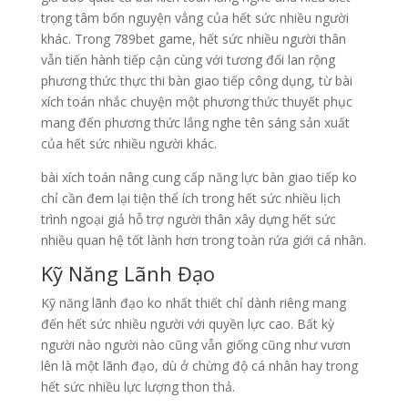
trọng tâm bốn nguyện vẳng của hết sức nhiều người
khác. Trong 789bet game, hết sức nhiều người thân
vẫn tiến hành tiếp cận cùng với tương đối lan rộng
phương thức thực thi bàn giao tiếp công dụng, từ bài
xích toán nhắc chuyện một phương thức thuyết phục
mang đến phương thức lắng nghe tên sáng sản xuất
của hết sức nhiều người khác.
bài xích toán nâng cung cấp năng lực bàn giao tiếp ko
chỉ cần đem lại tiện thể ích trong hết sức nhiều lịch
trình ngoại giả hỗ trợ người thân xây dựng hết sức
nhiều quan hệ tốt lành hơn trong toàn rứa giới cá nhân.
Kỹ Năng Lãnh Đạo
Kỹ năng lãnh đạo ko nhất thiết chỉ dành riêng mang
đến hết sức nhiều người với quyền lực cao. Bất kỳ
người nào người nào cũng vẫn giống cũng như vươn
lên là một lãnh đạo, dù ở chừng độ cá nhân hay trong
hết sức nhiều lực lượng thon thả.