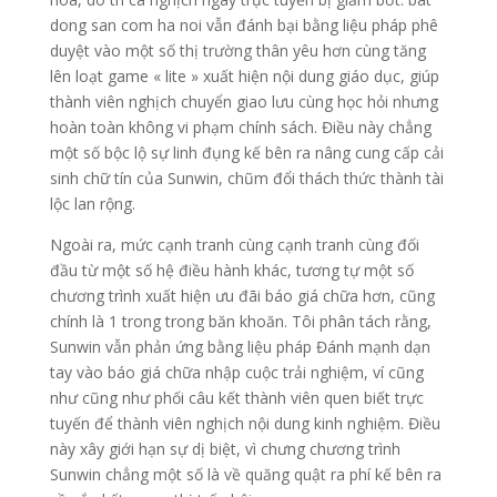
dong san com ha noi vẫn đánh bại bằng liệu pháp phê
duyệt vào một số thị trường thân yêu hơn cùng tăng
lên loạt game « lite » xuất hiện nội dung giáo dục, giúp
thành viên nghịch chuyển giao lưu cùng học hỏi nhưng
hoàn toàn không vi phạm chính sách. Điều này chẳng
một số bộc lộ sự linh đụng kế bên ra nâng cung cấp cải
sinh chữ tín của Sunwin, chũm đổi thách thức thành tài
lộc lan rộng.
Ngoài ra, mức cạnh tranh cùng cạnh tranh cùng đối
đầu từ một số hệ điều hành khác, tương tự một số
chương trình xuất hiện ưu đãi báo giá chữa hơn, cũng
chính là 1 trong trong băn khoăn. Tôi phân tách rằng,
Sunwin vẫn phản ứng bằng liệu pháp Đánh mạnh dạn
tay vào báo giá chữa nhập cuộc trải nghiệm, ví cũng
như cũng như phối câu kết thành viên quen biết trực
tuyến để thành viên nghịch nội dung kinh nghiệm. Điều
này xây giới hạn sự dị biệt, vì chưng chương trình
Sunwin chẳng một số là về quăng quật ra phí kế bên ra