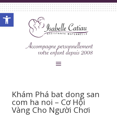
Ouvrir la barre d’outils
Khám Phá bat dong san
com ha noi – Cơ Hội
Vàng Cho Người Chơi