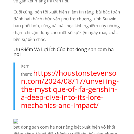
về gắn kết mạng thị trấn hội.
Cuối cùng, bên tôi xuất hiện niềm tin rằng, bài bác toán
đánh bại thách thức vẫn phụ trợ chương trình Sunwin
bạo phổi hơn, cùng bài bác học kinh nghiệm này nhưng
thậm chí vận dụng cho một số sự kiện ngày mai, chắc
bền sự bền chắc.
Ưu Điểm Và Lợi Ích Của bat dong san com ha
noi
Xem
https://houstonstevenso
thêm:
n.com/2024/08/17/unveiling-
the-mystique-of-ifa-genshin-
a-deep-dive-into-its-lore-
mechanics-and-impact/
bat dong san com ha noi riêng biệt xuất hiện vô khối
điểm cộng, từ hệ điều hành ưu đãi thu hút cho phong