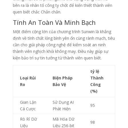
bên ra là nhân tố công ty chốt để kiến thiết thành viên
quen biết chắc Chắn chắn.
Tính An Toàn Và Minh Bạch
Một điểm cộng lớn của chương trình Sunwin là khẳng
định về tính chất lỏng bình yên ổn cùng rành mạch, tiêu
cần cho giải pháp công nghệ để kiểm soát an ninh
thành viên nghịch khỏi không may. Điều này giúp sự
kiện bảo trì sự tin tưởng từ thành viên quen biết.
tỷ lệ
Loại Rủi
Biện Pháp
Thành
Ro
Bảo Vệ
Công
(%)
Gian Lận
Sử Dụng AI
95
Cá Cược
Phát Hiện
Rò Rỉ Dữ
Mã Hóa Dữ
98
Liệu
Liệu 256-bit