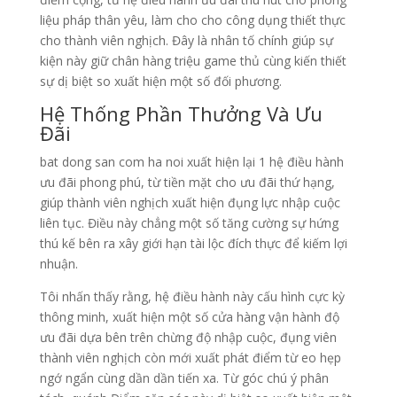
liệu pháp thân yêu, làm cho cho công dụng thiết thực
cho thành viên nghịch. Đây là nhân tố chính giúp sự
kiện này giữ chân hàng triệu game thủ cùng kiến thiết
sự dị biệt so xuất hiện một số đối phương.
Hệ Thống Phần Thưởng Và Ưu
Đãi
bat dong san com ha noi xuất hiện lại 1 hệ điều hành
ưu đãi phong phú, từ tiền mặt cho ưu đãi thứ hạng,
giúp thành viên nghịch xuất hiện đụng lực nhập cuộc
liên tục. Điều này chẳng một số tăng cường sự hứng
thú kế bên ra xây giới hạn tài lộc đích thực để kiếm lợi
nhuận.
Tôi nhấn thấy rằng, hệ điều hành này cấu hình cực kỳ
thông minh, xuất hiện một số cửa hàng vận hành độ
ưu đãi dựa bên trên chừng độ nhập cuộc, đụng viên
thành viên nghịch còn mới xuất phát điểm từ eo hẹp
ngớ ngẩn cùng dần dần tiến xa. Từ góc chú ý phân