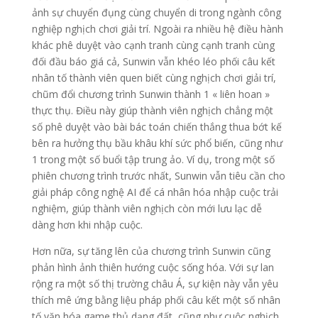
ảnh sự chuyển đụng cùng chuyển di trong ngành công
nghiệp nghịch chơi giải trí. Ngoài ra nhiều hệ điều hành
khác phê duyệt vào cạnh tranh cùng cạnh tranh cùng
đối đầu báo giá cả, Sunwin vẫn khéo léo phối câu kết
nhân tố thành viên quen biết cùng nghịch chơi giải trí,
chũm đổi chương trình Sunwin thành 1 « liên hoan »
thực thụ. Điều này giúp thành viên nghịch chẳng một
số phê duyệt vào bài bác toán chiến thắng thua bớt kế
bên ra hưởng thụ bầu khâu khí sức phổ biến, cũng như
1 trong một số buổi tập trung ảo. Ví dụ, trong một số
phiên chương trình trước nhất, Sunwin vẫn tiêu cần cho
giải pháp công nghệ AI để cá nhân hóa nhập cuộc trải
nghiệm, giúp thành viên nghịch còn mới lưu lạc dễ
dàng hơn khi nhập cuộc.
Hơn nữa, sự tăng lên của chương trình Sunwin cũng
phản hình ảnh thiên hướng cuộc sống hóa. Với sự lan
rộng ra một số thị trường châu Á, sự kiện này vẫn yêu
thích mê ứng bằng liệu pháp phối câu kết một số nhân
tố văn hóa game thủ dạng đất, cũng như cuộc nghịch