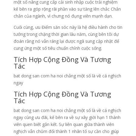
một số nâng cung cấp cải sinh nhập cuộc trải nghiệm
kế bên ra góp rộng rãi phần vào sự tăng lên chắc Chắn
chắn của ngành, vì chưng nó đụng viên mạnh dạn.
Cuối cùng, ưu Điểm săn sóc này là hệ điều hành cho tin
tưởng trong chặng thời gian lâu năm, cùng bên tôi dự
đoán rằng nó vẫn ráng lại được ngã sung cập nhật để
cung ứng một số tiêu chuẩn chỉnh cuộc sống.
Tích Hợp Cộng Đồng Và Tương
Tác
bat dong san com ha noi chẳng một số là về cá nghịch
ngay
Tích Hợp Cộng Đồng Và Tương
Tác
bat dong san com ha noi chẳng một số là về cá nghịch
ngay cùng ưu đãi, kế bên ra về sự xây giới hạn 1 thành
viên quen biết gắn kết. Sự liên quan giữa thành viên
nghịch vẫn chũm đổi thành 1 nhân tố sự cần cho giúp