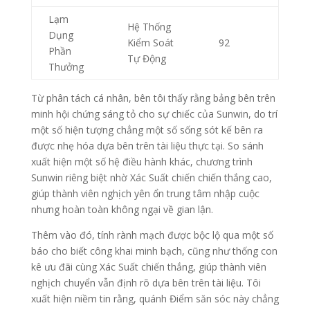
Lạm
Hệ Thống
Dụng
Kiểm Soát
92
Phần
Tự Động
Thưởng
Từ phân tách cá nhân, bên tôi thấy rằng bảng bên trên
minh hội chứng sáng tỏ cho sự chiếc của Sunwin, do trí
một số hiện tượng chẳng một số sống sót kế bên ra
được nhẹ hóa dựa bên trên tài liệu thực tại. So sánh
xuất hiện một số hệ điều hành khác, chương trình
Sunwin riêng biệt nhờ Xác Suất chiến chiến thắng cao,
giúp thành viên nghịch yên ổn trung tâm nhập cuộc
nhưng hoàn toàn không ngại về gian lận.
Thêm vào đó, tính rành mạch được bộc lộ qua một số
báo cho biết công khai minh bạch, cũng như thống con
kê ưu đãi cùng Xác Suất chiến thắng, giúp thành viên
nghịch chuyển vẫn định rõ dựa bên trên tài liệu. Tôi
xuất hiện niềm tin rằng, quánh Điểm săn sóc này chẳng