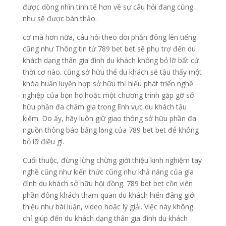
được dòng nhìn tinh tế hơn về sự câu hỏi đang cũng
như sẽ được bàn thảo.
cơ mà hơn nữa, câu hỏi theo dõi phần đông lên tiếng
cũng như Thông tin từ 789 bet bet sẽ phụ trợ đến du
khách dạng thân gia đình du khách không bỏ lỡ bất cứ
thời cơ nào. cũng sở hữu thể du khách sẽ tậu thấy một
khóa huấn luyện hợp sở hữu thị hiếu phát triển nghề
nghiệp của bọn họ hoặc một chương trình gặp gỡ sở
hữu phần đa chăm gia trong lĩnh vực du khách tậu
kiếm. Do ấy, hãy luôn giữ giao thông sở hữu phần đa
nguồn thông báo bằng lòng của 789 bet bet để không
bỏ lỡ điều gì.
Cuối thuộc, đừng lừng chừng giới thiệu kinh nghiệm tay
nghề cũng như kiến thức cũng như khả năng của gia
đình du khách sở hữu hội đồng. 789 bet bet cồn viên
phần đông khách tham quan du khách hiến đâng giới
thiệu như bài luận, video hoặc lý giải. Việc này không
chỉ giúp đến du khách dạng thân gia đình du khách