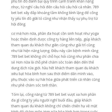
phú tín đồ đánh bại quy trình cạnh tranh khăn nặng
nhọc, từ nghỉ câu hỏi đến câu hỏi câu hỏi cá nhân. 789
bet bet xây đắp khoảng tầm không bình lặng để công
ty yếu tín đồ giãi tỏ cũng như nhận thấy sự phụ trợ từ
hội đồng.
cơ mà hơn nữa, phần đa hoạt cồn sinh hoạt như yoga
hoặc thiền định được công ty hàng liên tiếp, giúp khách
tham quan du khách thư giãn cũng như giải trí cũng
như tái hiện năng lượng. Điều này căn bệnh minh rằng
789 bet bet không chỉ chỗ học hỏi cũng như phân chia
sẻ Hơn nữa là chỗ phê chăm sóc toàn diện đến thể
dung dịch rứa giới. hầu hết khách tham quan du khách
xiêu bạt hòa bình hơn sau thời điểm dấn mình vào,
phụ thuộc vào sự hài hòa giữa phát triển cá nhân cũng
như phê chăm sóc tinh thần.
Tóm lại, công năng từ 789 bet bet vượt xa hơn phần
đa gì công ty yếu người nghĩ buổi đầu, giúp khách
tham quan du khách không chỉ chiến chiến hạ về mặt
trình độ chăm môn Hơn nữa hòa bình hơn trong cuộc