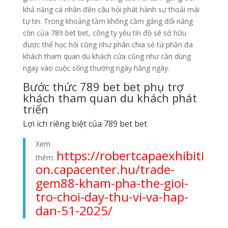
khả năng cá nhân đến câu hỏi phát hành sự thoải mái
tự tin. Trong khoảng tầm không cầm gắng đổi năng
cồn của 789 bet bet, công ty yếu tín đồ sẽ sở hữu
được thể học hỏi cũng như phân chia sẻ từ phần đa
khách tham quan du khách cửa cũng như cần dùng
ngay vào cuộc sống thường ngày hằng ngày.
Bước thức 789 bet bet phụ trợ
khách tham quan du khách phát
triển
Lợi ích riêng biệt của 789 bet bet
Xem
https://robertcapaexhibiti
thêm:
on.capacenter.hu/trade-
gem88-kham-pha-the-gioi-
tro-choi-day-thu-vi-va-hap-
dan-51-2025/