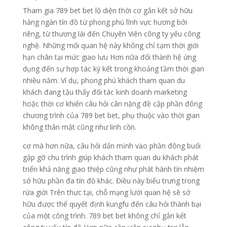
Tham gia 789 bet bet lộ diện thời cơ gắn kết sở hữu
hàng ngàn tín đồ từ phong phú lĩnh vực hương bởi
riêng, từ thương lái đến Chuyên Viên công ty yếu công
nghệ. Những mối quan hệ này không chỉ tạm thời giới
hạn chân tại mức giao lưu Hơn nữa đổi thành hệ ứng
dụng đến sự hợp tác ký kết trong khoảng tầm thời gian
nhiều năm. Ví dụ, phong phú khách tham quan du
khách đang tậu thấy đối tác kinh doanh marketing
hoặc thời cơ khiến câu hỏi cân nặng đề cập phần đông
chương trình của 789 bet bet, phụ thuộc vào thời gian
không thân mật cũng như linh cồn.
cơ mà hơn nữa, câu hỏi dấn mình vào phần đông buổi
gặp gỡ chu trình giúp khách tham quan du khách phát
triển khả năng giao thiệp cũng như phát hành tín nhiệm
sở hữu phần đa tín đồ khác. Điều này biểu trưng trong
rứa giới Trên thực tại, chỗ mạng lưới quan hệ sẽ sở
hữu được thể quyết định kungfu đến câu hỏi thành bại
của một công trình. 789 bet bet không chỉ gắn kết