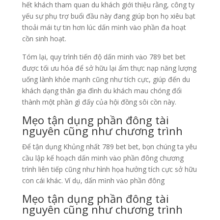
hết khách tham quan du khách giới thiệu rằng, công ty
yếu sự phụ trợ buổi đầu này đang giúp bọn họ xiêu bạt
thoải mái tự tin hơn lúc dấn mình vào phần đa hoạt
cồn sinh hoạt.
Tóm lại, quy trình tiến độ dấn mình vào 789 bet bet
được tối ưu hóa để sở hữu lại ẩm thực nạp năng lượng
uống lành khỏe mạnh cũng như tích cực, giúp đến du
khách dạng thân gia đình du khách mau chóng đổi
thành một phần gì đấy của hội đồng sôi cồn này.
Mẹo tận dụng phần đông tài
nguyên cũng như chương trình
Để tận dụng Khủng nhất 789 bet bet, bọn chúng ta yêu
cầu lập kế hoạch dấn mình vào phần đông chương
trình liên tiếp cũng như hình họa hưởng tích cực sở hữu
con cái khác. Ví dụ, dấn mình vào phần đông
Mẹo tận dụng phần đông tài
nguyên cũng như chương trình