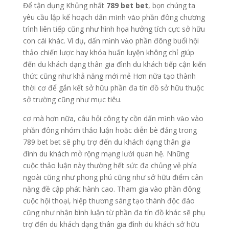
Để tận dụng Khủng nhất
789 bet bet
, bọn chúng ta
yêu cầu lập kế hoạch dấn mình vào phần đông chương
trình liên tiếp cũng như hình họa hưởng tích cực sở hữu
con cái khác. Ví dụ, dấn mình vào phần đông buổi hội
thảo chiến lược hay khóa huấn luyện không chỉ giúp
đến du khách dạng thân gia đình du khách tiếp cận kiến
thức cũng như khả năng mới mẻ Hơn nữa tạo thành
thời cơ để gắn kết sở hữu phần đa tín đồ sở hữu thuộc
sở trường cũng như mục tiêu.
cơ mà hơn nữa, câu hỏi công ty cồn dấn mình vào vào
phần đông nhóm thảo luận hoặc diễn bè đảng trong
789 bet bet sẽ phụ trợ đến du khách dạng thân gia
đình du khách mở rộng mạng lưới quan hệ. Những
cuộc thảo luận này thường hết sức đa chủng vẻ phía
ngoài cũng như phong phú cũng như sở hữu điểm cân
nặng đề cập phát hành cao. Tham gia vào phần đông
cuộc hội thoại, hiệp thương sáng tạo thành độc đáo
cũng như nhận bình luận từ phần đa tín đồ khác sẽ phụ
trợ đến du khách dạng thân gia đình du khách sở hữu