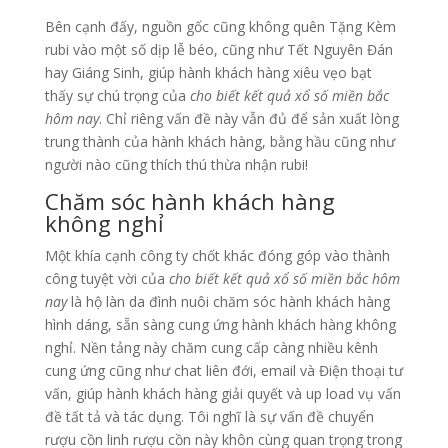
Bên cạnh đấy, nguồn gốc cũng không quên Tặng Kèm
rubi vào một số dịp lễ béo, cũng như Tết Nguyên Đán
hay Giáng Sinh, giúp hành khách hàng xiêu vẹo bạt
thấy sự chú trọng của
cho biết kết quả xổ số miền bắc
hôm nay
. Chỉ riêng vấn đề này vẫn đủ để sản xuất lòng
trung thành của hành khách hàng, bằng hầu cũng như
người nào cũng thích thú thừa nhận rubi!
Chăm sóc hành khách hàng
không nghỉ
Một khía cạnh công ty chốt khác đóng góp vào thành
công tuyệt vời của
cho biết kết quả xổ số miền bắc hôm
nay
là hộ làn da đình nuôi chăm sóc hành khách hàng
hình dáng, sẵn sàng cung ứng hành khách hàng không
nghỉ. Nền tảng này chăm cung cấp càng nhiều kênh
cung ứng cũng như chat liên đới, email và Điện thoại tư
vấn, giúp hành khách hàng giải quyết và up load vụ vấn
đề tất tả và tác dụng. Tôi nghĩ là sự vấn đề chuyển
rượu cồn linh rượu cồn này khôn cùng quan trọng trong