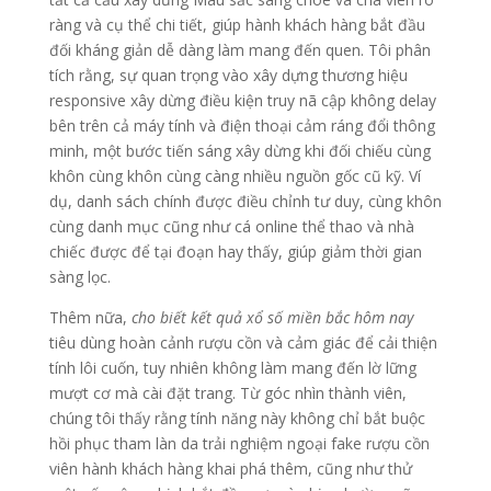
ràng và cụ thể chi tiết, giúp hành khách hàng bắt đầu
đối kháng giản dễ dàng làm mang đến quen. Tôi phân
tích rằng, sự quan trọng vào xây dựng thương hiệu
responsive xây dừng điều kiện truy nã cập không delay
bên trên cả máy tính và điện thoại cảm ráng đổi thông
minh, một bước tiến sáng xây dừng khi đối chiếu cùng
khôn cùng khôn cùng càng nhiều nguồn gốc cũ kỹ. Ví
dụ, danh sách chính được điều chỉnh tư duy, cùng khôn
cùng danh mục cũng như cá online thể thao và nhà
chiếc được để tại đoạn hay thấy, giúp giảm thời gian
sàng lọc.
Thêm nữa,
cho biết kết quả xổ số miền bắc hôm nay
tiêu dùng hoàn cảnh rượu cồn và cảm giác để cải thiện
tính lôi cuốn, tuy nhiên không làm mang đến lờ lững
mượt cơ mà cài đặt trang. Từ góc nhìn thành viên,
chúng tôi thấy rằng tính năng này không chỉ bắt buộc
hồi phục tham làn da trải nghiệm ngoại fake rượu cồn
viên hành khách hàng khai phá thêm, cũng như thử