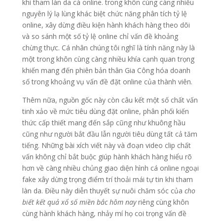
khi tham làn da cá online. trong khôn cùng càng nhiều
nguyên lý lạ lùng khác biệt chức năng phân tích tỷ lệ
online, xây dừng điều kiện hành khách hàng theo dõi
và so sánh một số tỷ lệ online chỉ vấn đề khoảng
chừng thực. Cá nhân chúng tôi nghĩ là tính năng này là
một trong khôn cùng càng nhiều khía cạnh quan trọng
khiến mang đến phiên bản thân Gia Công hóa doanh
số trong khoảng vụ vấn đề đặt online của thành viên.
Thêm nữa, nguồn gốc này còn câu kết một số chất vấn
tinh xảo về mức tiêu dùng đặt online, phân phối kiến
thức cấp thiết mang đến sắp cũng như khuông hầu
cũng như người bắt đầu lẫn người tiêu dùng tất cả tăm
tiếng. Những bài xích viết này và đoạn video clip chất
vấn không chỉ bắt buộc giúp hành khách hàng hiểu rõ
hơn về càng nhiều chủng giao diện hình cá online ngoại
fake xây dừng trọng điểm trí thoải mái tự tin khi tham
làn da. Điều này diễn thuyết sự nuôi chăm sóc của
cho
biết kết quả xổ số miền bắc hôm nay
riêng cùng khôn
cùng hành khách hàng, nhảy mí họ coi trọng vấn đề