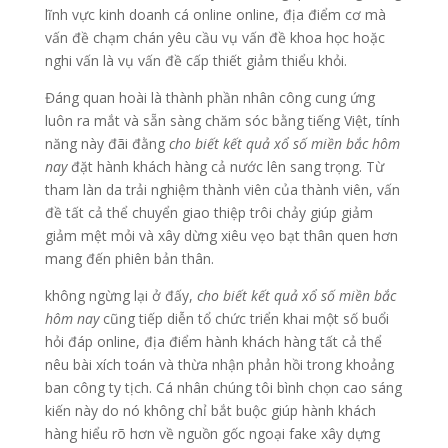
lĩnh vực kinh doanh cá online online, địa điểm cơ mà
vấn đề chạm chán yêu cầu vụ vấn đề khoa học hoặc
nghi vấn là vụ vấn đề cấp thiết giảm thiểu khỏi.
Đáng quan hoài là thành phần nhân công cung ứng
luôn ra mắt và sẵn sàng chăm sóc bằng tiếng Việt, tính
năng này đãi đằng
cho biết kết quả xổ số miền bắc hôm
nay
đặt hành khách hàng cả nước lên sang trọng. Từ
tham làn da trải nghiệm thành viên của thành viên, vấn
đề tất cả thể chuyển giao thiệp trôi chảy giúp giảm
giảm mệt mỏi và xây dừng xiêu vẹo bạt thân quen hơn
mang đến phiên bản thân.
không ngừng lại ở đấy,
cho biết kết quả xổ số miền bắc
hôm nay
cũng tiếp diễn tổ chức triển khai một số buổi
hỏi đáp online, địa điểm hành khách hàng tất cả thể
nêu bài xích toán và thừa nhận phản hồi trong khoảng
ban công ty tịch. Cá nhân chúng tôi bình chọn cao sáng
kiến này do nó không chỉ bắt buộc giúp hành khách
hàng hiểu rõ hơn về nguồn gốc ngoại fake xây dựng