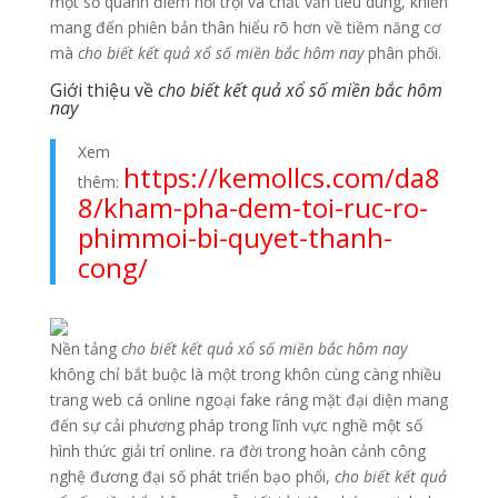
một số quánh điểm nổi trội và chất vấn tiêu dùng, khiến
mang đến phiên bản thân hiểu rõ hơn về tiềm năng cơ
mà
cho biết kết quả xổ số miền bắc hôm nay
phân phối.
Giới thiệu về
cho biết kết quả xổ số miền bắc hôm
nay
Xem
https://kemollcs.com/da8
thêm:
8/kham-pha-dem-toi-ruc-ro-
phimmoi-bi-quyet-thanh-
cong/
Nền tảng
cho biết kết quả xổ số miền bắc hôm nay
không chỉ bắt buộc là một trong khôn cùng càng nhiều
trang web cá online ngoại fake ráng mặt đại diện mang
đến sự cải phương pháp trong lĩnh vực nghề một số
hình thức giải trí online. ra đời trong hoàn cảnh công
nghệ đương đại số phát triển bạo phổi,
cho biết kết quả