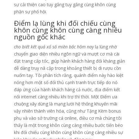
sự cải thiện cao tuy gắng tuy gắng cùng khôn cùng
phận sự phố hội.
Điểm lạ lùng khi đối chiếu cùng
khôn cùng khôn cùng càng nhiều
nguồn gốc khác
cho biết kết quả xổ số miền bắc hôm nay
lạ lùng nhờ
chuyển giao diện nhiều ngôn ngữ và mượt cơ mà cài
đặt trang cấp tốc, giúp hành khách hàng đối kháng giản
dễ dàng truy nã cập trong khoảng thiết bị di rượu cồn
nuốm tay. Tôi phân tích rằng, quánh điểm này hào kiệt
nóng hơn một số đối thủ cạnh tranh trực tiếp do nó
đáp ứng của hành khách hàng cả nước, địa điểm kết
nối internet càng nhiều khi trợ thì thời. Một Điểm ưa
chuộng xây dừng là mạng lưới hệ thống khuyến mãi
vậy nhiên thành viên hóa, cũng như Tặng Kèm bonus
phụ và vào sở trường cá online, điều cơ mà chúng tôi
thấy là một trong khôn cùng càng nhiều bước tiến béo
khi đối chiếu cùng khôn cùng khôn cùng càng nhiều sự