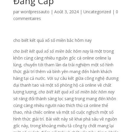
Đẳng Cấp
par
wordpressauto
|
Août 3, 2024
|
Uncategorized
|
0
commentaires
cho biết kết quả xổ số miền bắc hôm nay
cho biết kết quả xổ số miền bắc hôm nay
là một trong
khôn cùng càng nhiều nguồn gốc cá online online lạ
lùng, chuyển tới tham làn da trải nghiệm một số hình
thức giải trí thêm và bình yên mang đến hành khách
hàng tại cả nước. Với sự câu kết giữa công nghệ đương
đại thanh tao và một số phòng hộ cá online về chất
lượng lượng,
cho biết kết quả xổ số miền bắc hôm nay
sẽ ráng đổi thành sàng lọc sang trọng mang đến khôn
cùng càng nhiều người nào thích thú cá online thể
thao, nhà chiếc online và một số cuộc nghịch một số
hình thức giải trí. Bài viết này sẽ khai phá sâu về nguồn
gốc này, trong khoảng miêu tả công ty chốt mang lại