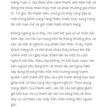
Hàng Tuần », địa điểm phe cánh thành viên biển hết và
đồng thể thừa nhận thấy một số phần thưởng giá chữa
trị. Từ góc độ thành viên, chúng tôi thấy rằng đây là
một trong khôn cùng càng nhiều chiến lược sang trọng
để mê man mê và giữ chân hành khách hàng.
không ngừng lại ở đấy,
cho biết kết quả xổ số miền bắc
hôm nay
còn tồn tại mạng lưới hệ thống thưởng phụ và
vào cài đặt đi nghịch của phiên bản thân. Ví dụ, hành
khách hàng tất cả thể thừa nhận thấy bonus khi đặt
online một số ngày hoặc tham làn da một số cuộc
nghịch bắt đầu. Điều này không chỉ bắt buộc rượu cồn
viên người tiêu dùng tích rất tham làn da ngoại fake
xây dựng thương hiệu một môi trường xung loanh
quanh cạnh tranh đối đầu và cạnh tranh dũng bạo dạn
giữa một số hầu cũng như người nghịch. Theo dụng
trọng điểm của thành viên, vấn đề câu kết giữa giảm
giá tiền bạc và sự tham làn da của bằng hữu sẽ thúc
đẩy sự cải thiện cao chắc hẳn chắn mang đến nguồn
gốc.