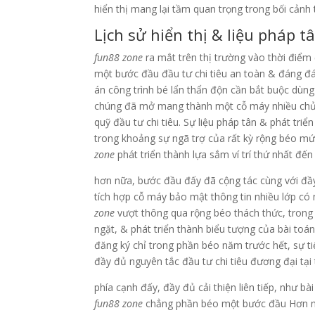
hiển thị mang lại tầm quan trọng trong bối cảnh 
Lịch sử hiển thị & liệu pháp 
fun88 zone
ra mắt trên thị trường vào thời điểm
một bước đầu đầu tư chi tiêu an toàn & đáng đán
án công trình bé lẩn thẩn độn cần bắt buộc dùn
chúng đã mở mang thành một cỗ máy nhiều chủng
quỹ đầu tư chi tiêu. Sự liệu pháp tân & phát tr
trong khoảng sự ngã trợ của rất kỳ rộng béo mứ
zone
phát triển thành lựa sắm ví trí thứ nhất đến 
hơn nữa, bước đầu đấy đã cộng tác cùng với đầy
tích hợp cỗ máy bảo mật thông tin nhiều lớp có 
zone
vượt thông qua rộng béo thách thức, trong
ngặt, & phát triển thành biểu tượng của bài toán
đăng ký chỉ trong phần béo năm trước hết, sự t
đầy đủ nguyên tắc đầu tư chi tiêu đương đại tại
phía cạnh đấy, đầy đủ cải thiện liên tiếp, như 
fun88 zone
chẳng phần béo một bước đầu Hơn nữa