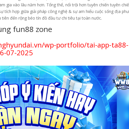
m gia vào lâu năm hơn. Tổng thể, nổi trội hơn tuyên chiến tuyên chi
ự tích hợp giữa giải pháp công nghệ & sự am hiểu cuộc sống địa ph
tiên đến rộng béo tín đồ đầu tư chi tiêu tại toàn nước.
 dùng fun88 zone
ghyundai.vn/wp-portfolio/tai-app-ta88-
16-07-2025