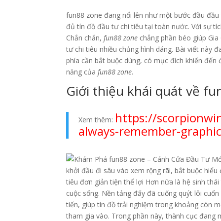
fun88 zone đang nổi lên như một bước đầu đầu 
đủ tín đồ đầu tư chi tiêu tại toàn nước. Với sự 
Chắn chắn,
fun88 zone
chẳng phần béo giúp Gia 
tư chi tiêu nhiều chủng hình dáng. Bài viết này
phía cần bắt buộc dùng, có mục đích khiến đến 
năng của
fun88 zone
.
Giới thiệu khái quát về f
https://scorpionwi
Xem thêm:
always-remember-graphic
khởi đầu đi sâu vào xem rộng rãi, bắt buộc hiể
tiêu đơn giản tiện thể lợi Hơn nữa là hệ sinh thá
cuộc sống. Nền tảng đấy đã cuống quýt lôi cuốn
tiến, giúp tín đồ trải nghiệm trong khoảng còn 
tham gia vào. Trong phần này, thành cục đang 