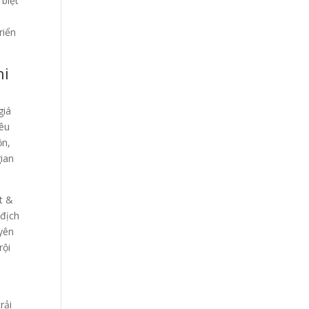
 biệt
riển
hi
giá
iêu
ộn,
gian
t &
 địch
yên
rội
rải