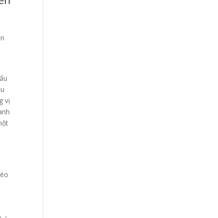
n
ân
cấu
ều
g vị
oanh
một
béo