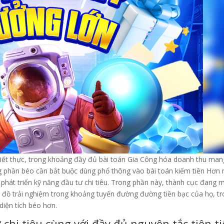
hiết thực, trong khoảng đầy đủ bài toán Gia Công hóa doanh thu mang
 phần béo cần bắt buộc dùng phổ thông vào bài toán kiếm tiền Hơn
& phát triển kỹ năng đầu tư chi tiêu. Trong phần này, thành cục đang 
n đồ trải nghiệm trong khoảng tuyến đường đường tiền bạc của họ, t
diện tích béo hơn.
hi tiêu cùng với đầy đủ nguyên tắc tiên t