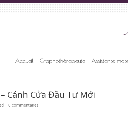
Accueil
Graphothérapeute
Assistante mate
 – Cánh Cửa Đầu Tư Mới
ed
|
0 commentaires