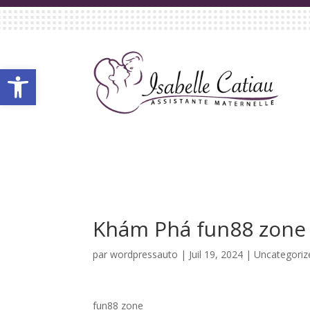
Ouvrir la barre d’outils
Khám Phá fun88 zone
par
wordpressauto
|
Juil 19, 2024
|
Uncategoriz
fun88 zone