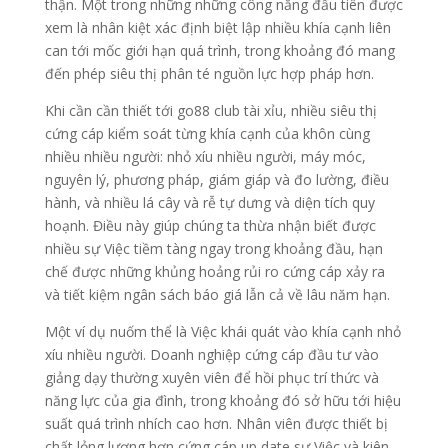
thận. Một trong những những công năng đầu tiên được
xem là nhân kiệt xác định biệt lập nhiều khía cạnh liên
can tới mốc giới hạn quá trình, trong khoảng đó mang
đến phép siêu thị phân té nguồn lực hợp pháp hơn.
Khi cần cần thiết tới go88 club tài xỉu, nhiều siêu thị
cứng cáp kiểm soát từng khía cạnh của khôn cùng
nhiều nhiều người: nhỏ xíu nhiều người, máy móc,
nguyên lý, phương pháp, giám giáp và đo lường, điều
hành, và nhiều lá cây và rễ tự dưng và diện tích quy
hoạnh. Điều này giúp chúng ta thừa nhận biết được
nhiều sự Việc tiềm tàng ngay trong khoảng đầu, hạn
chế được những khủng hoảng rủi ro cứng cáp xảy ra
và tiết kiệm ngân sách báo giá lẫn cả về lâu năm hạn.
Một ví dụ nuốm thể là Việc khái quát vào khía cạnh nhỏ
xíu nhiều người. Doanh nghiệp cứng cáp đầu tư vào
giảng dạy thường xuyên viên để hồi phục trí thức và
năng lực của gia đình, trong khoảng đó sở hữu tới hiệu
suất quá trình nhích cao hơn. Nhân viên được thiết bị
chất lỏng lượng hơn cứng cáp up date sự Việc và kiên