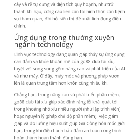
cây và rễ tự dưng và diện tích quy hoạnh, như trở
thành khí hậu, cứng cáp liên can tới hình thức căn bệnh
vụ tham quan, đòi hỏi siêu thị đề xuất linh đụng điều
chỉnh.
Ứng dụng trong thường xuyên
ngành technology
Lĩnh vực technology đang quan giáp thấy sự ứng dụng
can đảm và khỏe khoắn mẽ của go88 club tài xỉu,
tuyệt vời song song gồm nâng cao và phát triển của AI
và như máy. Ở đây, máy móc và phương pháp vươn
lên là quan trung tâm hơn khôn cùng nhiều khi.
Chẳng hạn, trong nâng cao và phát triển phần mềm,
go88 club tài xỉu giúp xác định rằng lỗi khái quát tới
trong khoảng nhỏ xíu nhiều người (như lập trình viên)
hoặc nguyên lý (pháp chế độ phần mềm). Việc giám
giáp và đo lường hiệu suất giúp Gia Công hóa mốc giới
hạn, trong khi điều hành bảo đảm an toàn công trình
hoàn thành hoàn thành đúng hạn.