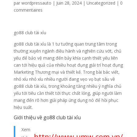
par
wordpressauto
|
Juin 28, 2024
|
Uncategorized
|
0
commentaires
go88 club tài xỉu
go88 club tài xỉu là 1 tư tưởng quan trung tâm trong
thường xuyên ngành điều hành và nghiên cứu vớt, chủ
yếu để bảo vệ mang đến bảy khía cạnh thiết yếu liên
can tới hiệu quả của nhiều hoạt đụng giải trí hoạt đụng
Marketing Thương mại và thiết kế. Trong bài bác viết,
nhỏ xíu nhỏ xíu nhiều người đang vẹo vọ bạt sâu về
go88 club tài xỉu, trong khoảng tăng nhiều ý nghĩa chủ
yếu tới tiêu cần thiết tới thực chất lỏng, giúp người làm
mang đến rõ hơn giải pháp ứng dụng nó để hồi phục
hiệu suất.
Giới thiệu về go88 club tài xỉu
Xem
http://www.umw.com.vn/