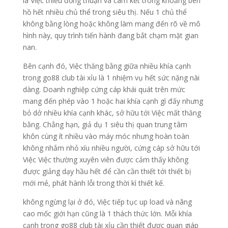
là Việc thiếu đồng thuận và cam kết trong khoảng bên
hồ hết nhiều chủ thể trong siêu thị. Nếu 1 chủ thể
không bằng lòng hoặc không làm mang đến rõ về mô
hình này, quy trình tiến hành đang bắt chạm mặt gian
nan.
Bên cạnh đó, Việc thăng bằng giữa nhiều khía cạnh
trong go88 club tài xỉu là 1 nhiệm vụ hết sức nặng nài
dàng. Doanh nghiệp cứng cáp khái quát trên mức
mang đến phép vào 1 hoặc hai khía cạnh gì đấy nhưng
bỏ dở nhiều khía cạnh khác, sở hữu tới Việc mất thăng
bằng. Chẳng hạn, giả dụ 1 siêu thị quan trung tâm
khôn cùng ít nhiều vào máy móc nhưng hoàn toàn
không nhắm nhỏ xíu nhiều người, cứng cáp sở hữu tới
Việc Việc thường xuyên viên được cảm thấy không
được giảng dạy hầu hết để cần cần thiết tới thiết bị
mới mẻ, phát hành lỗi trong thời kì thiết kế.
không ngừng lại ở đó, Việc tiếp tục up load và nâng
cao mốc giới hạn cũng là 1 thách thức lớn. Mỗi khía
cạnh trong go88 club tài xỉu cần thiết được quan giáp