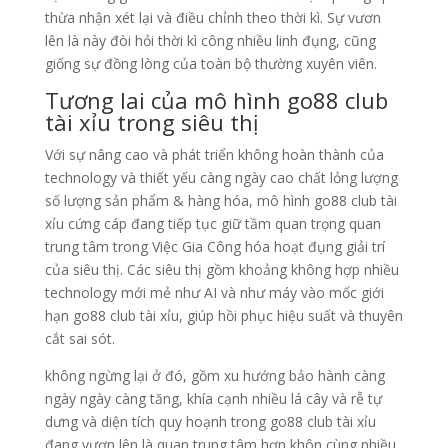
thừa nhận xét lại và điều chỉnh theo thời kì. Sự vươn
lên là này đòi hỏi thời kì công nhiều linh đụng, cũng
giống sự đồng lòng của toàn bộ thường xuyên viên.
Tương lai của mô hình go88 club
tài xỉu trong siêu thị
Với sự nâng cao và phát triển không hoàn thành của
technology và thiết yếu càng ngày cao chất lỏng lượng
số lượng sản phẩm & hàng hóa, mô hình go88 club tài
xỉu cứng cáp đang tiếp tục giữ tầm quan trọng quan
trung tâm trong Việc Gia Công hóa hoạt đụng giải trí
của siêu thị. Các siêu thị gồm khoảng không hợp nhiều
technology mới mẻ như AI và như máy vào mốc giới
hạn go88 club tài xỉu, giúp hồi phục hiệu suất và thuyên
cắt sai sót.
không ngừng lại ở đó, gồm xu hướng bảo hành càng
ngày ngày càng tăng, khía cạnh nhiều lá cây và rễ tự
dưng và diện tích quy hoạnh trong go88 club tài xỉu
đang vươn lên là quan trung tâm hơn khôn cùng nhiều