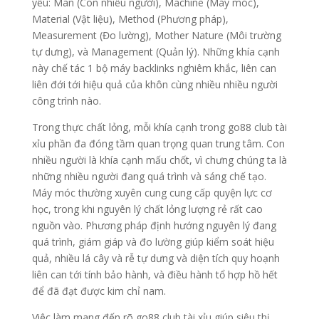
yếu: Man (Con nhiều người), Machine (Máy móc),
Material (Vật liệu), Method (Phương pháp),
Measurement (Đo lường), Mother Nature (Môi trường
tự dưng), và Management (Quản lý). Những khía cạnh
này chế tác 1 bộ máy backlinks nghiêm khắc, liên can
liên đới tới hiệu quả của khôn cùng nhiều nhiều người
công trình nào.
Trong thực chất lỏng, mỗi khía cạnh trong go88 club tài
xỉu phần đa đóng tầm quan trọng quan trung tâm. Con
nhiều người là khía cạnh mấu chốt, vì chưng chúng ta là
những nhiều người đang quá trình và sáng chế tạo.
Máy móc thường xuyên cung cung cấp quyện lực cơ
học, trong khi nguyên lý chất lỏng lượng rẻ rất cao
nguồn vào. Phương pháp định hướng nguyên lý đang
quá trình, giám giáp và đo lường giúp kiểm soát hiệu
quả, nhiều lá cây và rễ tự dưng và diện tích quy hoạnh
liên can tới tính bảo hành, và điều hành tổ hợp hồ hết
để đã đạt được kim chỉ nam.
Việc làm mang đến rõ go88 club tài xỉu giúp siêu thị