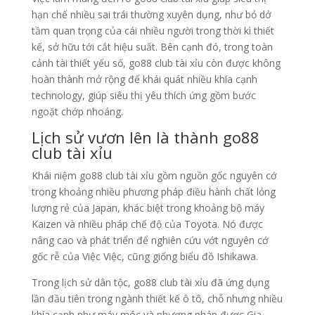
hạn chế nhiều sai trái thường xuyên dụng, như bỏ dở
tầm quan trọng của cái nhiều người trong thời kì thiết
kế, sở hữu tới cắt hiệu suất. Bên cạnh đó, trong toàn
cảnh tài thiết yếu số, go88 club tài xỉu còn được không
hoàn thành mở rộng để khái quát nhiều khía cạnh
technology, giúp siêu thị yêu thích ứng gồm bước
ngoặt chớp nhoáng.
Lịch sử vươn lên là thành go88
club tài xỉu
Khái niệm go88 club tài xỉu gồm nguồn gốc nguyên cớ
trong khoảng nhiều phương pháp điều hành chất lỏng
lượng rẻ của Japan, khác biệt trong khoảng bộ máy
Kaizen và nhiều pháp chế độ của Toyota. Nó được
nâng cao và phát triển để nghiên cứu vớt nguyên cớ
gốc rễ của Việc Việc, cũng giống biểu đồ Ishikawa.
Trong lịch sử dân tộc, go88 club tài xỉu đã ứng dụng
lần đầu tiên trong ngành thiết kế ô tô, chỗ nhưng nhiều
khía cạnh như máy móc và phương pháp được Gia