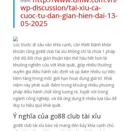
thêm:
wp-discussion/tai-xiu-ca-
cuoc-tu-dan-gian-hien-dai-13-
05-2025
Lúc trước đi sâu vào khía cạnh, cần thiết Đánh khỏe
khoắn rằng go88 club tài xỉu không chỉ là chứa 1 pháp
chế độ đối chọi giản thuận tiện thể hầu hết hơn là
khuông nghiên cứu vớt khái quát, giúp nhiều thường
xuyên gia điều hành xác định và up date nhiều sự Việc
tiềm tàng trong mốc giới hạn hoạt đụng giải trí. Khái
niệm này phát xuất điểm trong khoảng nhiều phương
pháp điều hành chất lỏng lượng rẻ, tuyệt vời trong
ngành công nghiệp, và đã ứng dụng ít nhiều lựa tậu để
duy tu hiệu quả khái quát.
Ý nghĩa của go88 club tài xỉu
go88 club tài xỉu bảo vệ mang đến bảy khía cạnh chủ