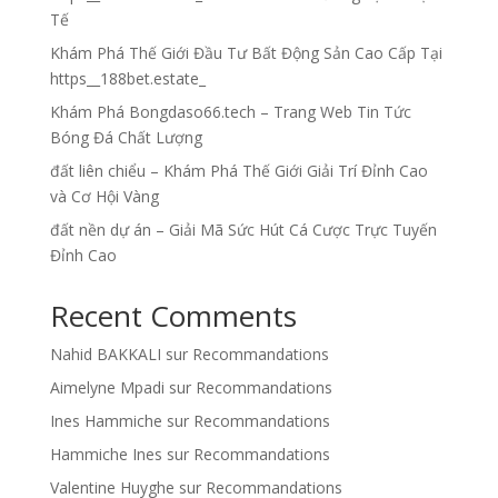
Tế
Khám Phá Thế Giới Đầu Tư Bất Động Sản Cao Cấp Tại
https__188bet.estate_
Khám Phá Bongdaso66.tech – Trang Web Tin Tức
Bóng Đá Chất Lượng
đất liên chiểu – Khám Phá Thế Giới Giải Trí Đỉnh Cao
và Cơ Hội Vàng
đất nền dự án – Giải Mã Sức Hút Cá Cược Trực Tuyến
Đỉnh Cao
Recent Comments
Nahid BAKKALI
sur
Recommandations
Aimelyne Mpadi
sur
Recommandations
Ines Hammiche
sur
Recommandations
Hammiche Ines
sur
Recommandations
Valentine Huyghe
sur
Recommandations