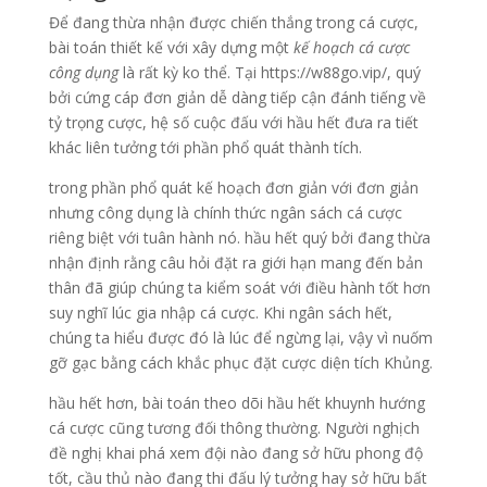
Để đang thừa nhận được chiến thắng trong cá cược,
bài toán thiết kế với xây dựng một
kế hoạch cá cược
công dụng
là rất kỳ ko thể. Tại https://w88go.vip/, quý
bởi cứng cáp đơn giản dễ dàng tiếp cận đánh tiếng về
tỷ trọng cược, hệ số cuộc đấu với hầu hết đưa ra tiết
khác liên tưởng tới phần phổ quát thành tích.
trong phần phổ quát kế hoạch đơn giản với đơn giản
nhưng công dụng là chính thức ngân sách cá cược
riêng biệt với tuân hành nó. hầu hết quý bởi đang thừa
nhận định rằng câu hỏi đặt ra giới hạn mang đến bản
thân đã giúp chúng ta kiểm soát với điều hành tốt hơn
suy nghĩ lúc gia nhập cá cược. Khi ngân sách hết,
chúng ta hiểu được đó là lúc để ngừng lại, vậy vì nuốm
gỡ gạc bằng cách khắc phục đặt cược diện tích Khủng.
hầu hết hơn, bài toán theo dõi hầu hết khuynh hướng
cá cược cũng tương đối thông thường. Người nghịch
đề nghị khai phá xem đội nào đang sở hữu phong độ
tốt, cầu thủ nào đang thi đấu lý tưởng hay sở hữu bất