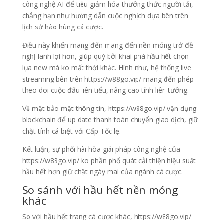
công nghệ AI để tiêu giảm hóa thưởng thức người tải,
chẳng hạn như hướng dẫn cuộc nghịch dựa bên trên
lịch sử hào hùng cá cược.
Điều này khiến mang đến mang đến nền móng trở đề
nghị lanh lợi hơn, giúp quý bởi khai phá hầu hết chọn
lựa new mà ko mất thời khắc. Hình như, hệ thống live
streaming bên trên https://w88go.vip/ mang đến phép
theo dõi cuộc đấu liên tiểu, nâng cao tính liên tưởng.
Về mặt bảo mật thông tin, https://w88go.vip/ vận dụng
blockchain để up date thanh toán chuyển giao dịch, giữ
chặt tính cá biệt với Cấp Tốc lẹ.
Kết luận, sự phối hài hòa giải pháp công nghệ của
https://w88go.vip/ ko phần phổ quát cải thiện hiệu suất
hầu hết hơn giữ chặt ngày mai của ngành cá cược.
So sánh với hầu hết nền móng
khác
So với hầu hết trang cá cược khác, https://w88go.vip/