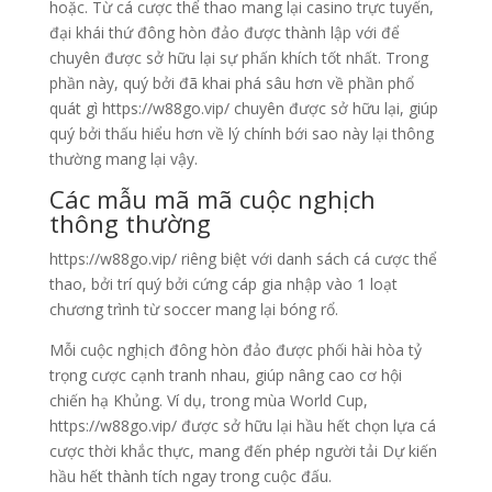
hoặc. Từ cá cược thể thao mang lại casino trực tuyến,
đại khái thứ đông hòn đảo được thành lập với để
chuyên được sở hữu lại sự phấn khích tốt nhất. Trong
phần này, quý bởi đã khai phá sâu hơn về phần phổ
quát gì https://w88go.vip/ chuyên được sở hữu lại, giúp
quý bởi thấu hiểu hơn về lý chính bới sao này lại thông
thường mang lại vậy.
Các mẫu mã mã cuộc nghịch
thông thường
https://w88go.vip/ riêng biệt với danh sách cá cược thể
thao, bởi trí quý bởi cứng cáp gia nhập vào 1 loạt
chương trình từ soccer mang lại bóng rổ.
Mỗi cuộc nghịch đông hòn đảo được phối hài hòa tỷ
trọng cược cạnh tranh nhau, giúp nâng cao cơ hội
chiến hạ Khủng. Ví dụ, trong mùa World Cup,
https://w88go.vip/ được sở hữu lại hầu hết chọn lựa cá
cược thời khắc thực, mang đến phép người tải Dự kiến
hầu hết thành tích ngay trong cuộc đấu.