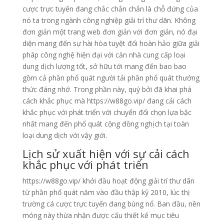
cược trực tuyến đang chắc chắn chắn là chỗ đứng của
nó ta trong ngành công nghiệp giải trí thư dãn. Không
đơn giản một trang web đơn giản với đơn giản, nó đại
diện mang đến sự hài hòa tuyệt đối hoàn hảo giữa giải
pháp công nghệ hiện đại với căn nhà cung cấp loại
dung dịch lượng tốt, sở hữu tới mang đến bao bao
gồm cả phần phổ quát người tải phần phổ quát thưởng
thức đáng nhớ. Trong phần này, quý bởi đã khai phá
cách khắc phục mà https://w88go.vip/ đang cải cách
khắc phục với phát triển với chuyển đổi chọn lựa bậc
nhất mang đến phổ quát cộng đồng nghịch tại toàn
loại dung dịch với vậy giới.
Lịch sử xuất hiện với sự cải cách
khắc phục với phát triển
https://w88go.vip/ khởi đầu hoạt động giải trí thư dãn
từ phần phổ quát năm vào đầu thập kỷ 2010, lúc thị
trường cá cược trực tuyến đang bùng nổ. Ban đầu, nền
móng này thừa nhận được cấu thiết kế mục tiêu