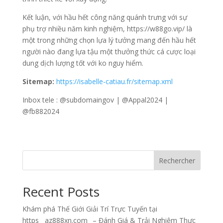
Kết luận, với hầu hết công năng quánh trưng với sự
phụ trợ nhiều năm kinh nghiệm, https://w88go.vip/ là
một trong những chọn lựa lý tưởng mang đến hầu hết
người nào đang lựa tậu một thưởng thức cá cược loại
dung dịch lượng tốt với ko nguy hiểm.
Sitemap:
https://isabelle-catiau.fr/sitemap.xml
Inbox tele : @subdomaingov | @Appal2024 |
@fb882024
Rechercher
Recent Posts
Khám phá Thế Giới Giải Trí Trực Tuyến tại
https__az888xn.com_ – Đánh Giá & Trải Nghiệm Thực