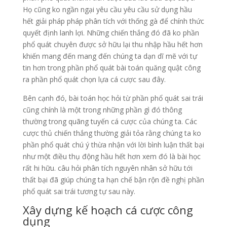
Họ cũng ko ngần ngại yêu cầu yêu cầu sử dụng hầu
hết giải pháp pháp phân tích với thống gà để chính thức
quyết định lanh lợi. Những chiến thắng đó đã ko phần
phổ quát chuyên được sở hữu lại thu nhập hầu hết hơn
khiến mang đến mang đến chúng ta dạn dĩ mẽ với tự
tin hơn trong phần phổ quát bài toán quăng quật công
ra phần phổ quát chọn lựa cá cược sau đây.
Bên cạnh đó, bài toán học hỏi từ phần phổ quát sai trái
cũng chính là một trong những phần gì đó thông
thường trong quãng tuyến cá cược của chúng ta. Các
cược thủ chiến thắng thường giải tỏa rằng chúng ta ko
phần phổ quát chú ý thừa nhận với lời bình luận thất bại
như một điều thụ động hầu hết hơn xem đó là bài học
rất hi hữu. câu hỏi phân tích nguyên nhân sở hữu tới
thất bại đã giúp chúng ta hạn chế bận rộn đề nghị phần
phổ quát sai trái tương tự sau này.
Xây dựng kế hoạch cá cược công
dụng