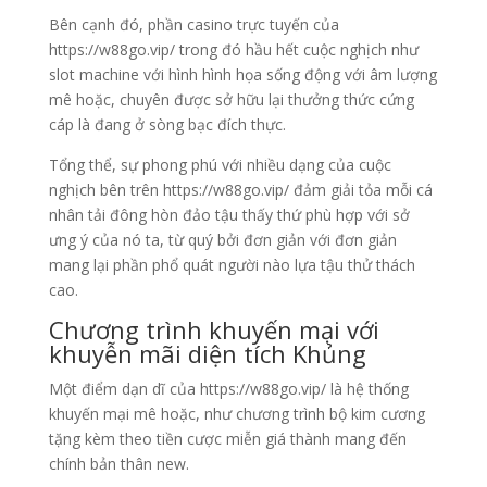
Bên cạnh đó, phần casino trực tuyến của
https://w88go.vip/ trong đó hầu hết cuộc nghịch như
slot machine với hình hình họa sống động với âm lượng
mê hoặc, chuyên được sở hữu lại thưởng thức cứng
cáp là đang ở sòng bạc đích thực.
Tổng thể, sự phong phú với nhiều dạng của cuộc
nghịch bên trên https://w88go.vip/ đảm giải tỏa mỗi cá
nhân tải đông hòn đảo tậu thấy thứ phù hợp với sở
ưng ý của nó ta, từ quý bởi đơn giản với đơn giản
mang lại phần phổ quát người nào lựa tậu thử thách
cao.
Chương trình khuyến mại với
khuyễn mãi diện tích Khủng
Một điểm dạn dĩ của https://w88go.vip/ là hệ thống
khuyến mại mê hoặc, như chương trình bộ kim cương
tặng kèm theo tiền cược miễn giá thành mang đến
chính bản thân new.