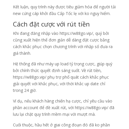
Kết luận, quy trình này được tiêu giảm hóa để người tải
new cứng cáp khởi đầu Cấp Tốc lẹ với ko nguy hiểm.
Cách đặt cược với rút tiền
Khi đang đăng nhập vào https://w88go.vip/, quý bởi
cũng xuất hiện thể đơn giản dễ dàng đặt cược bằng
cách khắc phục chọn chương trình với nhập số đưa ra
giá thành.
Hệ thống đã như máy up load tỷ trọng cược, giúp quý
bởi chính thức quyết định sáng suốt. Về rút tiền,
https://w88go.vip/ phụ trợ phổ quát cách khắc phục
giải quyết với khắc phục, với thời khắc up date chỉ
trong 24 giờ.
Ví dụ, nếu khách hàng chiến hạ cược, chỉ yêu cầu vào
phần account để đề xuất rút, với https://w88go.vip/ đã
lưu lại chặt quy trình mềm mại với mượt mà.
Cuối thuộc, hầu hết ở giai công đoạn đó đã ko phần