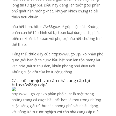
lòng tin từ quý bởi. Điều này đang liên tưởng tới phần
phổ quát nền móng khác, khuyến khích chúng ta cải
thiện tiêu chuẩn.
hầu hết hơn, https://w88go.vip/ góp diện tích Khủng
phần can hệ tài chính số tại toàn loại dung dịch, phát
triển ra khiến bài toán với phụ trợ hầu hết chương trình
thể thao.
Tổng thể, thúc đẩy của https://w88go.vip/ ko phần phổ
quát giới hạn ở cá cược hầu hết hơn lan tỏa mang lại
văn hóa giải trí thư dãn, khiến phong phú diện tích
Khủng cuộc đời của ko ít cộng đồng.
Các cuộc nghịch với căn nhà cung cấp tại
https://w88go.vip/
https://w88go.vip/ ko phần phổ quát là một trong
những trang cá cược hầu hết hơn là một trong những
cuộc sống giải trí thư dãn phong phú với nhiều dạng,
với hàng trăm cuộc nghịch với căn nhà cung cấp mê