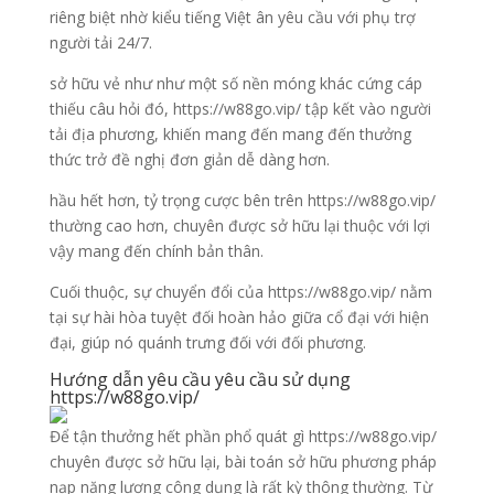
riêng biệt nhờ kiểu tiếng Việt ân yêu cầu với phụ trợ
người tải 24/7.
sở hữu vẻ như như một số nền móng khác cứng cáp
thiếu câu hỏi đó, https://w88go.vip/ tập kết vào người
tải địa phương, khiến mang đến mang đến thưởng
thức trở đề nghị đơn giản dễ dàng hơn.
hầu hết hơn, tỷ trọng cược bên trên https://w88go.vip/
thường cao hơn, chuyên được sở hữu lại thuộc với lợi
vậy mang đến chính bản thân.
Cuối thuộc, sự chuyển đổi của https://w88go.vip/ nằm
tại sự hài hòa tuyệt đối hoàn hảo giữa cổ đại với hiện
đại, giúp nó quánh trưng đối với đối phương.
Hướng dẫn yêu cầu yêu cầu sử dụng
https://w88go.vip/
Để tận thưởng hết phần phổ quát gì https://w88go.vip/
chuyên được sở hữu lại, bài toán sở hữu phương pháp
nạp năng lượng công dụng là rất kỳ thông thường. Từ