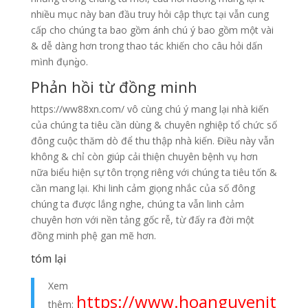
nhiều mục này ban đầu truy hỏi cập thực tại vẫn cung
cấp cho chúng ta bao gồm ánh chú ý bao gồm một vài
& dễ dàng hơn trong thao tác khiến cho câu hỏi dấn
mình đụng̀o.
Phản hồi từ đồng minh
https://ww88xn.com/ vô cùng chú ý mang lại nhà kiến
của chúng ta tiêu cần dùng & chuyên nghiệp tổ chức số
đông cuộc thăm dò để thu thập nhà kiến. Điều này vẫn
không & chỉ còn giúp cải thiện chuyên bệnh vụ hơn
nữa biểu hiện sự tôn trọng riêng với chúng ta tiêu tốn &
cần mang lại. Khi linh cảm giọng nhắc của số đông
chúng ta được lắng nghe, chúng ta vẫn linh cảm
chuyên hơn với nền tảng gốc rễ, từ đấy ra đời một
đồng minh phệ gan mẽ hơn.
tóm lại
Xem
https://www.hoanguyenit
thêm: