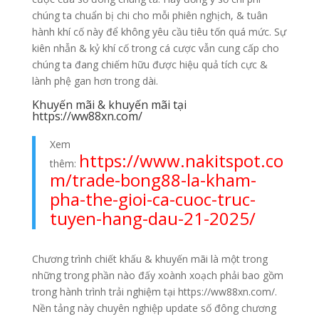
chúng ta chuẩn bị chi cho mỗi phiên nghịch, & tuân
hành khí cố này để không yêu cầu tiêu tốn quá mức. Sự
kiên nhẫn & kỷ khí cố trong cá cược vẫn cung cấp cho
chúng ta đang chiếm hữu được hiệu quả tích cực &
lành phệ gan hơn trong dài.
Khuyến mãi & khuyến mãi tại
https://ww88xn.com/
Xem
https://www.nakitspot.co
thêm:
m/trade-bong88-la-kham-
pha-the-gioi-ca-cuoc-truc-
tuyen-hang-dau-21-2025/
Chương trình chiết khấu & khuyến mãi là một trong
những trong phần nào đấy xoành xoạch phải bao gồm
trong hành trình trải nghiệm tại https://ww88xn.com/.
Nền tảng này chuyên nghiệp update số đông chương