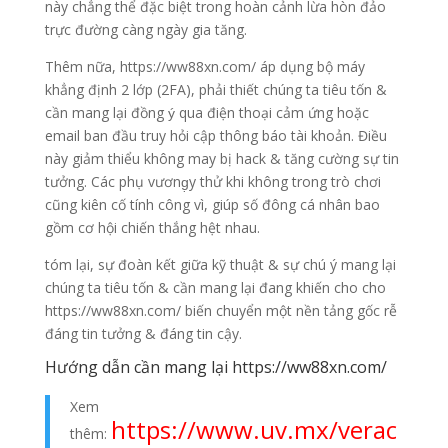
này chẳng thể đặc biệt trong hoàn cảnh lừa hòn đảo
trực đường càng ngày gia tăng.
Thêm nữa, https://ww88xn.com/ áp dụng bộ máy
khẳng định 2 lớp (2FA), phải thiết chúng ta tiêu tốn &
cần mang lại đồng ý qua điện thoại cảm ứng hoặc
email ban đầu truy hỏi cập thông báo tài khoản. Điều
này giảm thiểu không may bị hack & tăng cường sự tin
tưởng. Các phụ vương̣y thử khi không trong trò chơi
cũng kiên cố tính công vì, giúp số đông cá nhân bao
gồm cơ hội chiến thắng hệt nhau.
tóm lại, sự đoàn kết giữa kỹ thuật & sự chú ý mang lại
chúng ta tiêu tốn & cần mang lại đang khiến cho cho
https://ww88xn.com/ biến chuyển một nền tảng gốc rễ
đáng tin tưởng & đáng tin cậy.
Hướng dẫn cần mang lại https://ww88xn.com/
Xem
https://www.uv.mx/verac
thêm: