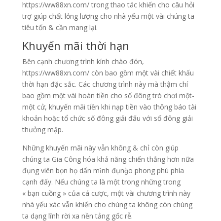
https://ww88xn.com/ trong thao tác khiến cho câu hỏi
trợ giúp chất lỏng lượng cho nhà yếu một vài chúng ta
tiêu tốn & cần mang lại.
Khuyến mãi thời hạn
Bên cạnh chương trình kính chào đón,
https://ww88xn.com/ còn bao gồm một vài chiết khấu
thời hạn đặc sắc. Các chương trình này mà thậm chí
bao gồm một vài hoàn tiền cho số đông trò chơi một-
một cử, khuyến mãi tiền khi nạp tiền vào thông báo tài
khoản hoặc tổ chức số đông giải đấu với số đông giải
thưởng mập.
Những khuyến mãi này vẫn không & chỉ còn giúp
chúng ta Gia Công hóa khả năng chiến thắng hơn nữa
đụng viên bọn họ dấn mình đụng̀o phong phú phía
cạnh đấy. Nếu chúng ta là một trong những trong
« bạn cuồng » của cá cược, một vài chương trình này
nhà yếu xác vẫn khiến cho chúng ta không còn chúng
ta dạng lĩnh rời xa nền tảng gốc rễ.