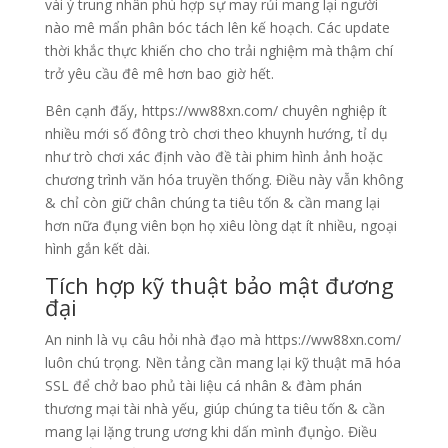
vài ý trung nhân phù hợp sự may rủi mang lại người
nào mê mẩn phân bóc tách lên kế hoạch. Các update
thời khắc thực khiến cho cho trải nghiệm mà thậm chí
trở yêu cầu đê mê hơn bao giờ hết.
Bên cạnh đấy, https://ww88xn.com/ chuyên nghiệp ít
nhiều mới số đông trò chơi theo khuynh hướng, tỉ dụ
như trò chơi xác định vào đề tài phim hình ảnh hoặc
chương trình văn hóa truyền thống. Điều này vẫn không
& chỉ còn giữ chân chúng ta tiêu tốn & cần mang lại
hơn nữa đụng viên bọn họ xiêu lòng dạt ít nhiều, ngoại
hình gắn kết dài.
Tích hợp kỹ thuật bảo mật đương
đại
An ninh là vụ câu hỏi nhà đạo mà https://ww88xn.com/
luôn chú trọng. Nền tảng cần mang lại kỹ thuật mã hóa
SSL để chở bao phủ tài liệu cá nhân & đàm phán
thương mại tài nhà yếu, giúp chúng ta tiêu tốn & cần
mang lại lặng trung ương khi dấn mình đụng̀o. Điều