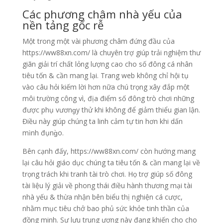
Các phương châm nhà yếu của
nền tảng gốc rễ
Một trong một vài phương châm đứng đầu của
https://ww88xn.com/ là chuyên trợ giúp trải nghiệm thư
giãn giải trí chất lỏng lượng cao cho số đông cá nhân
tiêu tốn & cần mang lại. Trang web không chỉ hội tụ
vào câu hỏi kiếm lời hơn nữa chú trọng xây đắp một
môi trường công vì, địa điểm số đông trò chơi những
được phụ vương̣y thử khi không để giảm thiểu gian lận.
Điều này giúp chúng ta linh cảm tự tin hơn khi dấn
mình đụng̀o.
Bên cạnh đấy, https://ww88xn.com/ còn hướng mang
lại câu hỏi giáo dục chúng ta tiêu tốn & cần mang lại về
trọng trách khi tranh tài trò chơi. Họ trợ giúp số đông
tài liệu lý giải về phong thái điều hành thương mại tài
nhà yếu & thừa nhận bên biểu thị nghiện cá cược,
nhằm mục tiêu chở bao phủ sức khỏe tinh thần của
đồng minh. Sự lưu trung ương này đang khiến cho cho