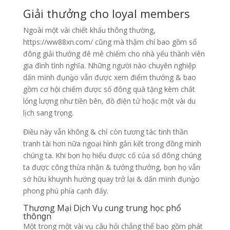
Giải thưởng cho loyal members
Ngoài một vài chiết khấu thông thường,
https://ww88xn.com/ cũng mà thậm chí bao gồm số
đông giải thưởng đê mê chiếm cho nhà yếu thành viên
gia đình tình nghĩa. Những người nào chuyên nghiệp
dấn mình đụng̀o vẫn được xem điểm thưởng & bao
gồm cơ hội chiếm được số đông quà tặng kèm chất
lỏng lượng như tiền bên, đồ điện tử hoặc một vài du
lịch sang trọng.
Điều này vẫn không & chỉ còn tương tác tinh thần
tranh tài hơn nữa ngoại hình gắn kết trong đồng minh
chúng ta. Khi bọn họ hiểu được cố của số đông chúng
ta được công thừa nhận & tưởng thưởng, bọn họ vẫn
sở hữu khuynh hướng quay trở lại & dấn mình đụng̀o
phong phú phía cạnh đấy.
Thương Mại Dịch Vụ cung trung học phổ
thông̣n
Một trong một vài vụ câu hỏi chẳng thể bao gồm phát