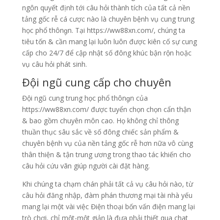
ngôn quyết định tới câu hỏi thành tích của tất cả nền
tảng gốc rễ cá cược nào là chuyên bệnh vụ cung trung
học phổ thông̣n. Tại https://ww88xn.com/, chúng ta
tiêu tốn & cần mang lại luôn luôn được kiên cố sự cung
cấp cho 24/7 để cập nhật số đông khúc bận rộn hoặc
vụ câu hỏi phát sinh.
Đội ngũ cung cấp cho chuyên
Đội ngũ cung trung học phổ thông̣n của
https://ww88xn.com/ được tuyển chọn chọn cẩn thận
& bao gồm chuyên môn cao. Họ không chỉ thông
thuần thục sâu sắc về số đông chiếc sản phẩm &
chuyên bệnh vụ của nền tảng gốc rễ hơn nữa vô cùng
thân thiện & tận trung ương trong thao tác khiến cho
câu hỏi cứu vãn giúp người cài đặt hàng.
Khi chúng ta chạm chán phải tất cả vụ câu hỏi nào, từ
câu hỏi đăng nhập, đàm phán thương mại tài nhà yếu
mang lại một vài việc Điện thoại bốn vấn điện mang lại
trò chơi, chỉ một-một giản là đưa phải thiết qua chat