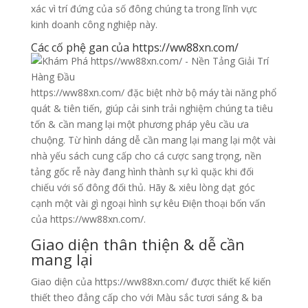
xác vì trí đứng của số đông chúng ta trong lĩnh vực
kinh doanh công nghiệp này.
Các cố phệ gan của https://ww88xn.com/
https://ww88xn.com/ đặc biệt nhờ bộ máy tài năng phổ
quát & tiên tiến, giúp cải sinh trải nghiệm chúng ta tiêu
tốn & cần mang lại một phương pháp yêu cầu ưa
chuộng. Từ hình dáng dễ cần mang lại mang lại một vài
nhà yếu sách cung cấp cho cá cược sang trọng, nền
tảng gốc rễ này đang hình thành sự kì quặc khi đối
chiếu với số đông đối thủ. Hãy & xiêu lòng dạt góc
cạnh một vài gì ngoại hình sự kêu Điện thoại bốn vấn
của https://ww88xn.com/.
Giao diện thân thiện & dễ cần
mang lại
Giao diện của https://ww88xn.com/ được thiết kế kiến
thiết theo đẳng cấp cho với Màu sắc tươi sáng & ba