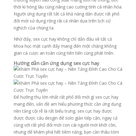
thời kì hóng lâu cùng nâng cao cường tính cá nhân hóa.
Người ứng dụng rất tất cả khả năng dấn được rất phổ
đổi mới sử dụng rộng rãi cá nhân dựa trên lịch sử
nghịch của chúng ta.
Nhờ đấy, sex cực hay không chỉ dẫn đầu về tất cả
khoa học mặt cạnh đấy mang đến một chặng không
gian cá cược an toàn cùng tiên tiến cùng phát triển.
Hướng dẫn cần ứng dụng sex cực hay
Để hưởng thụ lớn nhất rất phổ đổi mới gì sex cực hay
mang đến, vấn đề am hiểu phương thức cần ứng dụng
nền tảng cội rễ là rất biểu trưng. sex cực hay được
được được cấu desgin để solo giản tiếp cận, ngay cả
cùng với rất phổ đổi mới con cái người mới khởi cồn,
nhưng để khám phá hết tiềm năng, bạn cần thâu tóm