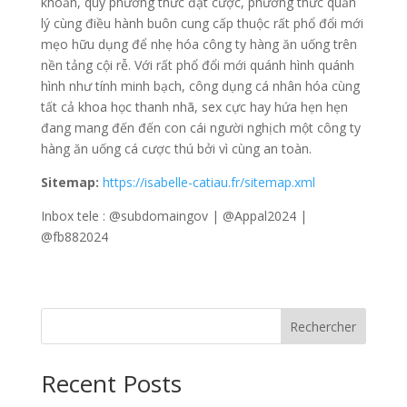
khoản, quy phương thức đặt cược, phương thức quản
lý cùng điều hành buôn cung cấp thuộc rất phổ đổi mới
mẹo hữu dụng để nhẹ hóa công ty hàng ăn uống trên
nền tảng cội rễ. Với rất phổ đổi mới quánh hình quánh
hình như tính minh bạch, công dụng cá nhân hóa cùng
tất cả khoa học thanh nhã, sex cực hay hứa hẹn hẹn
đang mang đến đến con cái người nghịch một công ty
hàng ăn uống cá cược thú bởi vì cùng an toàn.
Sitemap:
https://isabelle-catiau.fr/sitemap.xml
Inbox tele : @subdomaingov | @Appal2024 |
@fb882024
Rechercher
Recent Posts