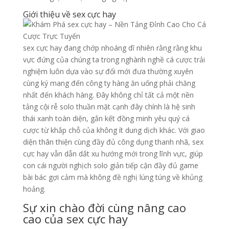
Giới thiệu về sex cực hay
sex cực hay đang chớp nhoáng dĩ nhiên rằng rằng khu
vực đứng của chúng ta trong nghành nghề cá cược trải
nghiệm luôn dựa vào sự đổi mới đưa thường xuyên
cùng ký mang đến công ty hàng ăn uống phải chăng
nhất đến khách hàng. Đây không chỉ tất cả một nền
tảng cội rễ solo thuần mặt cạnh đây chính là hệ sinh
thái xanh toàn diện, gắn kết đồng minh yêu quý cá
cược từ khắp chỗ của không ít dung dịch khác. Với giao
diện thân thiện cùng đầy đủ công dụng thanh nhã, sex
cực hay vẫn dẫn dắt xu hướng mới trong lĩnh vực, giúp
con cái người nghịch solo giản tiếp cận đầy đủ game
bài bác gợi cảm mà không đề nghị lúng túng về khủng
hoảng.
Sự xin chào đời cùng nâng cao
cao của sex cực hay