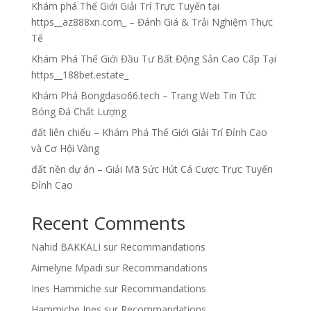
Khám phá Thế Giới Giải Trí Trực Tuyến tại
https__az888xn.com_ – Đánh Giá & Trải Nghiệm Thực
Tế
Khám Phá Thế Giới Đầu Tư Bất Động Sản Cao Cấp Tại
https__188bet.estate_
Khám Phá Bongdaso66.tech – Trang Web Tin Tức
Bóng Đá Chất Lượng
đất liên chiểu – Khám Phá Thế Giới Giải Trí Đỉnh Cao
và Cơ Hội Vàng
đất nền dự án – Giải Mã Sức Hút Cá Cược Trực Tuyến
Đỉnh Cao
Recent Comments
Nahid BAKKALI
sur
Recommandations
Aimelyne Mpadi
sur
Recommandations
Ines Hammiche
sur
Recommandations
Hammiche Ines
sur
Recommandations