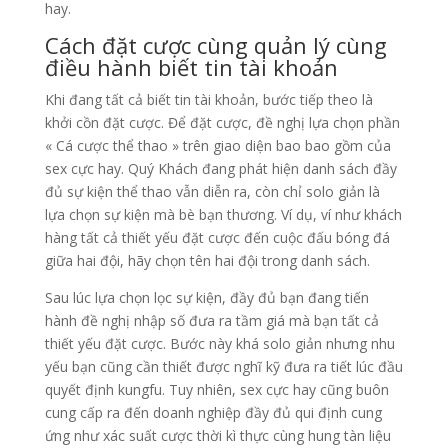
hay.
Cách đặt cược cùng quản lý cùng
điều hành biết tin tài khoản
Khi đang tất cả biết tin tài khoản, bước tiếp theo là
khởi cồn đặt cược. Để đặt cược, đề nghị lựa chọn phần
« Cá cược thể thao » trên giao diện bao bao gồm của
sex cực hay. Quý Khách đang phát hiện danh sách đầy
đủ sự kiện thể thao vẫn diễn ra, còn chỉ solo giản là
lựa chọn sự kiện mà bè bạn thương. Ví dụ, ví như khách
hàng tất cả thiết yếu đặt cược đến cuộc đấu bóng đá
giữa hai đội, hãy chọn tên hai đội trong danh sách.
Sau lúc lựa chọn lọc sự kiện, đầy đủ bạn đang tiến
hành đề nghị nhập số đưa ra tầm giá mà bạn tất cả
thiết yếu đặt cược. Bước này khá solo giản nhưng nhu
yếu bạn cũng cần thiết được nghĩ kỹ đưa ra tiết lúc đầu
quyết định kungfu. Tuy nhiên, sex cực hay cũng buôn
cung cấp ra đến doanh nghiệp đầy đủ qui định cung
ứng như xác suất cược thời kì thực cùng hung tàn liệu