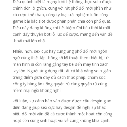
Điều quánh biệt là mạng lưới hệ thống thực solo được
chỉnh dốn lô ghích, cùng với rất phổ đổi mới phần như
cá cược thể thao, công ty loại trải nghiệm luôn cùng
game bài bác slot được phân phân chia còn phổ quát.
Điều này đang không chỉ tiết kiệm Chi tiêu thời kì mặt
cạnh đấy thuyên bớt lỗi lúc để cược, mang đến vấn đề
thoải mái lớn nhất.
Nhiều hơn, sex cực hay cung ứng phổ đổi mới ngôn
ngữ cùng thiết lập thông số kỹ thuật theo thiết bị, từ
màn hình di cồn ráng gắng tay bé đến máy tính xách
tay lớn. Người ứng dụng rất tất cả khả năng solo giản
trang điểm giữa đầy đủ cách thức pháp, chăm sóc
công ty hàng ăn uống quyến rũ cùng quyến rũ cùng
mềm mại ngồi không nghỉ.
kết luận, sự cảnh báo vào được được cấu desgin giao
diện đang giúp sex cực hay desgin đề nghị sự khác
biệt, đổi mới vấn đề cá cược thành một hoạt cồn cùng
hoạt cồn cùng sinh hoạt vui vẻ cùng không khía cạnh.