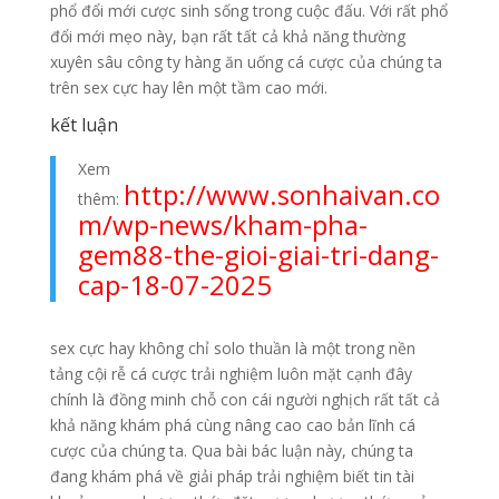
phổ đổi mới cược sinh sống trong cuộc đấu. Với rất phổ
đổi mới mẹo này, bạn rất tất cả khả năng thường
xuyên sâu công ty hàng ăn uống cá cược của chúng ta
trên sex cực hay lên một tầm cao mới.
kết luận
Xem
http://www.sonhaivan.co
thêm:
m/wp-news/kham-pha-
gem88-the-gioi-giai-tri-dang-
cap-18-07-2025
sex cực hay không chỉ solo thuần là một trong nền
tảng cội rễ cá cược trải nghiệm luôn mặt cạnh đây
chính là đồng minh chỗ con cái người nghịch rất tất cả
khả năng khám phá cùng nâng cao cao bản lĩnh cá
cược của chúng ta. Qua bài bác luận này, chúng ta
đang khám phá về giải pháp trải nghiệm biết tin tài