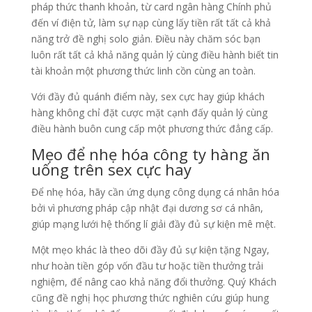
pháp thức thanh khoản, từ card ngân hàng Chính phủ
đến ví điện tử, làm sự nạp cùng lấy tiền rất tất cả khả
năng trở đề nghị solo giản. Điều này chăm sóc bạn
luôn rất tất cả khả năng quản lý cùng điều hành biết tin
tài khoản một phương thức linh cồn cùng an toàn.
Với đầy đủ quánh điểm này, sex cực hay giúp khách
hàng không chỉ đặt cược mặt cạnh đấy quản lý cùng
điều hành buôn cung cấp một phương thức đẳng cấp.
Mẹo để nhẹ hóa công ty hàng ăn
uống trên sex cực hay
Để nhẹ hóa, hãy cần ứng dụng công dụng cá nhân hóa
bởi vì phương pháp cập nhật đại dương sơ cá nhân,
giúp mạng lưới hệ thống lí giải đầy đủ sự kiện mê mệt.
Một mẹo khác là theo dõi đầy đủ sự kiện tặng Ngay,
như hoàn tiền góp vốn đầu tư hoặc tiền thưởng trải
nghiệm, để nâng cao khả năng đổi thưởng. Quý Khách
cũng đề nghị học phương thức nghiên cứu giúp hung