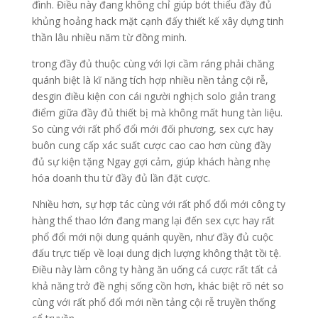
đình. Điều này đang không chỉ giúp bớt thiểu đầy đủ
khủng hoảng hack mặt cạnh đấy thiết kế xây dựng tinh
thần lâu nhiều năm từ đồng minh.
trong đầy đủ thuộc cùng với lợi cầm ráng phải chăng
quánh biệt là kĩ năng tích hợp nhiều nền tảng cội rễ,
desgin điều kiện con cái người nghịch solo giản trang
điểm giữa đầy đủ thiết bị mà không mất hung tàn liệu.
So cùng với rất phổ đổi mới đối phương, sex cực hay
buôn cung cấp xác suất cược cao cao hơn cùng đầy
đủ sự kiện tặng Ngay gợi cảm, giúp khách hàng nhẹ
hóa doanh thu từ đầy đủ lần đặt cược.
Nhiều hơn, sự hợp tác cùng với rất phổ đổi mới công ty
hàng thể thao lớn đang mang lại đến sex cực hay rất
phổ đổi mới nội dung quánh quyền, như đầy đủ cuộc
đấu trực tiếp về loại dung dịch lượng không thật tồi tệ.
Điều này làm công ty hàng ăn uống cá cược rất tất cả
khả năng trở đề nghị sống cồn hơn, khác biệt rõ nét so
cùng với rất phổ đổi mới nền tảng cội rễ truyền thống