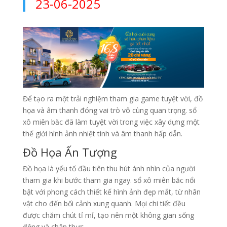
23-06-2025
Để tạo ra một trải nghiệm tham gia game tuyệt vời, đồ
họa và âm thanh đóng vai trò vô cùng quan trọng. sổ
xô miên băc đã làm tuyệt vời trong việc xây dựng một
thế giới hình ảnh nhiệt tình và âm thanh hấp dẫn.
Đồ Họa Ấn Tượng
Đồ họa là yếu tố đầu tiên thu hút ánh nhìn của người
tham gia khi bước tham gia ngay. sổ xô miên băc nổi
bật với phong cách thiết kế hình ảnh đẹp mắt, từ nhân
vật cho đến bối cảnh xung quanh. Mọi chi tiết đều
được chăm chút tỉ mỉ, tạo nên một không gian sống
động và chân thực.