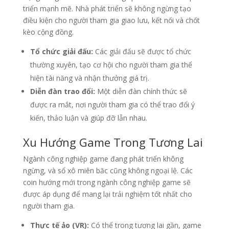
triển mạnh mẽ. Nhà phát triển sẽ không ngừng tạo
điều kiện cho người tham gia giao lưu, kết nối và chốt
kèo cộng đồng.
Tổ chức giải đấu:
Các giải đấu sẽ được tổ chức
thường xuyên, tạo cơ hội cho người tham gia thể
hiện tài năng và nhận thưởng giá trị.
Diễn đàn trao đổi:
Một diễn đàn chính thức sẽ
được ra mắt, nơi người tham gia có thể trao đổi ý
kiến, thảo luận và giúp đỡ lẫn nhau.
Xu Hướng Game Trong Tương Lai
Ngành công nghiệp game đang phát triển không
ngừng, và sổ xô miên băc cũng không ngoại lệ. Các
coin hướng mới trong ngành công nghiệp game sẽ
được áp dụng để mang lại trải nghiệm tốt nhất cho
người tham gia.
Thực tế ảo (VR):
Có thể trong tương lai gần, game