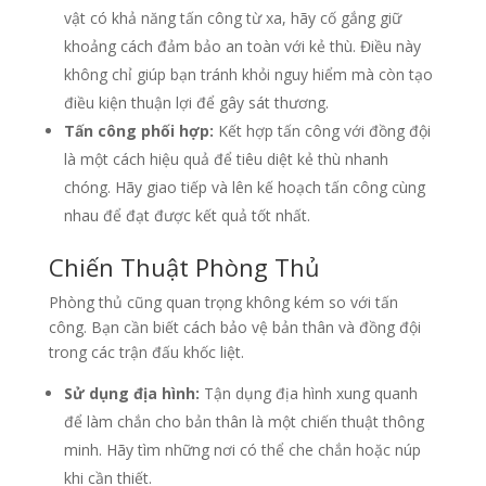
vật có khả năng tấn công từ xa, hãy cố gắng giữ
khoảng cách đảm bảo an toàn với kẻ thù. Điều này
không chỉ giúp bạn tránh khỏi nguy hiểm mà còn tạo
điều kiện thuận lợi để gây sát thương.
Tấn công phối hợp:
Kết hợp tấn công với đồng đội
là một cách hiệu quả để tiêu diệt kẻ thù nhanh
chóng. Hãy giao tiếp và lên kế hoạch tấn công cùng
nhau để đạt được kết quả tốt nhất.
Chiến Thuật Phòng Thủ
Phòng thủ cũng quan trọng không kém so với tấn
công. Bạn cần biết cách bảo vệ bản thân và đồng đội
trong các trận đấu khốc liệt.
Sử dụng địa hình:
Tận dụng địa hình xung quanh
để làm chắn cho bản thân là một chiến thuật thông
minh. Hãy tìm những nơi có thể che chắn hoặc núp
khi cần thiết.