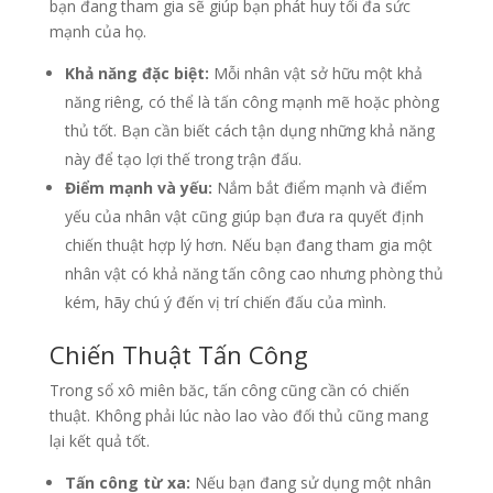
bạn đang tham gia sẽ giúp bạn phát huy tối đa sức
mạnh của họ.
Khả năng đặc biệt:
Mỗi nhân vật sở hữu một khả
năng riêng, có thể là tấn công mạnh mẽ hoặc phòng
thủ tốt. Bạn cần biết cách tận dụng những khả năng
này để tạo lợi thế trong trận đấu.
Điểm mạnh và yếu:
Nắm bắt điểm mạnh và điểm
yếu của nhân vật cũng giúp bạn đưa ra quyết định
chiến thuật hợp lý hơn. Nếu bạn đang tham gia một
nhân vật có khả năng tấn công cao nhưng phòng thủ
kém, hãy chú ý đến vị trí chiến đấu của mình.
Chiến Thuật Tấn Công
Trong sổ xô miên băc, tấn công cũng cần có chiến
thuật. Không phải lúc nào lao vào đối thủ cũng mang
lại kết quả tốt.
Tấn công từ xa:
Nếu bạn đang sử dụng một nhân