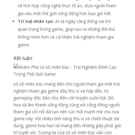
sẽ tích hợp công nghệ thực tế ảo, đưa người tham
gia vào một thế giới sống động hơn bao giờ hết.
Trí tuệ nhân tạo:
AI sẽ ngày càng đóng vai trò
quan trọng trong game, giúp tạo ra những đối thủ
thông minh hơn và cải thiện trải nghiệm tham gia
game.
Kết luận
sổ xô miên băc mang đến cho người tham gia một trải
nghiệm tham gia game đầy thú vị và hấp dẫn, từ
gameplay độc đáo cho đến cốt truyện cuốn hút. Đồ
họa và âm thanh sống động cùng với cộng đồng người
tham gia sôi nổi đã tạo nên sức hút mạnh mẽ cho tựa
game này. Với nhiều tính năng thú vị và chiến thuật đa
dạng, game hứa hẹn sẽ mang đến những giây phút giải
trí tuyệt vời. Tương lai của sổ xô miên băc vẫn còn