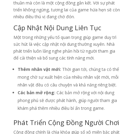
thuần mà còn là một cộng đồng gắn kết. Với sự phát
triển không ngừng, tương lai của game hứa hẹn sẽ còn
nhiều điều thú vị đang chờ đón.
Cập Nhật Nội Dung Liên Tục
Một trong những yếu tố quan trọng giúp game duy trì
sức hút là việc cập nhật nội dung thường xuyên. Nhà
phát triển luôn lắng nghe phản hồi từ người tham gia
để cải thiện và bổ sung các tính năng mới.
Thêm nhân vật mới:
Thời gian tới, chúng ta có thể
mong chờ sự xuất hiện của nhiều nhân vật mới, mỗi
nhân vật đều có câu chuyện và khả năng riêng biệt.
Các bản mở rộng:
Các bản mở rộng với nội dung
phong phú sẽ được phát hành, giúp người tham gia
khám phá thêm nhiều điều bí ẩn trong game.
Phát Triển Cộng Đồng Người Chơi
Cộng đồng chính là chìa khóa giúp sổ xô miên băc phát