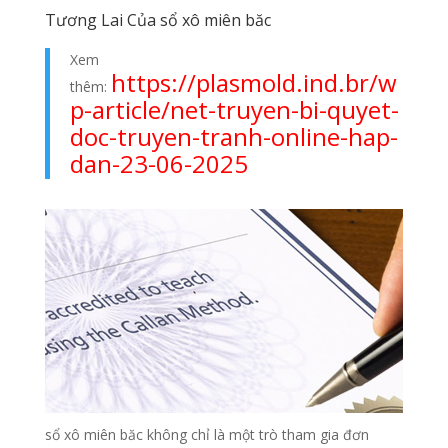
Tương Lai Của sổ xô miên băc
Xem
https://plasmold.ind.br/w
thêm:
p-article/net-truyen-bi-quyet-
doc-truyen-tranh-online-hap-
dan-23-06-2025
sổ xô miên băc không chỉ là một trò tham gia đơn