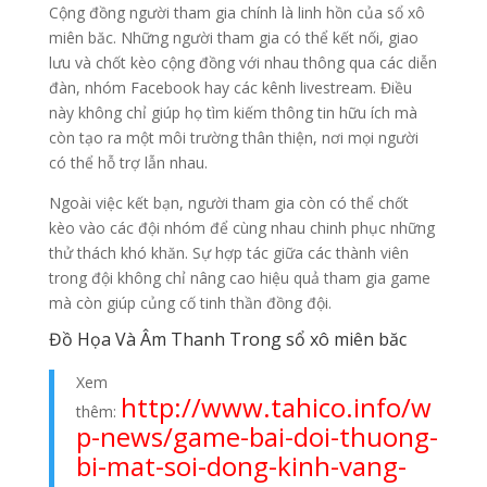
Cộng đồng người tham gia chính là linh hồn của sổ xô
miên băc. Những người tham gia có thể kết nối, giao
lưu và chốt kèo cộng đồng với nhau thông qua các diễn
đàn, nhóm Facebook hay các kênh livestream. Điều
này không chỉ giúp họ tìm kiếm thông tin hữu ích mà
còn tạo ra một môi trường thân thiện, nơi mọi người
có thể hỗ trợ lẫn nhau.
Ngoài việc kết bạn, người tham gia còn có thể chốt
kèo vào các đội nhóm để cùng nhau chinh phục những
thử thách khó khăn. Sự hợp tác giữa các thành viên
trong đội không chỉ nâng cao hiệu quả tham gia game
mà còn giúp củng cố tinh thần đồng đội.
Đồ Họa Và Âm Thanh Trong sổ xô miên băc
Xem
http://www.tahico.info/w
thêm:
p-news/game-bai-doi-thuong-
bi-mat-soi-dong-kinh-vang-