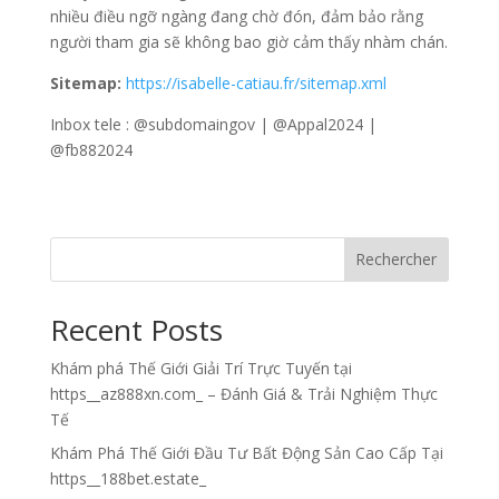
nhiều điều ngỡ ngàng đang chờ đón, đảm bảo rằng
người tham gia sẽ không bao giờ cảm thấy nhàm chán.
Sitemap:
https://isabelle-catiau.fr/sitemap.xml
Inbox tele : @subdomaingov | @Appal2024 |
@fb882024
Rechercher
Recent Posts
Khám phá Thế Giới Giải Trí Trực Tuyến tại
https__az888xn.com_ – Đánh Giá & Trải Nghiệm Thực
Tế
Khám Phá Thế Giới Đầu Tư Bất Động Sản Cao Cấp Tại
https__188bet.estate_