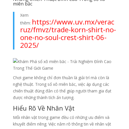
miên băc
Xem
https://www.uv.mx/verac
thêm:
ruz/fmvz/trade-korn-shirt-no-
one-no-soul-crest-shirt-06-
2025/
Chơi game không chỉ đơn thuần là giải trí mà còn là
nghệ thuật. Trong sổ xô miên băc, việc áp dụng các
chiến thuật đúng đắn có thể giúp người tham gia đạt
được những thành tích ấn tượng.
Hiểu Rõ Về Nhân Vật
Mỗi nhân vật trong game đều có những ưu điểm và
khuyết điểm riêng. Việc nắm rõ thông tin về nhân vật