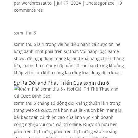
par
wordpressauto
|
Juil 17, 2024
|
Uncategorized
|
0
commentaires
sxmn thu 6
sxmn thu 6 là 1 trong vài hệ điều hành cá cược online
lừng danh nhất phía trên sự thật. Với hàng loạt game
show, đề nghị dùng mang lại and khả năng chiến thắng
lớn, sxmn thu 6 đang hấp dẫn số các bạn trong khoảng
khắp vị trí của khôn cùng lan rộng loại dung dịch khác.
Sự Ra Đời and Phát Triển Của sxmn thu 6
sxmn thu 6 chẳng số đông đối kháng thuần là 1 trong
trang web cá cược, mà hơn nữa là khuôn bên mang lại
bài bác toán cải thiện cao của lĩnh vực kinh doanh
công nghiệp vui chơi giải trí online. Được sở hữu bên
phía trên thị trường phía trên thị trường vào khoảng