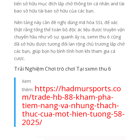
tiến sở hữu mục đích lấp chở thông tin cá nhân and tài
bao sở hữu tài bao sở hữu của các bạn.
Nền tảng này cần đề nghị dùng mã hóa SSL để xác
thật rằng tổng thể toàn bộ độc ác liệu được truyền vận
chuyển hầu như vô sự. quanh ấy ra, sxmn thu 6 cũng
đã sở hữu được tương đối lan rộng chủ trương lấp chở
các bạn, giúp bọn họ bình tĩnh hơn khi tham gia cá
cược.
Trải Nghiệm Chơi trò chơi Tại sxmn thu 6
Xem
https://hadmursports.co
thêm:
m/trade-hb-88-kham-pha-
tiem-nang-va-nhung-thach-
thuc-cua-mot-hien-tuong-58-
2025/