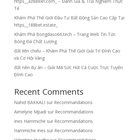
https__az888xn.com_ – Đánh Giá & Trải Nghiệm Thực
Tế
Khám Phá Thế Giới Đầu Tư Bất Động Sản Cao Cấp Tại
https__188bet.estate_
Khám Phá Bongdaso66.tech – Trang Web Tin Tức
Bóng Đá Chất Lượng
đất liên chiểu – Khám Phá Thế Giới Giải Trí Đỉnh Cao
và Cơ Hội Vàng
đất nền dự án – Giải Mã Sức Hút Cá Cược Trực Tuyến
Đỉnh Cao
Recent Comments
Nahid BAKKALI
sur
Recommandations
Aimelyne Mpadi
sur
Recommandations
Ines Hammiche
sur
Recommandations
Hammiche Ines
sur
Recommandations
Valentine Huyghe
sur
Recommandations