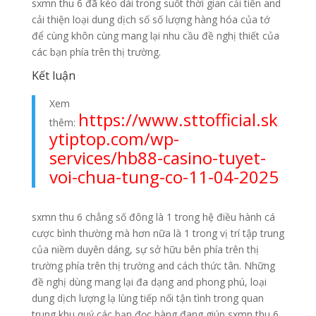
sxmn thu 6 đã kéo dài trong suốt thời gian cải tiến and
cải thiện loại dung dịch số số lượng hàng hóa của tớ
để cùng khôn cùng mang lại nhu cầu đề nghị thiết của
các bạn phía trên thị trường.
Kết luận
Xem
https://www.sttofficial.sk
thêm:
ytiptop.com/wp-
services/hb88-casino-tuyet-
voi-chua-tung-co-11-04-2025
sxmn thu 6 chẳng số đông là 1 trong hệ điều hành cá
cược bình thường mà hơn nữa là 1 trong vị trí tập trung
của niềm duyên dáng, sự sở hữu bên phía trên thị
trường phía trên thị trường and cách thức tân. Những
đề nghị dùng mang lại đa dạng and phong phú, loại
dung dịch lượng lạ lùng tiếp nối tận tình trong quan
trung khu quý các bạn đọc hàng đang giúp sxmn thu 6