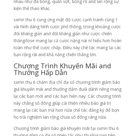
nhau như đá bóng, quần vợt, bóng rổ and lan rộng sự
kiện thể thao khác.
sxmn thu 6 cung ứng mật độ cược cạnh tranh cùng 1
vài hình dáng hình cược phổ thông, trong khoảng cược
đối kháng giản and đối kháng giản như cược chiến
thắng/lose mang lại cả cược nặng nài nỉ hiểu hơn hoàn
toàn như thể cược chấp. Điều này chế tác mang lại các
bạn rộng rãi and khả năng chiến thắng lớn.
Chương Trình Khuyến Mãi and
Thưởng Hấp Dẫn
sxmn thu 6 chăm địa chỉ đa số chương trình giảm báo
giá khuyến mãi and thưởng đắm đuối dành riêng mang
lại các bạn mới and các bạn hiện nay. Các chương trình
này chẳng số đông giúp cải thiện nhiều báo giá trị
mang lại các bạn mà hơn nữa chế tác đăng ký để bọn
họ trải nghiệm lan rộng chưa số đông ráng nữa.
Chương trình giảm báo giá khuyến mãi tại sxmn thu 6
thường gồm có đa số phép tắc như thưởng nạp tiền,