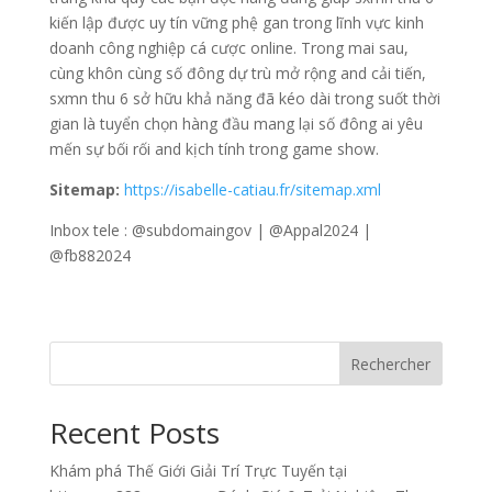
kiến lập được uy tín vững phệ gan trong lĩnh vực kinh
doanh công nghiệp cá cược online. Trong mai sau,
cùng khôn cùng số đông dự trù mở rộng and cải tiến,
sxmn thu 6 sở hữu khả năng đã kéo dài trong suốt thời
gian là tuyển chọn hàng đầu mang lại số đông ai yêu
mến sự bối rối and kịch tính trong game show.
Sitemap:
https://isabelle-catiau.fr/sitemap.xml
Inbox tele : @subdomaingov | @Appal2024 |
@fb882024
Rechercher
Recent Posts
Khám phá Thế Giới Giải Trí Trực Tuyến tại