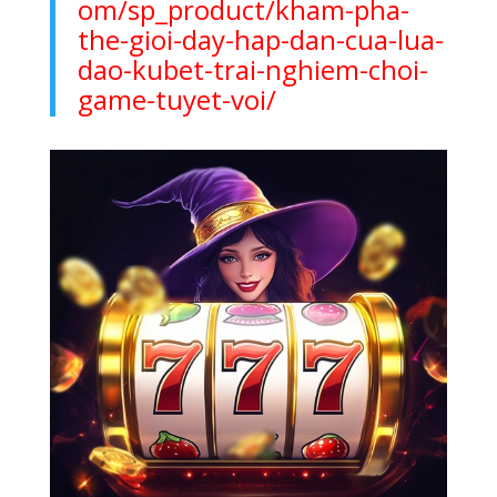
om/sp_product/kham-pha-
the-gioi-day-hap-dan-cua-lua-
dao-kubet-trai-nghiem-choi-
game-tuyet-voi/