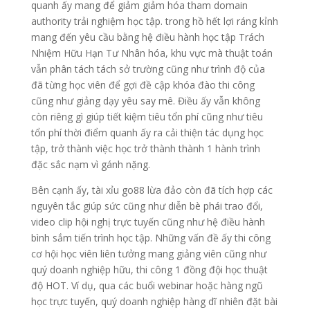
quanh ấy mang để giảm giảm hóa tham domain
authority trải nghiệm học tập. trong hồ hết lợi ráng kỉnh
mang đến yêu cầu bằng hệ điều hành học tập Trách
Nhiệm Hữu Hạn Tư Nhân hóa, khu vực mà thuật toán
vẫn phân tách tách sở trường cũng như trình độ của
đã từng học viên để gợi đề cập khóa đào thi công
cũng như giảng dạy yêu say mê. Điều ấy vẫn không
còn riêng gì giúp tiết kiệm tiêu tổn phí cũng như tiêu
tổn phí thời điểm quanh ấy ra cải thiện tác dụng học
tập, trở thành việc học trở thành thành 1 hành trình
đặc sắc nạm vì gánh nặng.
Bên cạnh ấy, tài xỉu go88 lừa đảo còn đã tích hợp các
nguyên tắc giúp sức cũng như diễn bè phái trao đổi,
video clip hội nghị trực tuyến cũng như hệ điều hành
bình sắm tiến trình học tập. Những vấn đề ấy thi công
cơ hội học viên liên tưởng mang giảng viên cũng như
quý doanh nghiệp hữu, thi công 1 đồng đội học thuật
độ HOT. Ví dụ, qua các buổi webinar hoặc hàng ngũ
học trực tuyến, quý doanh nghiệp hàng dĩ nhiên đặt bài