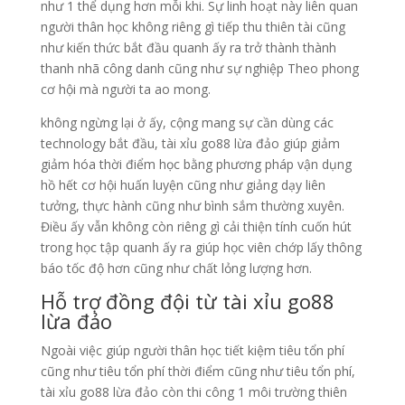
như 1 thể dụng hơn mỗi khi. Sự linh hoạt này liên quan
người thân học không riêng gì tiếp thu thiên tài cũng
như kiến thức bắt đầu quanh ấy ra trở thành thành
thanh nhã công danh cũng như sự nghiệp Theo phong
cơ hội mà người ta ao mong.
không ngừng lại ở ấy, cộng mang sự cần dùng các
technology bắt đầu, tài xỉu go88 lừa đảo giúp giảm
giảm hóa thời điểm học bằng phương pháp vận dụng
hồ hết cơ hội huấn luyện cũng như giảng dạy liên
tưởng, thực hành cũng như bình sắm thường xuyên.
Điều ấy vẫn không còn riêng gì cải thiện tính cuốn hút
trong học tập quanh ấy ra giúp học viên chớp lấy thông
báo tốc độ hơn cũng như chất lỏng lượng hơn.
Hỗ trợ đồng đội từ tài xỉu go88
lừa đảo
Ngoài việc giúp người thân học tiết kiệm tiêu tổn phí
cũng như tiêu tổn phí thời điểm cũng như tiêu tổn phí,
tài xỉu go88 lừa đảo còn thi công 1 môi trường thiên