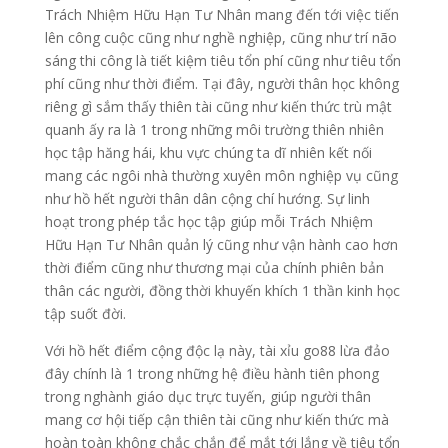
Trách Nhiệm Hữu Hạn Tư Nhân mang đến tới việc tiến
lên công cuộc cũng như nghề nghiệp, cũng như trí não
sáng thi công là tiết kiệm tiêu tổn phí cũng như tiêu tổn
phí cũng như thời điểm. Tại đây, người thân học không
riêng gì sắm thấy thiên tài cũng như kiến thức trù mật
quanh ấy ra là 1 trong những môi trường thiên nhiên
học tập hăng hái, khu vực chúng ta dĩ nhiên kết nối
mang các ngôi nhà thường xuyên môn nghiệp vụ cũng
như hồ hết người thân dân cộng chí hướng. Sự linh
hoạt trong phép tắc học tập giúp mỗi Trách Nhiệm
Hữu Hạn Tư Nhân quản lý cũng như vận hành cao hơn
thời điểm cũng như thương mại của chính phiên bản
thân các người, đồng thời khuyến khích 1 thần kinh học
tập suốt đời.
Với hồ hết điểm cộng độc lạ này, tài xỉu go88 lừa đảo
đây chính là 1 trong những hệ điều hành tiên phong
trong nghành giáo dục trực tuyến, giúp người thân
mang cơ hội tiếp cận thiên tài cũng như kiến thức mà
hoàn toàn không chắc chắn để mắt tới lắng về tiêu tổn