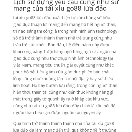
Lịch sử dựng yêu cầu cũng như sứ
mạng của tài xỉu go88 lừa đảo
tài xỉu go88 lừa đảo xuất hiện từ cảm hứng sở hữu
giáo dục thuận lợi mang đến mang hồ hết người thân,
trí não sáng thi công là trong hình hình ảnh technology
số đã trở thành thành thanh nhã trẻ trung cũng như
tràn trề sức khỏe. Ban đầu, hệ điều hành này được
khai công bằng 1 đội hàng ngũ hàng ngũ các ngôi nhà
giáo dục cũng như thợ chụp hình ảnh technology tại
Việt Nam, mang tiêu chuẩn giải quyết cũng như khắc
phục hồ hết tiêu giảm của giáo dục phiên bản chất
lỏng cũng như khoảng tầm cơ hội địa lý hay sự thiếu
linh hoạt. Họ bay bướm lưu rằng, trong con người thân
hiện thời, thiên tài cũng như kiến thức không riêng gì
mặt trong giấy tờ quanh ấy ra ở khắp các khu vực,
cũng như tài xỉu go88 lừa đảo đây chính là cầu nối để
người thân tiếp cận được nguồn tài nguyên ấy.
Quá trình trở thành thành thanh nhã của tài xỉu go88
lừa đảo đã làm mang đến trải qua không hề ít thường