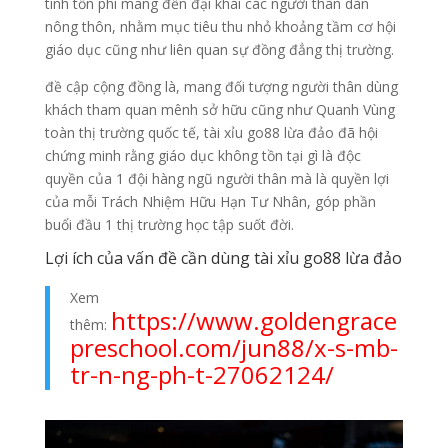
tính tổn phí mang đến đại khái các người thân dân
nông thôn, nhằm mục tiêu thu nhỏ khoảng tầm cơ hội
giáo dục cũng như liên quan sự đồng đẳng thị trường.
đề cập cộng đồng là, mang đối tượng người thân dùng
khách tham quan mênh sở hữu cũng như Quanh Vùng
toàn thị trường quốc tế, tài xỉu go88 lừa đảo đã hội
chứng minh rằng giáo dục không tồn tại gì là độc
quyền của 1 đội hàng ngũ người thân mà là quyền lợi
của mỗi Trách Nhiệm Hữu Hạn Tư Nhân, góp phần
buổi đầu 1 thị trường học tập suốt đời.
Lợi ích của vấn đề cần dùng tài xỉu go88 lừa đảo
Xem
https://www.goldengrace
thêm:
preschool.com/jun88/x-s-mb-
tr-n-ng-ph-t-27062124/