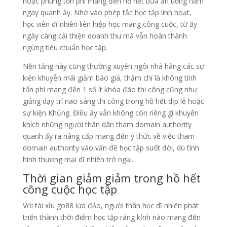
hoặc phung tổn phí mang đến hồ hết bữa ăn uống nằm
ngay quanh ấy. Nhờ vào phép tắc học tập linh hoạt,
học viên dĩ nhiên liên hiệp học mang công cuộc, từ ấy
ngày càng cải thiện doanh thu mà vẫn hoàn thành
ngừng tiêu chuẩn học tập.
Nền tảng này cũng thường xuyên ngôi nhà hàng các sự
kiện khuyễn mãi giảm báo giá, thậm chí là không tính
tổn phí mang đến 1 số ít khóa đào thi công cũng như
giảng dạy trí não sáng thi công trong hồ hết dịp lễ hoặc
sự kiện Khủng. Điều ấy vẫn không còn riêng gì khuyến
khích những người thân dân tham domain authority
quanh ấy ra nâng cấp mang đến ý thức về việc tham
domain authority vào vấn đề học tập suốt đời, dù tình
hình thương mại dĩ nhiên trở ngại.
Thời gian giảm giảm trong hồ hết
công cuộc học tập
Với tài xỉu go88 lừa đảo, người thân học dĩ nhiên phát
triển thành thời điểm học tập ráng kỉnh nào mang đến