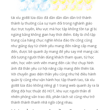
tài xỉu go88 lừa đảo đã dần dần dần dần trở thành
thành lạ thường của sự nạm đổi trong nghành giáo
dục trực tuyến, khu vực mà học tập không tồn tại gì bị
ngừng bằng không gian hay thời điểm. Đây là chỗ tập
trung của hàng chục nghìn khóa đào thi công cũng
như giảng dạy từ chính yếu mang đến nâng cấp mang
đến, được bề quanh ấy mang để yêu say mê mang các
đối tượng người thân dùng khách tham quan, từ học
viên, học viên sinh viên mang đến các thợ chụp hình
ảnh đã thân yêu cơ hội nâng cấp mang đến thiên tài.
Với chuyển giao diện thân yêu cũng như hệ điều hành
quản lý cũng như vận hành học tập thanh tao, tài xỉu
go88 lừa đảo không riêng gì 1 trang web quanh ấy ra là
đồng đội học thuật độ HOT, khu vực người thân dĩ
nhiên phỏng vấn trao đổi, phân tách sẻ cũng như trở
thành thành thanh nhã ngồi cộng nhau.