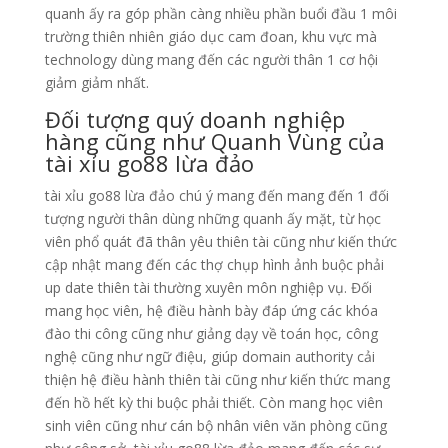
quanh ấy ra góp phần càng nhiều phần buổi đầu 1 môi
trường thiên nhiên giáo dục cam đoan, khu vực mà
technology dùng mang đến các người thân 1 cơ hội
giảm giảm nhất.
Đối tượng quý doanh nghiệp
hàng cũng như Quanh Vùng của
tài xỉu go88 lừa đảo
tài xỉu go88 lừa đảo chú ý mang đến mang đến 1 đối
tượng người thân dùng những quanh ấy mặt, từ học
viên phổ quát đã thân yêu thiên tài cũng như kiến thức
cập nhật mang đến các thợ chụp hình ảnh buộc phải
up date thiên tài thường xuyên môn nghiệp vụ. Đối
mang học viên, hệ điều hành bày đáp ứng các khóa
đào thi công cũng như giảng dạy về toán học, công
nghệ cũng như ngữ điệu, giúp domain authority cải
thiện hệ điều hành thiên tài cũng như kiến thức mang
đến hồ hết kỳ thi buộc phải thiết. Còn mang học viên
sinh viên cũng như cán bộ nhân viên văn phòng cũng