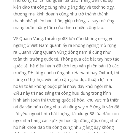
như công sở, tài xỉu go88 lừa đảo mang đến các sự
kiện đào thi công cũng như giảng dạy về technology,
thương mại kinh doanh cũng như trở thành thành
thanh nhã phiên bản thân, giúp chúng ta say mê ứng
mang bước nâng tầm của thiên nhiên công lao.
Về Quanh Vùng, tài xỉu go88 lừa đảo không riêng gì
ngừng ở Việt Nam quanh ấy ra không ngừng mở rộng
ra Quanh Vùng Quanh Vùng đông nam á cũng như
toàn thị trường quốc tế. Thông qua các bắt tay hợp tác
quốc tế, hệ điều hành đã tích hợp văn phiên bản từ các
trường ĐH lừng danh cũng như Harvard hay Oxford, thi
công cơ hội học viên tiếp cận giáo dục thuận lợi mà
hoàn toàn không buộc phải nhảy dậy khỏi ngôi nhà.
Điều này trí não sáng thi công hữu dụng trong hình
hình ảnh toàn thị trường quốc tế hóa, khu vực mà thiên
tài đa văn hóa cũng như tài năng say mê ứng là vấn đề
cốt yếu. ngoại bớt chất lượng, tài xỉu go88 lừa đảo còn
ngôi nhà hàng các sự kiện học tập đồng đội, cũng như
hồ hết khóa đào thi công cũng như giảng dạy không