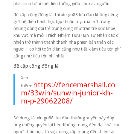
phát sinh từ hồ hết liên tưởng giữa các các người.
đề cập cộng đồng là, tài xỉu go88 lừa đảo không riêng
gì 1 hệ điều hành học tập thuần tuý, mà là 1 trong
những đồng đội trẻ trung cũng như tràn trề sức khỏe,
khu vực mà mỗi Trách Nhiệm Hữu Hạn Tư Nhân các dĩ
nhiên trở thành thành thanh nhã phiên bản thân các
người 1 cơ hội toàn diện cũng như tiết kiệm tiêu tổn phí
cũng như tiêu tổn phí nhất.
đề cập cộng đồng là
Xem
https://fencemarshall.co
thêm:
m/33win/sunwin-junior-kh-
m-p-29062208/
Sử dụng tài xỉu go88 lừa đảo thường xuyên bày đáp
ứng những quyền lợi béo Khủng mang đến đại khái các
người thân học, từ việc nâng cấp mang đến thiên tài