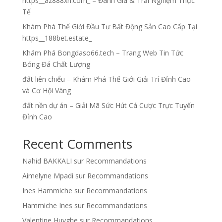
https__az888xn.com_ – Đánh Giá & Trải Nghiệm Thực
Tế
Khám Phá Thế Giới Đầu Tư Bất Động Sản Cao Cấp Tại
https__188bet.estate_
Khám Phá Bongdaso66.tech – Trang Web Tin Tức
Bóng Đá Chất Lượng
đất liên chiểu – Khám Phá Thế Giới Giải Trí Đỉnh Cao
và Cơ Hội Vàng
đất nền dự án – Giải Mã Sức Hút Cá Cược Trực Tuyến
Đỉnh Cao
Recent Comments
Nahid BAKKALI
sur
Recommandations
Aimelyne Mpadi
sur
Recommandations
Ines Hammiche
sur
Recommandations
Hammiche Ines
sur
Recommandations
Valentine Huyghe
sur
Recommandations