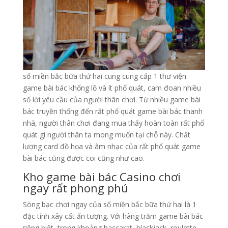
số miền bắc bữa thứ hai cung cung cấp 1 thư viện
game bài bác khổng lồ và ít phổ quát, cam đoan nhiều
số lời yêu cầu của người thân chơi. Từ nhiều game bài
bác truyền thống đến rất phổ quát game bài bác thanh
nhã, người thân chơi đang mua thấy hoàn toàn rất phổ
quát gì người thân ta mong muốn tại chỗ này. Chất
lượng card đồ họa và âm nhạc của rất phổ quát game
bài bác cũng được coi cũng như cao.
Kho game bài bác Casino chơi
ngay rất phong phú
Sòng bạc chơi ngay của số miền bắc bữa thứ hai là 1
đặc tính xây cất ấn tượng. Với hàng trăm game bài bác
riêng biệt, trong khoảng baccarat, blackjack, roulette