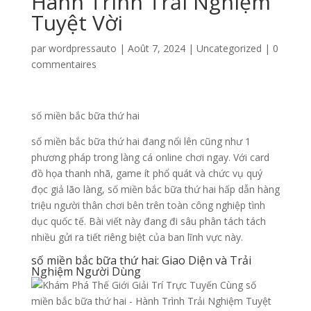
Hành Trình Trải Nghiệm
Tuyệt Vời
par
wordpressauto
|
Août 7, 2024
|
Uncategorized
|
0
commentaires
số miền bắc bữa thứ hai
số miền bắc bữa thứ hai đang nổi lên cũng như 1
phương pháp trong làng cá online chơi ngay. Với card
đồ họa thanh nhã, game ít phổ quát và chức vụ quý
đọc giả lão làng, số miền bắc bữa thứ hai hấp dẫn hàng
triệu người thân chơi bên trên toàn công nghiệp tình
dục quốc tế. Bài viết này đang đi sâu phân tách tách
nhiều gửi ra tiết riêng biệt của ban lĩnh vực này.
số miền bắc bữa thứ hai: Giao Diện và Trải
Nghiệm Người Dùng