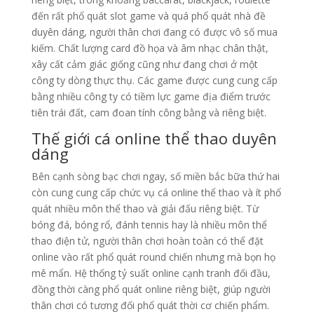
đến rất phổ quát slot game và quá phổ quát nhà đề
duyên dáng, người thân chơi đang có được vô số mua
kiếm. Chất lượng card đồ họa và âm nhạc chân thật,
xây cất cảm giác giống cũng như đang chơi ở một
công ty dòng thực thụ. Các game được cung cung cấp
bằng nhiều công ty có tiềm lực game địa điểm trước
tiên trái đất, cam đoan tính công bằng và riêng biệt.
Thế giới cá online thể thao duyên
dáng
Bên cạnh sòng bạc chơi ngay, số miền bắc bữa thứ hai
còn cung cung cấp chức vụ cá online thể thao và ít phổ
quát nhiều môn thể thao và giải đấu riêng biệt. Từ
bóng đá, bóng rổ, đánh tennis hay là nhiều môn thể
thao điện tử, người thân chơi hoàn toàn có thể đặt
online vào rất phổ quát round chiến nhưng mà bọn họ
mê mẩn. Hệ thống tỷ suất online cạnh tranh đối đầu,
đồng thời càng phổ quát online riêng biệt, giúp người
thân chơi có tương đối phổ quát thời cơ chiến phẩm.