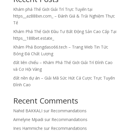
Khám phá Thế Giới Giải Trí Trực Tuyến tại
https__az888xn.com_ – Đánh Giá & Trải Nghiệm Thực
Tế
Khám Phá Thế Giới Đầu Tư Bất Động Sản Cao Cấp Tại
https__188bet.estate_
Khám Phá Bongdaso66.tech – Trang Web Tin Tức
Bóng Đá Chất Lượng
đất liên chiểu – Khám Phá Thế Giới Giải Trí Đỉnh Cao
và Cơ Hội Vàng
đất nền dự án – Giải Mã Sức Hút Cá Cược Trực Tuyến
Đỉnh Cao
Recent Comments
Nahid BAKKALI
sur
Recommandations
Aimelyne Mpadi
sur
Recommandations
Ines Hammiche
sur
Recommandations