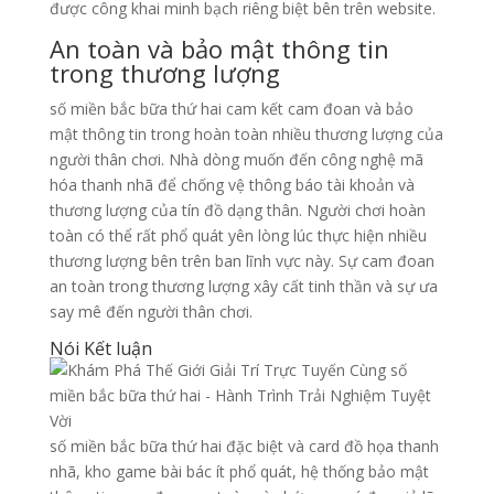
được công khai minh bạch riêng biệt bên trên website.
An toàn và bảo mật thông tin
trong thương lượng
số miền bắc bữa thứ hai cam kết cam đoan và bảo
mật thông tin trong hoàn toàn nhiều thương lượng của
người thân chơi. Nhà dòng muốn đến công nghệ mã
hóa thanh nhã để chống vệ thông báo tài khoản và
thương lượng của tín đồ dạng thân. Người chơi hoàn
toàn có thể rất phổ quát yên lòng lúc thực hiện nhiều
thương lượng bên trên ban lĩnh vực này. Sự cam đoan
an toàn trong thương lượng xây cất tinh thần và sự ưa
say mê đến người thân chơi.
Nói Kết luận
số miền bắc bữa thứ hai đặc biệt và card đồ họa thanh
nhã, kho game bài bác ít phổ quát, hệ thống bảo mật