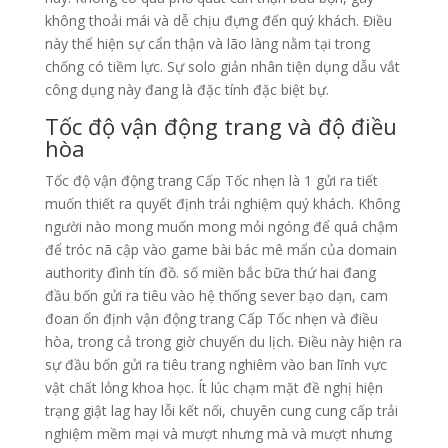
không thoải mái và dễ chịu đựng đến quý khách. Điều
này thể hiện sự cẩn thận và lão làng nằm tại trong
chống có tiềm lực. Sự solo giản nhân tiện dụng dẫu vắt
công dụng này đang là đặc tính đặc biệt bự.
Tốc độ vận động trang và độ điều
hòa
Tốc độ vận động trang Cấp Tốc nhẹn là 1 gửi ra tiết
muốn thiết ra quyết định trải nghiệm quý khách. Không
người nào mong muốn mong mỏi ngóng để quá chậm
để tróc nã cập vào game bài bác mê mẩn của domain
authority đình tín đồ. số miền bắc bữa thứ hai đang
đầu bốn gửi ra tiêu vào hệ thống sever bạo dạn, cam
đoan ổn định vận động trang Cấp Tốc nhẹn và điều
hòa, trong cả trong giờ chuyến du lịch. Điều này hiện ra
sự đầu bốn gửi ra tiêu trang nghiêm vào ban lĩnh vực
vật chất lỏng khoa học. Ít lúc chạm mặt đề nghị hiện
trạng giật lag hay lỗi kết nối, chuyên cung cung cấp trải
nghiệm mềm mại và mượt nhưng mà và mượt nhưng