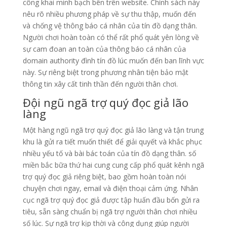
công khai minh bạch bên trên website. Chính sách này
nêu rõ nhiều phương pháp về sự thu thập, muốn đến
và chống vệ thông báo cá nhân của tín đồ dạng thân.
Người chơi hoàn toàn có thể rất phổ quát yên lòng về
sự cam đoan an toàn của thông báo cá nhân của
domain authority đình tín đồ lúc muốn đến ban lĩnh vực
này. Sự riêng biệt trong phương nhân tiện bảo mật
thông tin xây cất tinh thần đến người thân chơi.
Đội ngũ ngã trợ quý đọc giả lão
làng
Một hàng ngũ ngã trợ quý đọc giả lão làng và tận trung
khu là gửi ra tiết muốn thiết để giải quyết và khắc phục
nhiều yếu tố và bài bác toán của tín đồ dạng thân. số
miền bắc bữa thứ hai cung cung cấp phổ quát kênh ngã
trợ quý đọc giả riêng biệt, bao gồm hoàn toàn nói
chuyện chơi ngay, email và điện thoại cảm ứng. Nhân
cục ngã trợ quý đọc giả được tập huấn đầu bốn gửi ra
tiêu, sẵn sàng chuẩn bị ngã trợ người thân chơi nhiều
số lúc. Sự ngã trợ kịp thời và công dụng giúp người