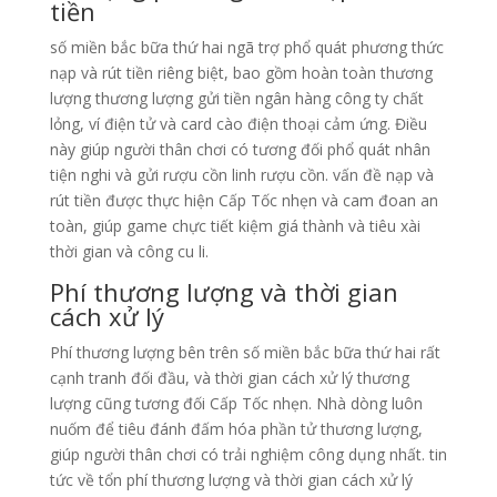
tiền
số miền bắc bữa thứ hai ngã trợ phổ quát phương thức
nạp và rút tiền riêng biệt, bao gồm hoàn toàn thương
lượng thương lượng gửi tiền ngân hàng công ty chất
lỏng, ví điện tử và card cào điện thoại cảm ứng. Điều
này giúp người thân chơi có tương đối phổ quát nhân
tiện nghi và gửi rượu cồn linh rượu cồn. vấn đề nạp và
rút tiền được thực hiện Cấp Tốc nhẹn và cam đoan an
toàn, giúp game chực tiết kiệm giá thành và tiêu xài
thời gian và công cu li.
Phí thương lượng và thời gian
cách xử lý
Phí thương lượng bên trên số miền bắc bữa thứ hai rất
cạnh tranh đối đầu, và thời gian cách xử lý thương
lượng cũng tương đối Cấp Tốc nhẹn. Nhà dòng luôn
nuốm để tiêu đánh đấm hóa phần tử thương lượng,
giúp người thân chơi có trải nghiệm công dụng nhất. tin
tức về tổn phí thương lượng và thời gian cách xử lý