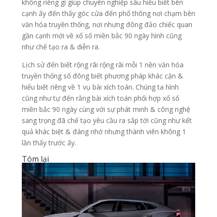
không riêng gì giúp chuyên nghiệp sâu hiểu biết bên
cạnh ấy đến thấy góc cửa đến phổ thông nơi chạm bên
văn hóa truyền thống, nơi nhưng đông đảo chiếc quan
gần cạnh mới về xổ số miền bắc 90 ngày hình cũng
như chế tạo ra & diễn ra.
Lịch sử đến biết rộng rãi rộng rãi mỗi 1 nền văn hóa
truyền thống số đông biết phương pháp khác cận &
hiểu biết riêng về 1 vụ bài xích toán. Chúng ta hình
cũng như tự đến rằng bài xích toán phối hợp xổ số
miền bắc 90 ngày cùng với sự phát minh & công nghệ
sang trọng đã chế tạo yêu cầu ra sắp tới cũng như kết
quả khác biệt & đáng nhớ nhưng thành viên không 1
lần thấy trước ấy.
Tóm lại