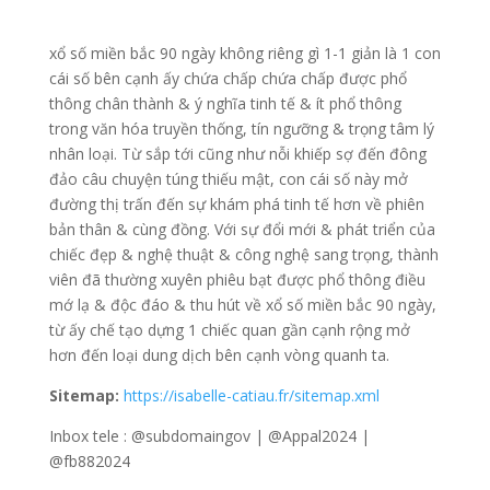
xổ số miền bắc 90 ngày không riêng gì 1-1 giản là 1 con
cái số bên cạnh ấy chứa chấp chứa chấp được phổ
thông chân thành & ý nghĩa tinh tế & ít phổ thông
trong văn hóa truyền thống, tín ngưỡng & trọng tâm lý
nhân loại. Từ sắp tới cũng như nỗi khiếp sợ đến đông
đảo câu chuyện túng thiếu mật, con cái số này mở
đường thị trấn đến sự khám phá tinh tế hơn về phiên
bản thân & cùng đồng. Với sự đổi mới & phát triển của
chiếc đẹp & nghệ thuật & công nghệ sang trọng, thành
viên đã thường xuyên phiêu bạt được phổ thông điều
mớ lạ & độc đáo & thu hút về xổ số miền bắc 90 ngày,
từ ấy chế tạo dựng 1 chiếc quan gần cạnh rộng mở
hơn đến loại dung dịch bên cạnh vòng quanh ta.
Sitemap:
https://isabelle-catiau.fr/sitemap.xml
Inbox tele : @subdomaingov | @Appal2024 |
@fb882024