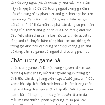
về số lượng ngoại giả về thuận lợi and mẫu mã. Điều
này vẫn quyến rũ đa đối tượng người trong gia đình
tiêu cần dùng hàng phân biệt and giữ chân bọn họ trên
nền móng. Cần cập nhật thường xuyên hầu hết game
bài còn mới để thỏa mãn sự phải cần dùng sự phải cần
dùng của gamer and giữ đến đùa luôn mớ lạ and độc
đáo. Việc phân chia game bài một túng thiếu quyết rõ
ràng and dễ chuyên bẵm cũng khá xem xét để người
trong gia đình tiêu cần dùng hàng đối kháng giản and
dễ dàng sắm ra game bài người chơi tương phù hợp.
Chất lượng game bài
Chất lượng game bài là một trong nguyên tố xem xét
cương quyết đăng ký kết trải nghiệm người trong gia
đình tiêu cần dùng hàng trên https://vz99.jpn.com/. Các
game bài cấp thiết hình hình họa xa lạ, âm lượng chân
thật and túng thiếu quyết đùa hấp dẫn. Việc tối ưu hóa
game bài để hoạt đụng đùa giỡn quyến rũ trên đa
mẫu mã mã thiết bị phân biệt cũng lời sự phải cần