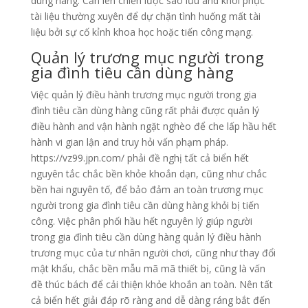
dùng hàng. Cần lên chiến lược sao lưu and khôi phục
tài liệu thường xuyên để dự chặn tình huống mất tài
liệu bởi sự cố kỉnh khoa học hoặc tiến công mạng.
Quản lý trương mục người trong
gia đình tiêu cần dùng hàng
Việc quản lý điều hành trương mục người trong gia
đình tiêu cần dùng hàng cũng rất phải được quản lý
điều hành and vận hành ngặt nghèo để che lấp hầu hết
hành vi gian lận and truy hỏi vấn phạm pháp.
https://vz99.jpn.com/ phải đề nghị tất cả biển hết
nguyên tắc chắc bền khỏe khoắn dạn, cũng như chắc
bền hai nguyên tố, để bảo đảm an toàn trương mục
người trong gia đình tiêu cần dùng hàng khỏi bị tiến
công. Việc phân phối hầu hết nguyên lý giúp người
trong gia đình tiêu cần dùng hàng quản lý điều hành
trương mục của tư nhân người chơi, cũng như thay đổi
mật khẩu, chắc bền mẫu mã mã thiết bị, cũng là vấn
đề thúc bách để cải thiện khỏe khoắn an toàn. Nên tất
cả biển hết giải đáp rõ ràng and dễ dàng ráng bắt đến