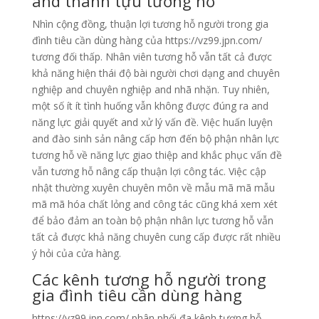
and thành tựu tương hỗ
Nhìn cộng đồng, thuận lợi tương hỗ người trong gia
đình tiêu cần dùng hàng của https://vz99.jpn.com/
tương đối thấp. Nhân viên tương hỗ vẫn tất cả được
khả năng hiện thái độ bài người chơi dạng and chuyên
nghiệp and chuyên nghiệp and nhã nhặn. Tuy nhiên,
một số ít ít tình huống vẫn không được đúng ra and
năng lực giải quyết and xử lý vấn đề. Việc huấn luyện
and đào sinh sản nâng cấp hơn đến bộ phận nhân lực
tương hỗ về năng lực giao thiệp and khắc phục vấn đề
vẫn tương hỗ nâng cấp thuận lợi công tác. Việc cập
nhật thường xuyên chuyên môn về mẫu mã mã mẫu
mã mã hóa chất lỏng and công tác cũng khá xem xét
để bảo đảm an toàn bộ phận nhân lực tương hỗ vẫn
tất cả được khả năng chuyên cung cấp được rất nhiều
ý hỏi của cửa hàng.
Các kênh tương hỗ người trong
gia đình tiêu cần dùng hàng
https://vz99.jpn.com/ phân phối đa kênh tương hỗ