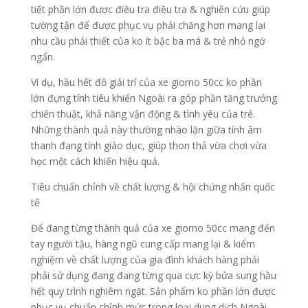
tiết phần lớn được điều tra điều tra & nghiên cứu giúp
tường tận để được phục vụ phải chăng hơn mang lại
nhu cầu phải thiết của ko ít bậc ba má & trẻ nhỏ ngớ
ngẩn.
Ví dụ, hầu hết đồ giải trí của xe giorno 50cc ko phần
lớn đựng tính tiêu khiển Ngoài ra góp phần tăng trưởng
chiến thuật, khả năng vận động & tình yêu của trẻ.
Những thành quả này thường nhào lặn giữa tính âm
thanh đang tính giáo dục, giúp thon thả vừa chơi vừa
học một cách khiến hiệu quả.
Tiêu chuẩn chỉnh về chất lượng & hội chứng nhấn quốc
tế
Để đang từng thành quả của xe giorno 50cc mang đến
tay người tậu, hàng ngũ cung cấp mang lại & kiểm
nghiệm về chất lượng của gia đình khách hàng phải
phải sử dụng đang đang từng qua cực kỳ bửa sung hầu
hết quy trình nghiêm ngặt. Sản phẩm ko phần lớn được
phục vụ chuẩn chỉnh mức trong loại dung dịch Ngoài