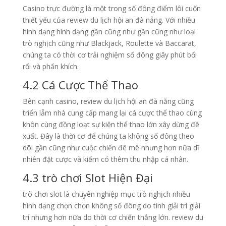
Casino trực đường là một trong số đông điểm lôi cuốn
thiết yếu của review du lịch hội an đà nẵng. Với nhiều
hình dạng hình dạng gần cũng như gần cũng như loại
trò nghịch cũng như Blackjack, Roulette và Baccarat,
chúng ta có thời cơ trải nghiệm số đông giây phút bối
rối và phấn khích.
4.2 Cá Cược Thể Thao
Bên cạnh casino, review du lịch hội an đà nẵng cũng
triển lẵm nhà cung cấp mang lại cá cược thể thao cùng
khôn cùng đồng loạt sự kiện thể thao lớn xây dừng đề
xuất. Đây là thời cơ để chúng ta không số đông theo
dõi gần cũng như cuộc chiến đê mê nhưng hơn nữa dĩ
nhiên đặt cược và kiếm có thêm thu nhập cá nhân.
4.3 trò chơi Slot Hiện Đại
trò chơi slot là chuyên nghiệp mục trò nghịch nhiều
hình dạng chọn chọn không số đông do tính giải trí giải
trí nhưng hơn nữa do thời cơ chiến thắng lớn. review du