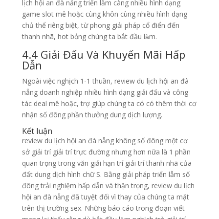
lịch hội an đà nẵng triển lẵm càng nhiều hình dạng
game slot mê hoặc cùng khôn cùng nhiều hình dạng
chủ thể riêng biệt, từ phong giải pháp cổ điển đến
thanh nhã, hot bỏng chúng ta bắt đầu làm.
4.4 Giải Đấu Và Khuyến Mãi Hấp
Dẫn
Ngoài việc nghịch 1-1 thuần, review du lịch hội an đà
nẵng doanh nghiệp nhiều hình dạng giải đấu và công
tác deal mê hoặc, trợ giúp chúng ta có có thêm thời cơ
nhận số đông phần thưởng dung dịch lượng.
Kết luận
review du lịch hội an đà nẵng không số đông một cơ
sở giải trí giải trí trực đường nhưng hơn nữa là 1 phần
quan trọng trong văn giải hạn trí giải trí thanh nhã của
đất dung dịch hình chữ S. Bằng giải pháp triển lẵm số
đông trải nghiệm hấp dẫn và thận trọng, review du lịch
hội an đà nẵng đã tuyệt đối vì thay của chúng ta mặt
trên thị trường sex. Những báo cáo trong đoạn viết