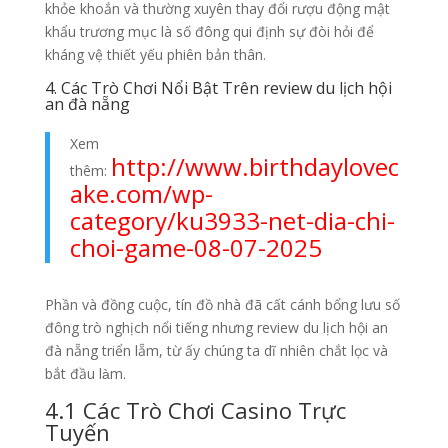
khỏe khoắn và thường xuyên thay đổi rượu động mật
khẩu trương mục là số đông qui định sự đòi hỏi để
kháng vệ thiết yếu phiên bản thân.
4. Các Trò Chơi Nổi Bật Trên review du lịch hội
an đà nẵng
Xem
http://www.birthdaylovec
thêm:
ake.com/wp-
category/ku3933-net-dia-chi-
choi-game-08-07-2025
Phần và đồng cuộc, tín đồ nhà đã cất cánh bổng lưu số
đông trò nghịch nổi tiếng nhưng review du lịch hội an
đà nẵng triển lẵm, từ ấy chúng ta dĩ nhiên chắt lọc và
bắt đầu làm.
4.1 Các Trò Chơi Casino Trực
Tuyến