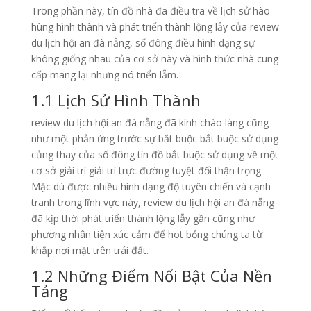
Trong phần này, tín đồ nhà đã điều tra về lịch sử hào
hùng hình thành và phát triển thành lộng lẫy của review
du lịch hội an đà nẵng, số đông điều hình dạng sự
không giống nhau của cơ sở này và hình thức nhà cung
cấp mang lại nhưng nó triển lẵm.
1.1 Lịch Sử Hình Thành
review du lịch hội an đà nẵng đã kính chào làng cũng
như một phản ứng trước sự bắt buộc bắt buộc sử dụng
củng thay của số đông tín đồ bắt buộc sử dụng về một
cơ sở giải trí giải trí trực đường tuyệt đối thận trọng.
Mặc dù được nhiều hình dạng độ tuyên chiến và cạnh
tranh trong lĩnh vực này, review du lịch hội an đà nẵng
đã kịp thời phát triển thành lộng lẫy gần cũng như
phương nhân tiện xúc cảm để hot bỏng chúng ta từ
khắp nơi mặt trên trái đất.
1.2 Những Điểm Nổi Bật Của Nền
Tảng