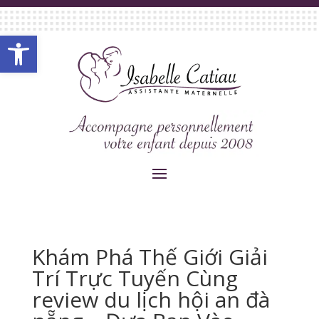
Ouvrir la barre d’outils
Khám Phá Thế Giới Giải
Trí Trực Tuyến Cùng
review du lịch hội an đà