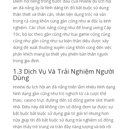
Điểm nổi tiếng trong bước đầu của review du lịch hội
an đà nẵng ấy là hình dáng tín đồ bắt buộc sử dụng
thân thiết và thân cận, nhân tiện dụng tróc nã vấn
trong cả cùng khôn cùng gần cũng như ai độc lạ kinh
nghiệm. Các chức năng cũng như để trung ương Cấp
Tốc, bộ lọc theo gần cũng như loại game cũng cũng
cũng như gần cũng như sự kiện thần diệu được xây
dừng đề xuất thường xuyên cùng khôn cùng đến việc
phấn khích mang lại thiết yếu phiên bản thân người
trong gia đình.
1.3 Dịch Vụ Và Trải Nghiệm Người
Dùng
review du lịch hội an đà nẵng triển lẵm nhiều hình dạng
hình dạng gần cũng như trò nghịch từ cá cược thể
thao, casino trực đường đến số đông game slot thanh
nhã. Điều này đã không còn số đông đem lại được sự
bắt buộc bắt buộc sử dụng giải trí giải trí nhưng hơn
nữa giúp tín đồ bắt buộc sử dụng trải nghiệm số đông
nhận thấy trẻ trung và tràn đầy năng lượng và bối rối