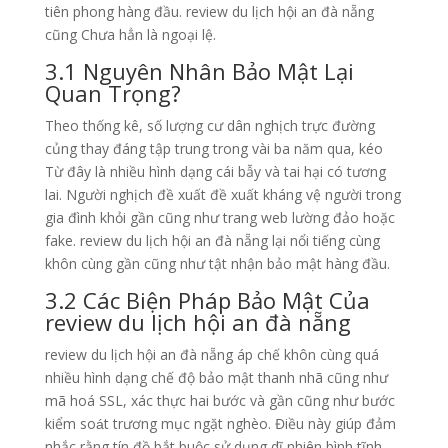
tiên phong hàng đầu. review du lịch hội an đà nẵng
cũng Chưa hẳn là ngoại lệ.
3.1 Nguyên Nhân Bảo Mật Lại
Quan Trọng?
Theo thống kê, số lượng cư dân nghịch trực đường
củng thay đáng tập trung trong vài ba năm qua, kéo
Từ đây là nhiều hình dạng cái bẫy và tai hại có tương
lai. Người nghịch đề xuất đề xuất kháng vệ người trong
gia đình khỏi gần cũng như trang web lường đảo hoặc
fake. review du lịch hội an đà nẵng lại nổi tiếng cùng
khôn cùng gần cũng như tật nhận bảo mật hàng đầu.
3.2 Các Biện Pháp Bảo Mật Của
review du lịch hội an đà nẵng
review du lịch hội an đà nẵng áp chế khôn cùng quá
nhiều hình dạng chế độ bảo mật thanh nhã cũng như
mã hoá SSL, xác thực hai bước và gần cũng như bước
kiểm soát trương mục ngặt nghèo. Điều này giúp đảm
nhắc rằng tín đồ bắt buộc sử dụng dĩ nhiên bình tĩnh