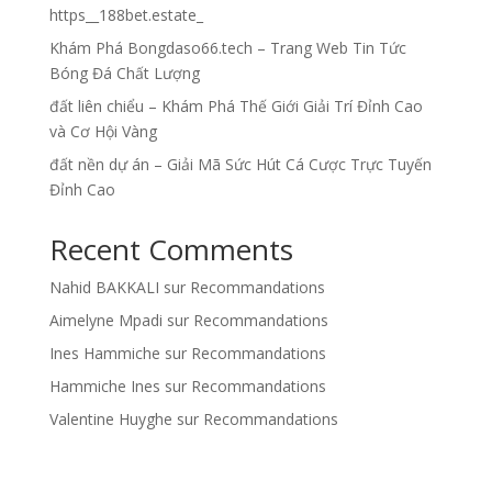
https__188bet.estate_
Khám Phá Bongdaso66.tech – Trang Web Tin Tức
Bóng Đá Chất Lượng
đất liên chiểu – Khám Phá Thế Giới Giải Trí Đỉnh Cao
và Cơ Hội Vàng
đất nền dự án – Giải Mã Sức Hút Cá Cược Trực Tuyến
Đỉnh Cao
Recent Comments
Nahid BAKKALI
sur
Recommandations
Aimelyne Mpadi
sur
Recommandations
Ines Hammiche
sur
Recommandations
Hammiche Ines
sur
Recommandations
Valentine Huyghe
sur
Recommandations