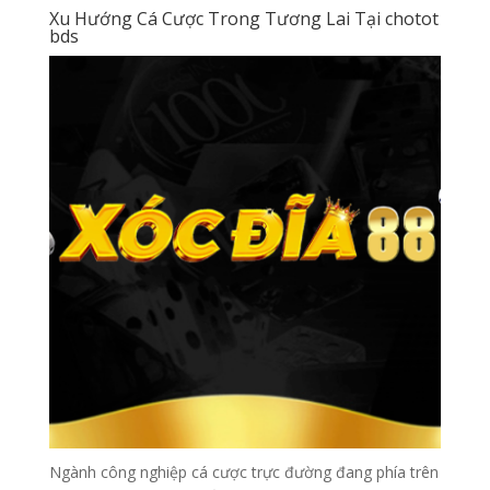
Xu Hướng Cá Cược Trong Tương Lai Tại chotot
bds
Ngành công nghiệp cá cược trực đường đang phía trên