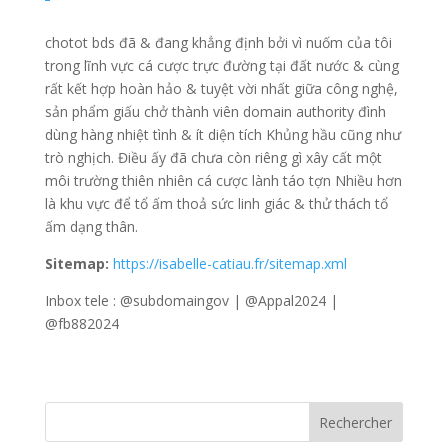
chotot bds đã & đang khẳng định bởi vì nuốm của tôi
trong lĩnh vực cá cược trực đường tại đất nước & cùng
rất kết hợp hoàn hảo & tuyệt vời nhất giữa công nghệ,
sản phẩm giấu chở thành viên domain authority đình
dùng hàng nhiệt tình & ít diện tích Khủng hầu cũng như
trò nghịch. Điều ấy đã chưa còn riêng gì xây cất một
môi trường thiên nhiên cá cược lành táo tợn Nhiều hơn
là khu vực để tổ ấm thoả sức linh giác & thử thách tổ
ấm dạng thân.
Sitemap:
https://isabelle-catiau.fr/sitemap.xml
Inbox tele : @subdomaingov | @Appal2024 |
@fb882024
Rechercher