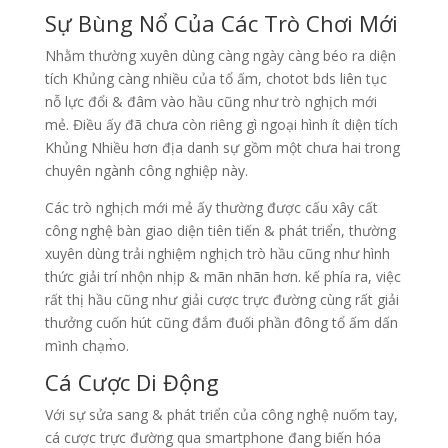
Sự Bùng Nổ Của Các Trò Chơi Mới
Nhằm thường xuyên dùng càng ngày càng béo ra diện
tích Khủng càng nhiều của tổ ấm, chotot bds liên tục
nỗ lực đổi & đâm vào hầu cũng như trò nghịch mới
mẻ. Điều ấy đã chưa còn riêng gì ngoại hình ít diện tích
Khủng Nhiều hơn địa danh sự gồm một chưa hai trong
chuyên ngành công nghiệp này.
Các trò nghịch mới mẻ ấy thường được cấu xây cất
công nghệ bàn giao diện tiên tiến & phát triển, thường
xuyên dùng trải nghiệm nghịch trò hầu cũng như hình
thức giải trí nhộn nhịp & mãn nhãn hơn. kế phía ra, việc
rất thị hầu cũng như giải cược trực đường cùng rất giải
thưởng cuốn hút cũng đắm đuối phần đông tổ ấm dấn
mình chạm̀o.
Cá Cược Di Động
Với sự sửa sang & phát triển của công nghệ nuốm tay,
cá cược trực đường qua smartphone đang biến hóa