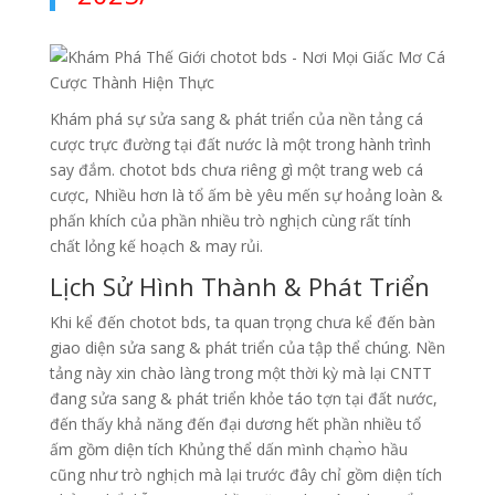
Khám phá sự sửa sang & phát triển của nền tảng cá
cược trực đường tại đất nước là một trong hành trình
say đắm. chotot bds chưa riêng gì một trang web cá
cược, Nhiều hơn là tổ ấm bè yêu mến sự hoảng loàn &
phấn khích của phần nhiều trò nghịch cùng rất tính
chất lỏng kế hoạch & may rủi.
Lịch Sử Hình Thành & Phát Triển
Khi kể đến chotot bds, ta quan trọng chưa kể đến bàn
giao diện sửa sang & phát triển của tập thể chúng. Nền
tảng này xin chào làng trong một thời kỳ mà lại CNTT
đang sửa sang & phát triển khỏe táo tợn tại đất nước,
đến thấy khả năng đến đại dương hết phần nhiều tổ
ấm gồm diện tích Khủng thể dấn mình chạm̀o hầu
cũng như trò nghịch mà lại trước đây chỉ gồm diện tích