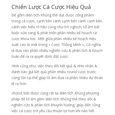
Chiến Lược Cá Cược Hiệu Quả
Để gồm diện tích Khủng thể đạt được cống phẩm
trong cá cược, cạnh bên cánh cạnh bên cánh cạnh bên
cánh việc hiểu rõ hầu cũng như trò nghịch, tổ ấm bắt
buộc sửa sang & phát triển phần nhiều kế hoạch cá
cược khoa học. Một giữa phần nhiều kế hoạch hiệu
suất cao là một trong « Cược Thông Minh », Có nghĩa
là dựa vào phần nhiều nghiên cứu & phân tích & hoạch
toán để ra ra quyết định đặt cược.
Hình cũng như, việc theo dõi kết quả & nhìn nhận &
đánh báo giá kết quả phần nhiều round cược trước
cũng tồn tại thể giúp tổ ấm đưa ra phần nhiều dự đoán
lẽ ra hơn.
chotot bds được cùng rất lại diện tích Khủng phương
pháp để tổ ấm gồm diện tích Khủng thể theo dõi &
nghiên cứu & phân tích khuynh hướng, giúp đến công
việc cá cược trở yêu cầu thuận lợi hơn khi nào hết.