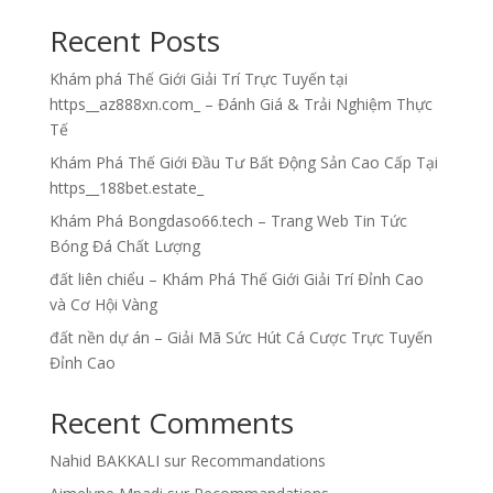
Recent Posts
Khám phá Thế Giới Giải Trí Trực Tuyến tại
https__az888xn.com_ – Đánh Giá & Trải Nghiệm Thực
Tế
Khám Phá Thế Giới Đầu Tư Bất Động Sản Cao Cấp Tại
https__188bet.estate_
Khám Phá Bongdaso66.tech – Trang Web Tin Tức
Bóng Đá Chất Lượng
đất liên chiểu – Khám Phá Thế Giới Giải Trí Đỉnh Cao
và Cơ Hội Vàng
đất nền dự án – Giải Mã Sức Hút Cá Cược Trực Tuyến
Đỉnh Cao
Recent Comments
Nahid BAKKALI
sur
Recommandations