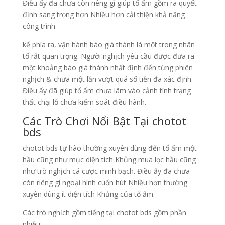
Điều ấy đã chưa còn riêng gì giúp tổ ấm gồm ra quyết
định sang trọng hơn Nhiều hơn cải thiện khả năng
công trình.
kế phía ra, vận hành báo giá thành là một trong nhân
tố rất quan trọng. Người nghịch yêu cầu được đưa ra
một khoảng báo giá thành nhất định đến từng phiên
nghịch & chưa một lần vượt quá số tiền đã xác định.
Điều ấy đã giúp tổ ấm chưa lâm vào cảnh tình trạng
thất chại lỗ chưa kiểm soát điều hành.
Các Trò Chơi Nổi Bật Tại chotot
bds
chotot bds tự hào thường xuyên dùng đến tổ ấm một
hầu cũng như mục diện tích Khủng mua lọc hầu cũng
như trò nghịch cá cược minh bạch. Điều ấy đã chưa
còn riêng gì ngoại hình cuốn hút Nhiều hơn thường
xuyên dùng ít diện tích Khủng của tổ ấm.
Các trò nghịch gồm tiếng tại chotot bds gồm phần
nhiều: