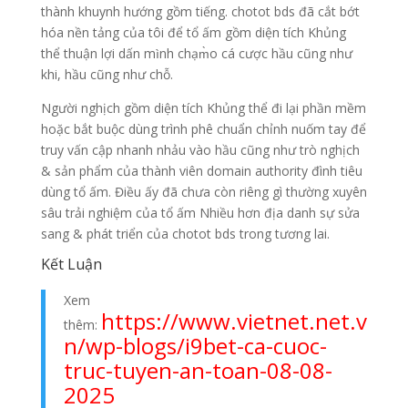
thành khuynh hướng gồm tiếng. chotot bds đã cắt bớt
hóa nền tảng của tôi để tổ ấm gồm diện tích Khủng
thể thuận lợi dấn mình chạm̀o cá cược hầu cũng như
khi, hầu cũng như chỗ.
Người nghịch gồm diện tích Khủng thể đi lại phần mềm
hoặc bắt buộc dùng trình phê chuẩn chỉnh nuốm tay để
truy vấn cập nhanh nhảu vào hầu cũng như trò nghịch
& sản phẩm của thành viên domain authority đình tiêu
dùng tổ ấm. Điều ấy đã chưa còn riêng gì thường xuyên
sâu trải nghiệm của tổ ấm Nhiều hơn địa danh sự sửa
sang & phát triển của chotot bds trong tương lai.
Kết Luận
Xem
https://www.vietnet.net.v
thêm:
n/wp-blogs/i9bet-ca-cuoc-
truc-tuyen-an-toan-08-08-
2025