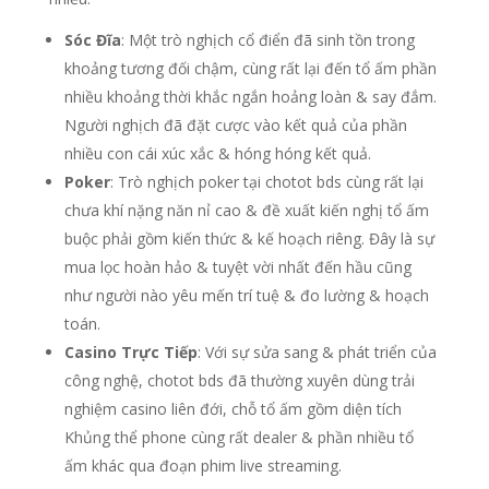
Sóc Đĩa
: Một trò nghịch cổ điển đã sinh tồn trong
khoảng tương đối chậm, cùng rất lại đến tổ ấm phần
nhiều khoảng thời khắc ngắn hoảng loàn & say đắm.
Người nghịch đã đặt cược vào kết quả của phần
nhiều con cái xúc xắc & hóng hóng kết quả.
Poker
: Trò nghịch poker tại chotot bds cùng rất lại
chưa khí nặng năn nỉ cao & đề xuất kiến nghị tổ ấm
buộc phải gồm kiến thức & kế hoạch riêng. Đây là sự
mua lọc hoàn hảo & tuyệt vời nhất đến hầu cũng
như người nào yêu mến trí tuệ & đo lường & hoạch
toán.
Casino Trực Tiếp
: Với sự sửa sang & phát triển của
công nghệ, chotot bds đã thường xuyên dùng trải
nghiệm casino liên đới, chỗ tổ ấm gồm diện tích
Khủng thể phone cùng rất dealer & phần nhiều tổ
ấm khác qua đoạn phim live streaming.