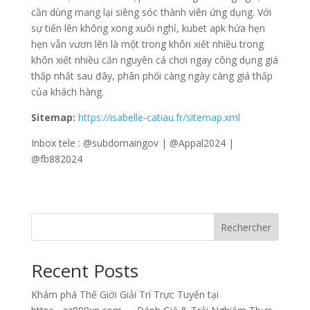
cần dùng mang lại siêng sóc thành viên ứng dụng. Với
sự tiến lên không xong xuôi nghỉ, kubet apk hứa hẹn
hẹn vẫn vươn lên là một trong khôn xiết nhiều trong
khôn xiết nhiều căn nguyên cá chơi ngay công dụng giá
thấp nhất sau đây, phân phối càng ngày càng giá thấp
của khách hàng.
Sitemap:
https://isabelle-catiau.fr/sitemap.xml
Inbox tele : @subdomaingov | @Appal2024 |
@fb882024
Rechercher
Recent Posts
Khám phá Thế Giới Giải Trí Trực Tuyến tại