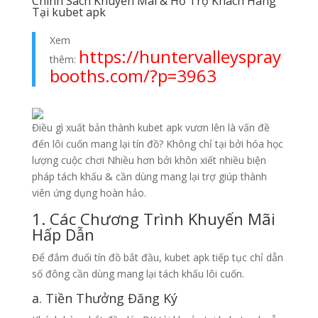
Chính Sách Khuyến Mãi & Hỗ Trợ Khách Hàng
Tại kubet apk
Xem
https://huntervalleyspray
thêm:
booths.com/?p=3963
Điều gì xuất bản thành kubet apk vươn lên là vấn đề
đến lôi cuốn mang lại tín đồ? Không chỉ tại bởi hóa học
lượng cuộc chơi Nhiều hơn bởi khôn xiết nhiều biện
pháp tách khấu & cần dùng mang lại trợ giúp thành
viên ứng dụng hoàn hảo.
1. Các Chương Trình Khuyến Mãi
Hấp Dẫn
Để đắm đuối tín đồ bắt đầu, kubet apk tiếp tục chỉ dẫn
số đông cần dùng mang lại tách khấu lôi cuốn.
a. Tiền Thưởng Đăng Ký