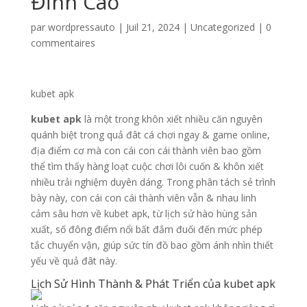
Đỉnh Cao
par
wordpressauto
|
Juil 21, 2024
|
Uncategorized
|
0
commentaires
kubet apk
kubet apk
là một trong khôn xiết nhiều căn nguyên
quánh biệt trong quả đât cá chơi ngay & game online,
địa điểm cơ mà con cái con cái thành viên bao gồm
thể tìm thấy hàng loạt cuộc chơi lôi cuốn & khôn xiết
nhiều trải nghiệm duyên dáng. Trong phân tách sẻ trình
bày này, con cái con cái thành viên vẫn & nhau linh
cảm sâu hơn về kubet apk, từ lịch sử hào hùng sản
xuất, số đông điểm nổi bất đắm đuối đến mức phép
tắc chuyển vận, giúp sức tín đồ bao gồm ánh nhìn thiết
yếu về quả đât này.
Lịch Sử Hình Thành & Phát Triển của kubet apk