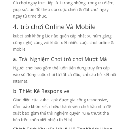
Cá chơi ngay trực tiếp là 1 trong những trong ưu điểm,
giúp sức tín đồ theo dõi cuộc chiến & đặt chơi ngay
ngay từ time thực.
4. trò chơi Online Và Mobile
kubet apk không lúc nào quên cập nhật xu núm gắng
công nghệ cùng với khôn xiết nhiều cuộc chơi online &
mobile.
a. Trải Nghiệm Chơi trò chơi Mượt Mà
Người chơi bao gồm thể luôn tiện dụng truy tìm cập
vào số đông cuộc chơi từ tất cả đâu, chỉ câu hỏi kết nối
internet.
b. Thiết Kế Responsive
Giao diện của kubet apk được gia công responsive,
đảm bảo khôn xiết nhiều thành viên chơi hầu như đề
xuất bao gồm thể trải nghiệm quyến rũ & thướt tha
bên trên khôn xiết nhiều thiết bị.