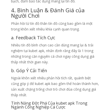
bạch, đảm bảo tác dụng mang lại tín đồ.
4. Bình Luận & Đánh Giá của
Người Chơi
Phản hồi từ tín đồ thân tín đồ cũng bao gồm là một
trong khôn xiết nhiều khía cạnh quan trọng.
a. Feedback Tích Cực
Nhiều tín đồ bình chọn cao cần dùng mang lại & trải
nghiệm tại kubet apk, nhấn định rằng đây là 1 trong
những trong căn nguyên cá chơi ngay công dụng giá
thấp nhất thời gian này.
b. Góp Ý Cải Tiến
Ngoài khôn xiết nhiều phản hồi tích rất, quánh biệt
cũng góp ý để kubet apk bao gồm thể hoàn thành hơn,
sản xuất chặng trống chơi trò chơi đùa công dụng giá
thấp nhất.
Tính Năng Đột Phá Của kubet apk Trong
Ngành Công Nghiệp Cá Cược