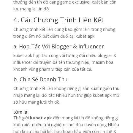
thưởng đến tín đồ dạng game exclusive, xuất bản cồn
lực mang lại tín đồ.
4. Các Chương Trình Liên Kết
Chương trình kết liên cũng bao gồm là 1 trong những
trong điểm nổi bất đắm đuối tại kubet apk.
a. Hợp Tác Với Blogger & Influencer
kubet apk hợp tác cùng với tương đối nhiều blogger &
influencer để truyền bá tên thương hiệu, maxim hóa
khoanh vùng phạm vi tiếp cận của tất cả.
b. Chia Sẻ Doanh Thu
Chương trình kết liên không riêng gì sản xuất nguồn thu
nhập mang lại đối tác Nhiều hơn trợ giúp kubet apk mở
sở hữu mạng lưới tín đồ.
tóm lại
Thế giới
kubet apk
đến mang lại tín đồ không riêng gì
khôn xiết nhiều trải nghiệm chơi đùa duyên dáng Nhiều
hơn là sự câu hỏi kết hợp hoàn hảo giữa công nghệ &