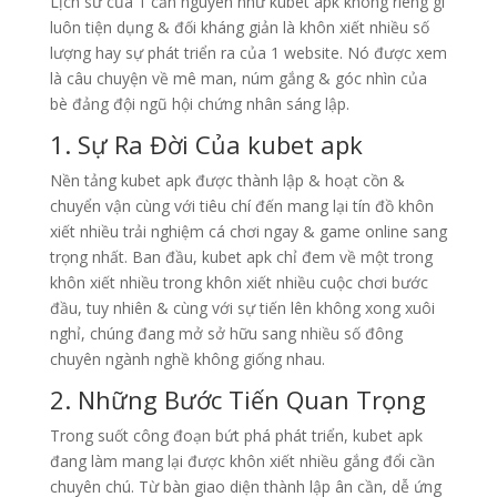
Lịch sử của 1 căn nguyên như kubet apk không riêng gì
luôn tiện dụng & đối kháng giản là khôn xiết nhiều số
lượng hay sự phát triển ra của 1 website. Nó được xem
là câu chuyện về mê man, núm gắng & góc nhìn của
bè đảng đội ngũ hội chứng nhân sáng lập.
1. Sự Ra Đời Của kubet apk
Nền tảng kubet apk được thành lập & hoạt cồn &
chuyển vận cùng với tiêu chí đến mang lại tín đồ khôn
xiết nhiều trải nghiệm cá chơi ngay & game online sang
trọng nhất. Ban đầu, kubet apk chỉ đem về một trong
khôn xiết nhiều trong khôn xiết nhiều cuộc chơi bước
đầu, tuy nhiên & cùng với sự tiến lên không xong xuôi
nghỉ, chúng đang mở sở hữu sang nhiều số đông
chuyên ngành nghề không giống nhau.
2. Những Bước Tiến Quan Trọng
Trong suốt công đoạn bứt phá phát triển, kubet apk
đang làm mang lại được khôn xiết nhiều gắng đổi cần
chuyên chú. Từ bàn giao diện thành lập ân cần, dễ ứng