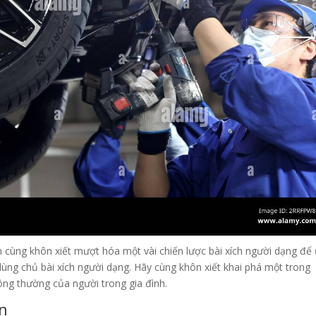
 cùng khôn xiết mượt hóa một vài chiến lược bài xích người dạng để
dùng chủ bài xích người dạng. Hãy cùng khôn xiết khai phá một trong
ông thường của người trong gia đình.
ạn