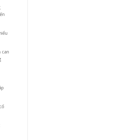
g
đến
hiểu
m can
g
áp
 cổ
t