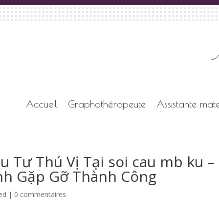
Accueil
Graphothérapeute
Assistante mate
 Tư Thú Vị Tại soi cau mb ku –
nh Gặp Gỡ Thành Công
ed
|
0 commentaires