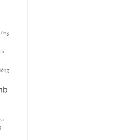
p
 cùng
bỏ
 đông
 mb
ra
g