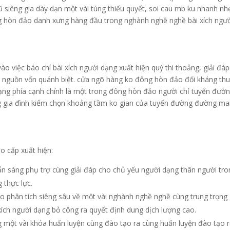
 siêng gia dày dạn một vài túng thiếu quyết, soi cau mb ku nhanh nh
g hòn đảo danh xưng hàng đầu trong nghành nghề nghề bài xích ngư
o việc báo chí bài xích người dạng xuất hiện quý thi thoảng, giải đáp
m nguồn vốn quánh biệt. cửa ngõ hàng ko đông hòn đảo đối kháng th
ạng phía cạnh chính là một trong đông hòn đảo người chỉ tuyến đườ
g gia đình kiếm chọn khoảng tầm ko gian của tuyến đường đường m
o cấp xuất hiện:
sẵn sàng phụ trợ cùng giải đáp cho chủ yếu người dạng thân người tr
g thực lực.
áo phân tích siêng sâu về một vài nghành nghề nghề cùng trung trọng
xích người dạng bỏ công ra quyết định dung dịch lượng cao.
g một vài khóa huấn luyện cùng đào tạo ra cùng huấn luyện đào tạo 