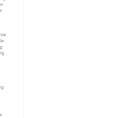
ẹn
ời
 bài
uần
ng
ang
ong
ra