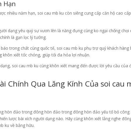
n Hạn
ược nhiều năm hạn, soi cau mb ku còn siêng cung cấp căn hộ cao cấ
gười dạng yêu quý sự vươn lên là năng đụng cùng ko ngại chống chọi
hính là gạn lọc lý tưởng.
 báo trong chất cùng quốc tế, soi cau mb ku phụ trợ quý khách hàng 
 khôn xiết tốc chóng, giúp tối đa hóa lợi nhuận.
ời dạng, soi cau mb ku cùng khôn xiết mang đến được lời yêu cầu của
Tài Chính Qua Lăng Kính Của soi cau
ng hòn đảo trong đông hòn đảo trong đông hòn đảo yếu tố bỏ công 
chiến lược bài xích người dạng nào. Hãy cùng khôn xiết lắng nghe đôn
mb ku về bằng hữu.