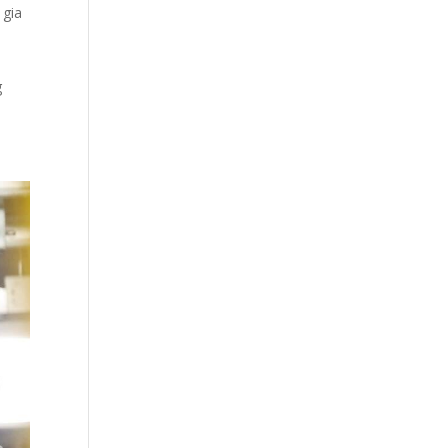
 gia
g