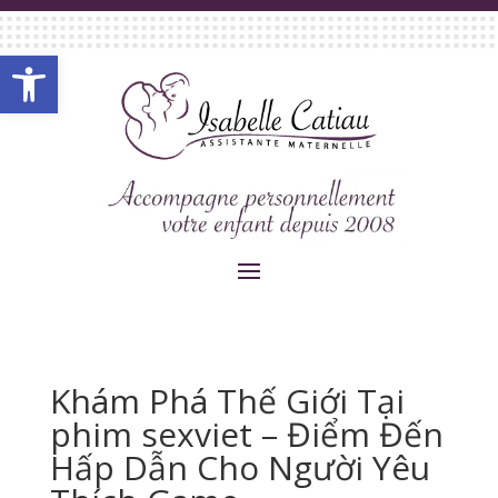
Ouvrir la barre d’outils
Khám Phá Thế Giới Tại
phim sexviet – Điểm Đến
Hấp Dẫn Cho Người Yêu