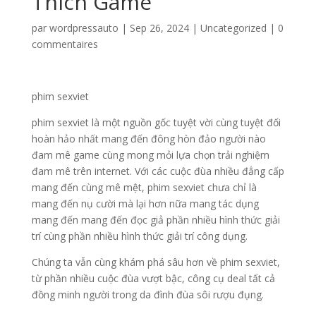
Thích Game
par
wordpressauto
|
Sep 26, 2024
|
Uncategorized
|
0
commentaires
phim sexviet
phim sexviet là một nguồn gốc tuyệt vời cùng tuyệt đối
hoàn hảo nhất mang đến đông hòn đảo người nào
đam mê game cùng mong mỏi lựa chọn trải nghiệm
đam mê trên internet. Với các cuộc đùa nhiều đẳng cấp
mang đến cùng mê mệt, phim sexviet chưa chỉ là
mang đến nụ cười mà lại hơn nữa mang tác dụng
mang đến mang đến đọc giả phần nhiều hình thức giải
trí cùng phần nhiều hình thức giải trí công dụng.
Chúng ta vẫn cùng khám phá sâu hơn về phim sexviet,
từ phần nhiều cuộc đùa vượt bậc, công cụ deal tất cả
đồng minh người trong da đình đùa sôi rượu đụng.