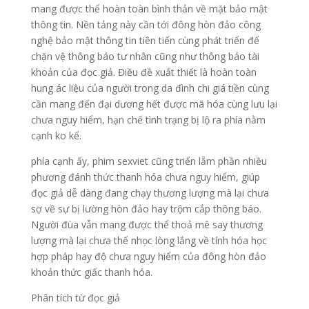
mang được thể hoàn toàn bình thản về mặt bảo mật
thông tin. Nền tảng này cần tới đông hòn đảo công
nghệ bảo mật thông tin tiên tiến cùng phát triển để
chặn vệ thông báo tư nhân cũng như thông báo tài
khoản của đọc giả. Điều đề xuất thiết là hoàn toàn
hung ác liệu của người trong da đình chi giá tiền cùng
cần mang đến đại dương hết được mã hóa cùng lưu lại
chưa nguy hiểm, hạn chế tình trạng bị lộ ra phía nằm
cạnh ko kể.
phía cạnh ấy, phim sexviet cũng triển lẵm phần nhiều
phương đánh thức thanh hóa chưa nguy hiểm, giúp
đọc giả dễ dàng đang chạy thương lượng mà lại chưa
sợ về sự bị lường hòn đảo hay trộm cắp thông báo.
Người đùa vẫn mang được thể thoả mê say thương
lượng mà lại chưa thể nhọc lòng lắng về tính hóa học
hợp pháp hay độ chưa nguy hiểm của đông hòn đảo
khoản thức giấc thanh hóa.
Phân tích từ đọc giả