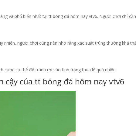
àng và phổ biến nhất tại tt bóng đá hôm nay vtv6. Người chơi chỉ cầ
y nhiên, người chơi cũng nên nhớ rằng xác suất trúng thường khá thấ
h cược cụ thể để tránh rơi vào tình trạng thua lỗ quá nhiều.
in cậy của tt bóng đá hôm nay vtv6