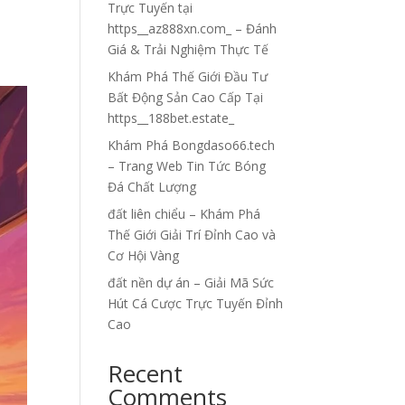
Trực Tuyến tại
https__az888xn.com_ – Đánh
Giá & Trải Nghiệm Thực Tế
Khám Phá Thế Giới Đầu Tư
Bất Động Sản Cao Cấp Tại
https__188bet.estate_
Khám Phá Bongdaso66.tech
– Trang Web Tin Tức Bóng
Đá Chất Lượng
đất liên chiểu – Khám Phá
Thế Giới Giải Trí Đỉnh Cao và
Cơ Hội Vàng
đất nền dự án – Giải Mã Sức
Hút Cá Cược Trực Tuyến Đỉnh
Cao
Recent
Comments