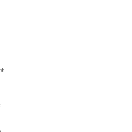
ính
c
i