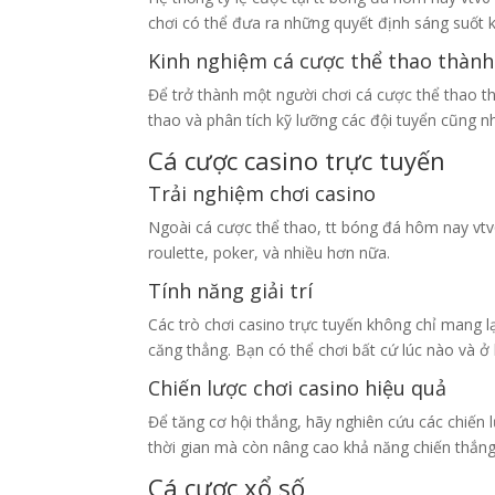
chơi có thể đưa ra những quyết định sáng suốt k
Kinh nghiệm cá cược thể thao thàn
Để trở thành một người chơi cá cược thể thao t
thao và phân tích kỹ lưỡng các đội tuyển cũng n
Cá cược casino trực tuyến
Trải nghiệm chơi casino
Ngoài cá cược thể thao, tt bóng đá hôm nay vtv
roulette, poker, và nhiều hơn nữa.
Tính năng giải trí
Các trò chơi casino trực tuyến không chỉ mang lạ
căng thẳng. Bạn có thể chơi bất cứ lúc nào và ở 
Chiến lược chơi casino hiệu quả
Để tăng cơ hội thắng, hãy nghiên cứu các chiến l
thời gian mà còn nâng cao khả năng chiến thắng
Cá cược xổ số