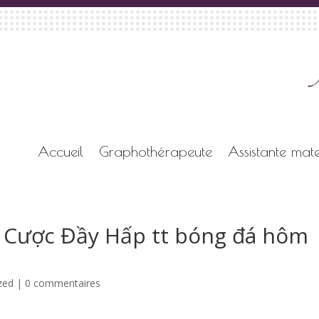
Accueil
Graphothérapeute
Assistante mate
 Cược Đầy Hấp tt bóng đá hôm
zed
|
0 commentaires