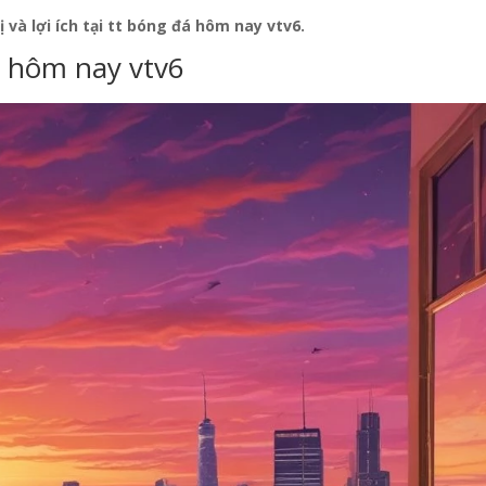
và lợi ích tại tt bóng đá hôm nay vtv6.
đá hôm nay vtv6