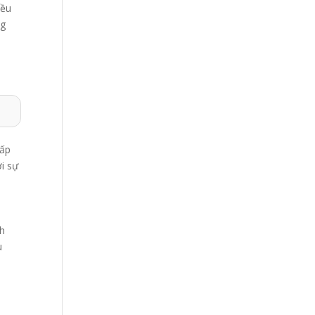
iều
ng
cấp
i sự
nh
u