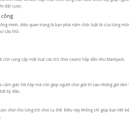
hi đặt cược.
h công
hông minh, điều quan trọng là bạn phải nắm chắc luật lệ của từng mô
hư cầu thủ.
6 còn cung cấp một loạt các trò chơi casino hấp dẫn như blackjack,
i cảm giác hồi hộp mà còn giúp người chơi giải trí sau những giờ làm 
bất kỳ đâu.
ược chơi cho từng trò chơi cụ thể. Điều này không chỉ giúp bạn tiết k
.