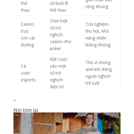
thể
số buổi lễ
rộng Khủng
thao
thể thao
Chơi một
Casino
Trải nghiệm
số trò
trực
thu hút, khả
nghịch
con cái
năng chiến
casino như
đường
thắng Khủng
poker
Đặt cược
Thú vì chưng
Cá
vào một
and linh động,
cược
số trò
người nghịch
esports
nghịch
trẻ tuổi
điện tử
« `
Nói tóm lại