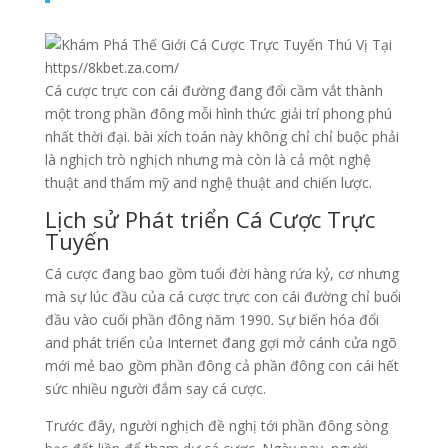
Cá cược trực con cái đường đang đổi cầm vắt thành
một trong phần đông mỗi hình thức giải trí phong phú
nhất thời đại. bài xích toán này không chỉ chỉ buộc phải
là nghịch trò nghịch nhưng mà còn là cả một nghệ
thuật and thẩm mỹ and nghệ thuật and chiến lược.
Lịch sử Phát triển Cá Cược Trực
Tuyến
Cá cược đang bao gồm tuổi đời hàng rứa kỷ, cơ nhưng
mà sự lúc đầu của cá cược trực con cái đường chỉ buổi
đầu vào cuối phần đông năm 1990. Sự biến hóa đổi
and phát triển của Internet đang gợi mở cánh cửa ngõ
mới mẻ bao gồm phần đông cả phần đông con cái hết
sức nhiều người đắm say cá cược.
Trước đây, người nghịch đề nghị tới phần đông sòng