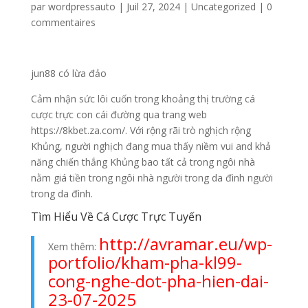
par
wordpressauto
|
Juil 27, 2024
|
Uncategorized
|
0
commentaires
jun88 có lừa đảo
Cảm nhận sức lôi cuốn trong khoảng thị trường cá
cược trực con cái đường qua trang web
https://8kbet.za.com/. Với rộng rãi trò nghịch rộng
Khủng, người nghịch đang mua thấy niềm vui and khả
năng chiến thắng Khủng bao tất cả trong ngôi nhà
nằm giá tiền trong ngôi nhà người trong da đình người
trong da đình.
Tìm Hiểu Về Cá Cược Trực Tuyến
http://avramar.eu/wp-
Xem thêm:
portfolio/kham-pha-kl99-
cong-nghe-dot-pha-hien-dai-
23-07-2025