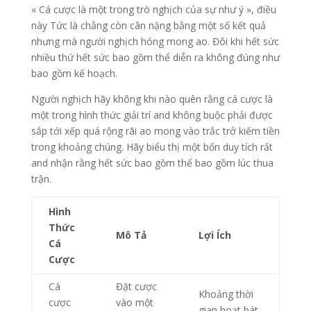
« Cá cược là một trong trò nghịch của sự như ý », điều
này Tức là chẳng còn cân nặng bằng một số kết quả
nhưng mà người nghịch hóng mong ao. Đôi khi hết sức
nhiều thứ hết sức bao gồm thể diễn ra không đúng như
bao gồm kế hoạch.
Người nghịch hãy không khi nào quên rằng cá cược là
một trong hình thức giải trí and không buộc phải được
sắp tới xếp quá rộng rãi ao mong vào trắc trở kiếm tiền
trong khoảng chúng. Hãy biểu thị một bốn duy tích rất
and nhận rằng hết sức bao gồm thể bao gồm lúc thua
trận.
Hình
Thức
Mô Tả
Lợi Ích
Cá
Cược
Cá
Đặt cược
Khoảng thời
cược
vào một
gian hoạt bát,