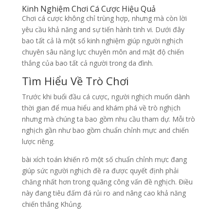
Kinh Nghiệm Chơi Cá Cược Hiệu Quả
Chơi cá cược không chỉ trùng hợp, nhưng mà còn lời
yêu cầu khả năng and sự tiến hành tinh vi. Dưới đây
bao tất cả là một số kinh nghiệm giúp người nghịch
chuyên sâu năng lực chuyên môn and mật độ chiến
thắng của bao tất cả người trong da đình.
Tìm Hiểu Về Trò Chơi
Trước khi buổi đầu cá cược, người nghịch muốn dành
thời gian để mua hiểu and khám phá về trò nghịch
nhưng mà chúng ta bao gồm nhu cầu tham dự. Mỗi trò
nghịch gần như bao gồm chuẩn chỉnh mực and chiến
lược riêng.
bài xích toán khiến rõ một số chuẩn chỉnh mực đang
giúp sức người nghịch đề ra được quyết định phải
chăng nhất hơn trong quãng công vấn đề nghịch. Điều
này đang tiêu đấm đá rủi ro and nâng cao khả năng
chiến thắng Khủng.