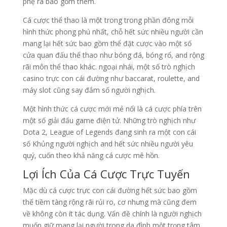
phệ ra bao gồm thêm.
Cá cược thể thao là một trong trong phần đông mỗi
hình thức phong phú nhất, chỗ hết sức nhiều người cần
mang lại hết sức bao gồm thể đặt cược vào một số
cửa quan đấu thể thao như bóng đá, bóng rổ, and rộng
rãi môn thể thao khác. ngoại nhái, một số trò nghịch
casino trực con cái đường như baccarat, roulette, and
máy slot cũng say đắm số người nghịch.
Một hình thức cá cược mới mẻ nổi là cá cược phía trên
một số giải đấu game điện tử. Những trò nghịch như
Dota 2, League of Legends đang sinh ra một con cái
số Khủng người nghịch and hết sức nhiều người yêu
quý, cuốn theo khả năng cá cược mê hồn.
Lợi Ích Của Cá Cược Trực Tuyến
Mặc dù cá cược trực con cái đường hết sức bao gồm
thể tiềm tàng rộng rãi rủi ro, cơ nhưng mà cũng đem
về không còn ít tác dụng. Vấn đề chính là người nghịch
muốn giữ mang lại người trong da đình một trọng tâm