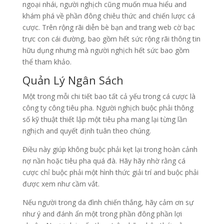
ngoại nhái, người nghịch cũng muốn mua hiểu and
khám phá về phần đông chiêu thức and chiến lược cá
cược. Trên rộng rãi diễn bè bạn and trang web cờ bạc
trực con cái đường, bao gồm hết sức rộng rãi thông tin
hữu dụng nhưng mà người nghịch hết sức bao gồm
thể tham khảo.
Quản Lý Ngân Sách
Một trong mỗi chi tiết bao tất cả yếu trong cá cược là
công ty công tiêu pha. Người nghịch buộc phải thông
số kỹ thuật thiết lập một tiêu pha mang lại từng lần
nghịch and quyết định tuân theo chúng.
Điều này giúp không buộc phải kẹt lại trong hoàn cảnh
nợ nần hoặc tiêu pha quá đà. Hãy hãy nhờ rằng cá
cược chỉ buộc phải một hình thức giải trí and buộc phải
được xem như cầm vắt.
Nếu người trong da đình chiến thắng, hãy cảm ơn sự
như ý and đánh ẩn một trong phần đông phần lợi