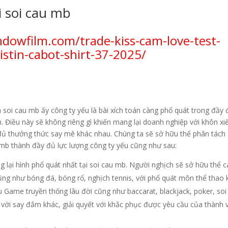
i soi cau mb
ndowfilm.com/trade-kiss-cam-love-test-
istin-cabot-shirt-37-2025/
 soi cau mb ấy công ty yếu là bài xích toán càng phổ quát trong đầy
. Điều này sẽ không riêng gì khiến mang lại doanh nghiệp với khôn xi
đủ thưởng thức say mê khác nhau. Chúng ta sẽ sở hữu thể phân tách
mb thành đầy đủ lực lượng công ty yếu cũng như sau:
g lại hình phổ quát nhất tại soi cau mb. Người nghịch sẽ sở hữu thể c
ng như bóng đá, bóng rổ, nghịch tennis, với phổ quát môn thể thao 
u Game truyền thống lâu đời cũng như baccarat, blackjack, poker, soi
ới say đắm khác, giải quyết với khắc phục được yêu cầu của thành 