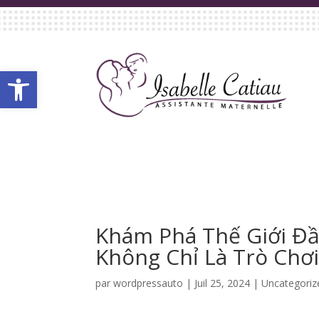
Ouvrir la barre d’outils
Khám Phá Thế Giới Đầ
Không Chỉ Là Trò Chơ
par
wordpressauto
|
Juil 25, 2024
|
Uncategoriz