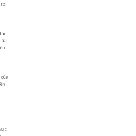
 soi
 tác
chữa
iên
ỡ của
iền
 Đặc