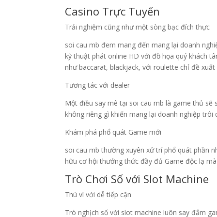
Casino Trực Tuyến
Trải nghiệm cũng như một sòng bạc đích thực
soi cau mb đem mang đến mang lại doanh nghiệ
kỹ thuật phát online HD với đồ họa quý khách t
như baccarat, blackjack, với roulette chỉ đề xuấ
Tương tác với dealer
Một điều say mê tại soi cau mb là game thủ sẽ s
không riêng gì khiến mang lại doanh nghiệp trô
Khám phá phổ quát Game mới
soi cau mb thường xuyên xử trí phổ quát phần 
hữu cơ hội thưởng thức đầy đủ Game độc lạ mà 
Trò Chơi Số với Slot Machine
Thú vì với dễ tiếp cận
Trò nghịch số với slot machine luôn say đắm gam