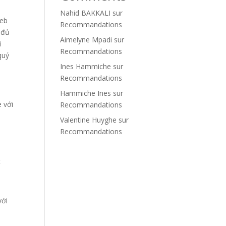
Nahid BAKKALI
sur
web
Recommandations
 đủ
Aimelyne Mpadi
sur
i
Recommandations
quý
Ines Hammiche
sur
Recommandations
Hammiche Ines
sur
 với
Recommandations
Valentine Huyghe
sur
Recommandations
t
với