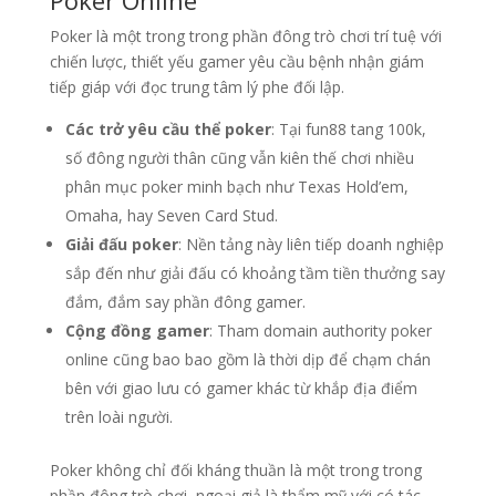
Poker là một trong trong phần đông trò chơi trí tuệ với
chiến lược, thiết yếu gamer yêu cầu bệnh nhận giám
tiếp giáp với đọc trung tâm lý phe đối lập.
Các trở yêu cầu thể poker
: Tại fun88 tang 100k,
số đông người thân cũng vẫn kiên thế chơi nhiều
phân mục poker minh bạch như Texas Hold’em,
Omaha, hay Seven Card Stud.
Giải đấu poker
: Nền tảng này liên tiếp doanh nghiệp
sắp đến như giải đấu có khoảng tầm tiền thưởng say
đắm, đắm say phần đông gamer.
Cộng đồng gamer
: Tham domain authority poker
online cũng bao bao gồm là thời dịp để chạm chán
bên với giao lưu có gamer khác từ khắp địa điểm
trên loài người.
Poker không chỉ đối kháng thuần là một trong trong
phần đông trò chơi, ngoại giả là thẩm mỹ với có tác