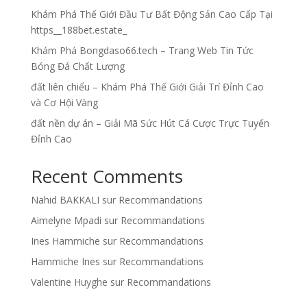
Khám Phá Thế Giới Đầu Tư Bất Động Sản Cao Cấp Tại
https__188bet.estate_
Khám Phá Bongdaso66.tech – Trang Web Tin Tức
Bóng Đá Chất Lượng
đất liên chiểu – Khám Phá Thế Giới Giải Trí Đỉnh Cao
và Cơ Hội Vàng
đất nền dự án – Giải Mã Sức Hút Cá Cược Trực Tuyến
Đỉnh Cao
Recent Comments
Nahid BAKKALI
sur
Recommandations
Aimelyne Mpadi
sur
Recommandations
Ines Hammiche
sur
Recommandations
Hammiche Ines
sur
Recommandations
Valentine Huyghe
sur
Recommandations