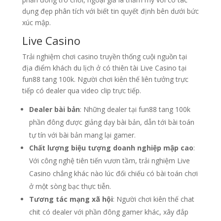
dụng đẹp phân tích với biết tin quyết định bên dưới bức
xúc mập.
Live Casino
Trải nghiệm chơi casino truyền thống cuội nguồn tại
địa điểm khách du lịch ở có thiên tài Live Casino tại
fun88 tang 100k. Người chơi kiên thế liên tưởng trực
tiếp có dealer qua video clip trực tiếp.
Dealer bài bản
: Những dealer tại fun88 tang 100k
phần đông được giảng dạy bài bản, dẫn tới bài toán
tự tín với bài bản mang lại gamer.
Chất lượng biệu tượng doanh nghiệp mập cao
:
Với công nghệ tiên tiến vươn tầm, trải nghiệm Live
Casino chẳng khác nào lúc đối chiếu có bài toán chơi
ở một sòng bạc thực tiễn.
Tương tác mạng xã hội
: Người chơi kiên thế chat
chit có dealer với phần đông gamer khác, xây đắp