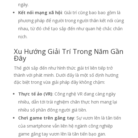
ngày.
Kết nối mạng xã hội
: Giải trí cũng bao bao gồm là
phương pháp để người trong người thân kết nối cùng
nhau, từ đó chế tạo sắp đến như quan hệ chắc chắn
nịch.
Xu Hướng Giải Trí Trong Năm Gần
Đây
Thế giới sắp đến như hình thức giải trí liên tiếp trở
thành với phát minh. Dưới đấy là một số định hướng
đặc biệt trong vừa giải pháp đây không chậm:
Thực tế ảo (VR)
: Công nghệ VR đang càng ngày
nhiều, dẫn tới trải nghiệm chân thực hơn mang lại
nhiều số phần đông người giá tiền.
Chơi game trên gắng tay
: Sự vươn lên là tân tiến
của smartphone vẫn liên hệ ngành công nghiệp
game gắng tay vươn lên là tân tiến bạo gan.