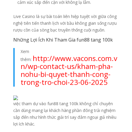
cảm xúc sắp đến cận với không lạ lẫm.
Live Casino là sự bài toán liên hiệp tuyệt vời giữa công
nghệ tiên tiến thanh lịch với bầu không gian sống rượu
rượu cồn của sòng bạc truyền thống cuội nguồn.
Những Lợi Ích Khi Tham Gia fun88 tang 100k
Xem
http://www.vacons.com.v
thêm:
n/wp-contact-us/kham-pha-
nohu-bi-quyet-thanh-cong-
trong-tro-choi-23-06-2025
việc tham dự vào fun88 tang 100k không chỉ chuyên
cần dùng mang lại khách hàng phần đông trải nghiệm
sắp đến như hình thức giải trí say đắm ngoại giả nhiều
lợi ích khác.