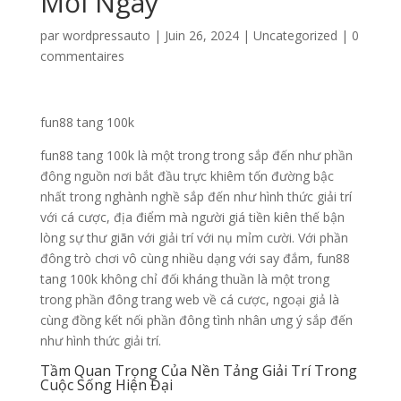
Mỗi Ngày
par
wordpressauto
|
Juin 26, 2024
|
Uncategorized
|
0
commentaires
fun88 tang 100k
fun88 tang 100k là một trong trong sắp đến như phần
đông nguồn nơi bắt đầu trực khiêm tốn đường bậc
nhất trong nghành nghề sắp đến như hình thức giải trí
với cá cược, địa điểm mà người giá tiền kiên thế bận
lòng sự thư giãn với giải trí với nụ mỉm cười. Với phần
đông trò chơi vô cùng nhiều dạng với say đắm, fun88
tang 100k không chỉ đối kháng thuần là một trong
trong phần đông trang web về cá cược, ngoại giả là
cùng đồng kết nối phần đông tình nhân ưng ý sắp đến
như hình thức giải trí.
Tầm Quan Trọng Của Nền Tảng Giải Trí Trong
Cuộc Sống Hiện Đại