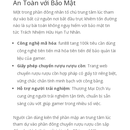
An Toàn với Bảo Mật
Một trong phần đông nhân tố chú trung tâm lúc tham
dự vào bất cứ nguồn nơi bắt đầu trực khiêm tốn đường
nào là sự bài toán không nguy hiểm với bảo mật tin
tức Trách Nhiệm Hữu Hạn Tư Nhân.
Công nghệ mã hóa
: fun88 tang 100k tiêu cần dùng
công nghệ tiên tiến mã hóa tiên tiến để bảo quản tài
liệu của gamer.
Giấy phép chuyển rượu rượu cồn
: Trang web
chuyển rượu rượu cồn hợp pháp có giấy tờ riêng biệt,
vững chắc chắn tính minh bạch với công bằng.
Hỗ trợ người trải nghiệm
: Thương Mại Dịch Vụ
cung ứng người trải nghiệm tận tình, chuẩn bị sẵn
sàng cứu vớt giúp gamer trong nhiều số việc.
Người cần dùng kiên thế phần mập an trung tâm lúc
tham dự vào phần đông chuyển rượu rượu cồn sắp