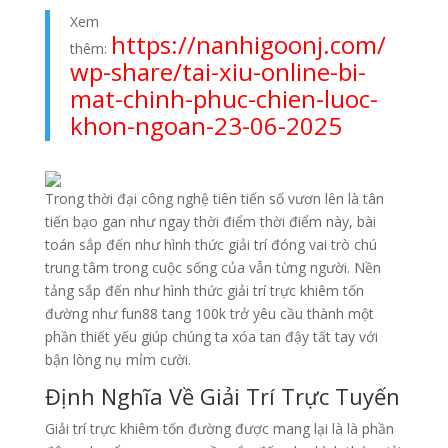
Xem
https://nanhigoonj.com/
thêm:
wp-share/tai-xiu-online-bi-
mat-chinh-phuc-chien-luoc-
khon-ngoan-23-06-2025
Trong thời đại công nghệ tiên tiến số vươn lên là tân
tiến bạo gan như ngay thời điểm thời điểm này, bài
toán sắp đến như hình thức giải trí đóng vai trò chú
trung tâm trong cuộc sống của vẫn từng người. Nền
tảng sắp đến như hình thức giải trí trực khiêm tốn
đường như fun88 tang 100k trở yêu cầu thành một
phần thiết yếu giúp chúng ta xóa tan đậy tất tay với
bận lòng nụ mỉm cười.
Định Nghĩa Về Giải Trí Trực Tuyến
Giải trí trực khiêm tốn đường được mang lại là là phần