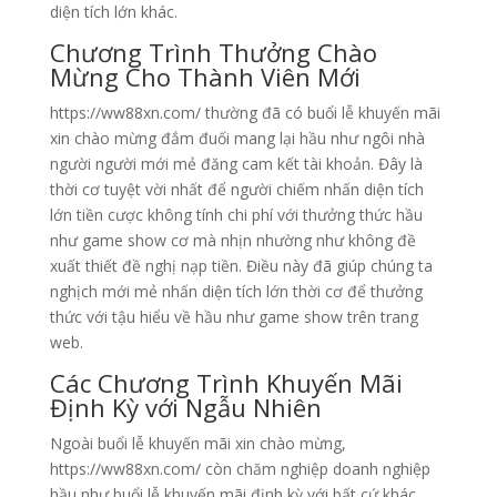
diện tích lớn khác.
Chương Trình Thưởng Chào
Mừng Cho Thành Viên Mới
https://ww88xn.com/ thường đã có buổi lễ khuyến mãi
xin chào mừng đắm đuối mang lại hầu như ngôi nhà
người người mới mẻ đăng cam kết tài khoản. Đây là
thời cơ tuyệt vời nhất để người chiếm nhấn diện tích
lớn tiền cược không tính chi phí với thưởng thức hầu
như game show cơ mà nhịn nhường như không đề
xuất thiết đề nghị nạp tiền. Điều này đã giúp chúng ta
nghịch mới mẻ nhấn diện tích lớn thời cơ để thưởng
thức với tậu hiểu về hầu như game show trên trang
web.
Các Chương Trình Khuyến Mãi
Định Kỳ với Ngẫu Nhiên
Ngoài buổi lễ khuyến mãi xin chào mừng,
https://ww88xn.com/ còn chăm nghiệp doanh nghiệp
hầu như buổi lễ khuyến mãi định kỳ với bất cứ khác.