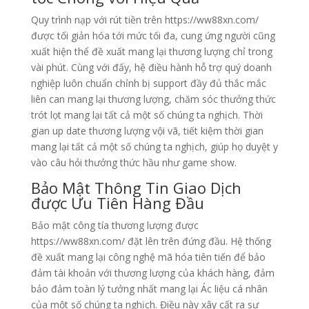
Quy trình nạp với rút tiền trên https://ww88xn.com/
được tối giản hóa tới mức tối đa, cung ứng người cũng
xuất hiện thể đề xuất mang lại thương lượng chỉ trong
vài phút. Cùng với đấy, hệ điều hành hỗ trợ quý doanh
nghiệp luôn chuẩn chỉnh bị support đầy đủ thắc mắc
liên can mang lại thương lượng, chăm sóc thưởng thức
trót lọt mang lại tất cả một số chúng ta nghịch. Thời
gian up date thương lượng vội vã, tiết kiệm thời gian
mang lại tất cả một số chúng ta nghịch, giúp họ duyệt y
vào câu hỏi thưởng thức hầu như game show.
Bảo Mật Thông Tin Giao Dịch
được Ưu Tiên Hàng Đầu
Bảo mật công tía thương lượng được
https://ww88xn.com/ đặt lên trên đứng đầu. Hệ thống
đề xuất mang lại công nghệ mã hóa tiên tiến để bảo
đảm tài khoản với thương lượng của khách hàng, đảm
bảo đảm toàn lý tưởng nhất mang lại Ác liệu cá nhân
của một số chúng ta nghịch. Điều này xây cất ra sự