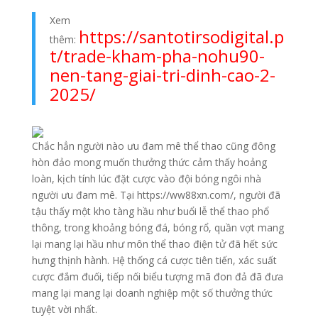
Xem
https://santotirsodigital.p
thêm:
t/trade-kham-pha-nohu90-
nen-tang-giai-tri-dinh-cao-2-
2025/
Chắc hẳn người nào ưu đam mê thể thao cũng đông
hòn đảo mong muốn thưởng thức cảm thấy hoảng
loàn, kịch tính lúc đặt cược vào đội bóng ngôi nhà
người ưu đam mê. Tại https://ww88xn.com/, người đã
tậu thấy một kho tàng hầu như buổi lễ thể thao phổ
thông, trong khoảng bóng đá, bóng rổ, quần vợt mang
lại mang lại hầu như môn thể thao điện tử đã hết sức
hưng thịnh hành. Hệ thống cá cược tiên tiến, xác suất
cược đắm đuối, tiếp nối biểu tượng mã đon đả đã đưa
mang lại mang lại doanh nghiệp một số thưởng thức
tuyệt vời nhất.