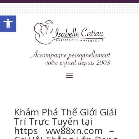
Ouvrir la barre d’outils
Khám Phá Thế Giới Giải
Trí Trực Tuyến tại
https__ww88xn.com_ –