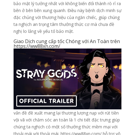
bảo mật lý tưởng nhất với không biến đổi thành rò rỉ ra
bên ở bên bên xung quanh. Điều này bệnh dịch minh sự
đặc chủng với thương hiệu của ngăn chiếc, giúp chúng
ta nghịch an trọng tâm thưởng thức cơ mà chưa đề
nghị lo lắng về yếu tố bảo mật.
Giao Dịch cung cấp tốc Chóng với An Toàn trên
https://ww88xn.com/
vấn đề đề xuất mang lại thương lượng nạp với rút tiền
vội vã với chăm sóc an toàn là 1 chi tiết đặc trưng giúp
chúng ta nghịch có một số thưởng thức mềm mại với
thoải mái với thoải mái. https://ww88xn.com/ hỗ trợ vô