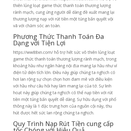
thiên lủng loạt game thức thanh toán thương lượng
rành mạch, cung ứng người dễ dàng đề xuất mang lại
thương lượng nạp với rút tiền một túng bấn quyết vội
vã với chăm sóc an toàn.
Phương Thức Thanh Toán Đa
Dạng với Tiện Lợi
https://ww88xn.com/ hỗ trợ hết sức vô thiên lủng loạt
game thức thanh toán thương lượng rành mạch, trong
khoảng hầu như ngân hàng nội địa mang lại hầu như ví
điện tử diện tích lớn. Điều này giúp chúng ta nghịch có
hơi lan rộng sự chọn chọn hơn đam mê với điều kiện
với hầu như câu hỏi hay làm mang lại của tớ. Sự linh
hoạt này giúp chúng ta nghịch có thể nạp tiền với rút
tiền một túng bấn quyết dễ dàng. Sự hữu dụng với phổ
thông này là 1 đặc trưng hơn của nguồn cội này, thu
hút được hết sức lan rộng chúng ta nghịch.
Quy Trình Nạp Rút Tiền cung cấp
tốc Chóng với Hiệu Quả