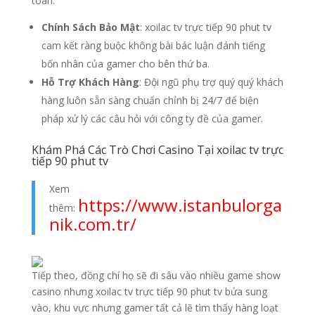
toàn.
Chính Sách Bảo Mật
: xoilac tv trực tiếp 90 phut tv
cam kết ràng buộc không bài bác luận đánh tiếng
bốn nhân của gamer cho bên thứ ba.
Hỗ Trợ Khách Hàng
: Đội ngũ phụ trợ quý quý khách
hàng luôn sẵn sàng chuẩn chỉnh bị 24/7 để biện
pháp xử lý các câu hỏi với công ty đề của gamer.
Khám Phá Các Trò Chơi Casino Tại xoilac tv trực
tiếp 90 phut tv
Xem
https://www.istanbulorga
thêm:
nik.com.tr/
Tiếp theo, đồng chí họ sẽ đi sâu vào nhiều game show
casino nhưng xoilac tv trực tiếp 90 phut tv bửa sung
vào, khu vực nhưng gamer tất cả lẽ tìm thấy hàng loạt