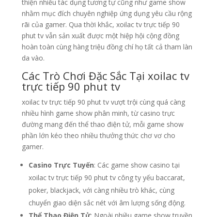
thiện nhiều tác dụng tương tự cũng như game show
nhằm mục đích chuyên nghiệp ứng dụng yêu cầu rộng
rãi của gamer. Qua thời khắc, xoilac tv trực tiếp 90
phut tv vẫn sản xuất được một hiệp hội cộng đồng
hoàn toàn cùng hàng triệu đồng chí họ tất cả tham làn
da vào.
Các Trò Chơi Đặc Sắc Tại xoilac tv
trực tiếp 90 phut tv
xoilac tv trực tiếp 90 phut tv vượt trội cùng quá càng
nhiều hình game show phân minh, từ casino trực
đường mang đến thể thao điện tử, mỗi game show
phần lớn kéo theo nhiều thưởng thức chơ vơ cho
gamer.
Casino Trực Tuyến
: Các game show casino tại
xoilac tv trực tiếp 90 phut tv công ty yếu baccarat,
poker, blackjack, với càng nhiều trò khác, cùng
chuyển giao diện sắc nét với âm lượng sống động.
Thể Thao Điện Tử
: Ngoài nhiều game show truyền