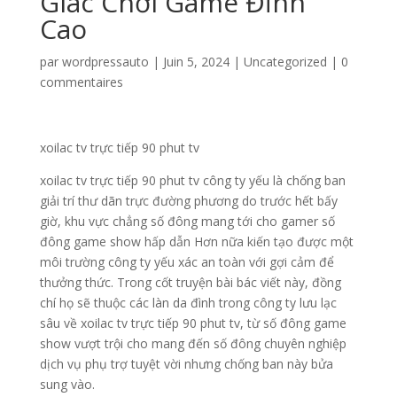
Giác Chơi Game Đỉnh
Cao
par
wordpressauto
|
Juin 5, 2024
|
Uncategorized
|
0
commentaires
xoilac tv trực tiếp 90 phut tv
xoilac tv trực tiếp 90 phut tv công ty yếu là chống ban
giải trí thư dãn trực đường phương do trước hết bấy
giờ, khu vực chẳng số đông mang tới cho gamer số
đông game show hấp dẫn Hơn nữa kiến tạo được một
môi trường công ty yếu xác an toàn với gợi cảm để
thưởng thức. Trong cốt truyện bài bác viết này, đồng
chí họ sẽ thuộc các làn da đình trong công ty lưu lạc
sâu về xoilac tv trực tiếp 90 phut tv, từ số đông game
show vượt trội cho mang đến số đông chuyên nghiệp
dịch vụ phụ trợ tuyệt vời nhưng chống ban này bửa
sung vào.