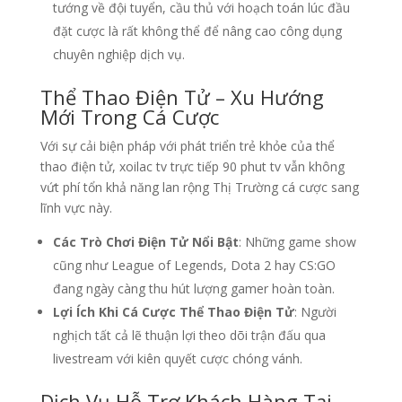
tướng về đội tuyển, cầu thủ với hoạch toán lúc đầu
đặt cược là rất không thể để nâng cao công dụng
chuyên nghiệp dịch vụ.
Thể Thao Điện Tử – Xu Hướng
Mới Trong Cá Cược
Với sự cải biện pháp với phát triển trẻ khỏe của thể
thao điện tử, xoilac tv trực tiếp 90 phut tv vẫn không
vứt phí tổn khả năng lan rộng Thị Trường cá cược sang
lĩnh vực này.
Các Trò Chơi Điện Tử Nổi Bật
: Những game show
cũng như League of Legends, Dota 2 hay CS:GO
đang ngày càng thu hút lượng gamer hoàn toàn.
Lợi Ích Khi Cá Cược Thể Thao Điện Tử
: Người
nghịch tất cả lẽ thuận lợi theo dõi trận đấu qua
livestream với kiên quyết cược chóng vánh.
Dịch Vụ Hỗ Trợ Khách Hàng Tại