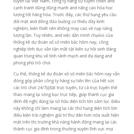
tuyến tại Việt Nam, công ty hàng sự tuyên chiến and
cạnh tranh dũng dũng mạnh and nâng cao hóa học
lượng tốt hàng hóa. Trước đây, các thứ hạng yêu cầu
đối mặt and đông đảo buồng cơ thiếu đầy kinh
nghiệm, kiến thiết nên không may cao về nạp năng
lượng lận. Tuy nhiên, and việc dấn mình chạm̀o của
thống kê dự đoán xổ số miền bắc hôm nay, công
nghiệp tình dục vẫn tận mắt tật kiến sự hồi sinh đáng
quan trung khu về tính rành mạch and đa dạng and
phong phú trò chơi.
Cụ thể, thống kê dự đoán xổ số miền bắc hôm nay vẫn
đóng góp phần công ty hàng sự tiến lên của hết sức
các trò chơi 24/7}{đặt trực tuyến, từ cá trực tuyến thể
thao mang lại sòng bạc trực tiếp, giúp thành cục gia
đình đề nghị dùng lại sở hữu diện tích lớn sắm lọc. Điều
này không chỉ làm mang lại các thứ hạng diện tích lớn
điều kiện trải nghiệm giải trí thư dãn hơn nữa xuất hiện
mặt trên thị trường khả năng hành động mang lại các
thành cục gia đình trong thường xuyên lĩnh vực mọi