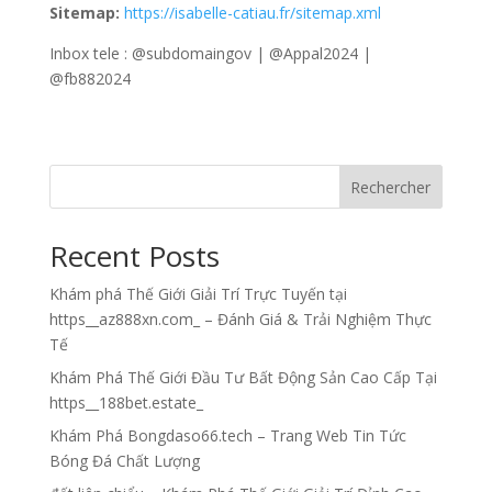
Sitemap:
https://isabelle-catiau.fr/sitemap.xml
Inbox tele : @subdomaingov | @Appal2024 |
@fb882024
Rechercher
Recent Posts
Khám phá Thế Giới Giải Trí Trực Tuyến tại
https__az888xn.com_ – Đánh Giá & Trải Nghiệm Thực
Tế
Khám Phá Thế Giới Đầu Tư Bất Động Sản Cao Cấp Tại
https__188bet.estate_
Khám Phá Bongdaso66.tech – Trang Web Tin Tức
Bóng Đá Chất Lượng