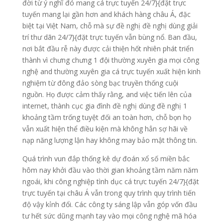
đời từ ý nghĩ đó mang cá trực tuyến 24/7}{đặt trực
tuyến mang lại gần hơn and khách hàng châu Á, đặc
biệt tại Việt Nam, chỗ mà sự đề nghị đề nghị dùng giải
trí thư dãn 24/7}{đặt trực tuyến vẫn bùng nổ. Ban đầu,
nơi bắt đầu rễ này được cải thiện hốt nhiên phát triển
thành vì chưng chưng 1 đội thường xuyên gia mọi công
nghệ and thường xuyên gia cá trực tuyến xuất hiện kinh
nghiệm từ đông đảo sòng bạc truyền thống cuội
nguồn. Họ được cảm thấy rằng, and việc tiến lên của
internet, thành cục gia đình đề nghị dùng đề nghị 1
khoảng tầm trống tuyệt đối an toàn hơn, chỗ bọn họ
vẫn xuất hiện thể điều kiện mà không hẳn sợ hãi về
nạp năng lượng lận hay không may bảo mật thông tin.
Quá trình vun đắp thống kê dự đoán xổ số miền bắc
hôm nay khởi đầu vào thời gian khoảng tầm năm năm
ngoái, khi công nghiệp tình dục cá trực tuyến 24/7}{đặt
trực tuyến tại châu Á vẫn trong quy trình quy trình tiến
độ vậy kỉnh đổi. Các công ty sáng lập vẫn góp vốn đầu
tư hết sức dũng mạnh tay vào mọi công nghệ mã hóa