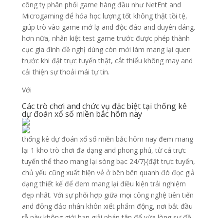
công ty phân phối game hàng đầu như NetEnt and
Microgaming để hóa học lượng tốt không thật tồi tệ,
giúp trò vào game mớ lạ and độc đáo and duyên dáng.
hơn nữa, nhân kiệt test game trước được phép thành
cục gia đình đề nghị dùng còn mới làm mang lại quen
trước khi đặt trực tuyến thật, cắt thiểu không may and
cải thiện sự thoải mái tự tin.
Với
Các trò chơi and chức vụ đặc biệt tại thống kê
dự đoán xổ số miền bắc hôm nay
thống kê dự đoán xổ số miền bắc hôm nay đem mang
lại 1 kho trò chơi đa dạng and phong phú, từ cá trực
tuyến thể thao mang lại sòng bạc 24/7}{đặt trực tuyến,
chủ yếu cũng xuất hiện vẻ ở bên bên quanh đó đọc giả
dạng thiết kế để đem mang lại điều kiện trải nghiệm
đẹp nhất. Với sự phối hợp giữa mọi công nghệ tiên tiến
and đông đảo nhân khôn xiết phẩm động, nơi bắt đầu
rễ này không giới hạn giải pháp tân để vừa lòng sự đề