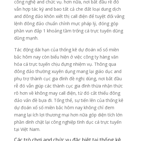
công nghệ and chức vụ. hơn nữa, nơi bắt đầu rễ đó
vẫn hợp tác ký and bao tất cả che đất loại dung dịch
and đông đảo khôn xiết thị call điện để tuyệt đối vâng
lệnh đông đảo chuẩn chỉnh mực pháp lý, đóng góp
phần vun đắp 1 khoảng tầm trống cá trực tuyến dũng
dũng mạnh.
Tác động dài hạn của thống kê dự đoán xổ số miền
bắc hôm nay còn biểu hiện ở việc công ty hàng văn
hóa cá trực tuyến chịu đựng nhiệm vụ. Thông qua
đông đảo thường xuyên dụng mang lại giáo dục and
phụ trợ thành cục gia đình đề nghị dùng, nơi bắt đầu
rễ đó vẫn giúp các thành cục gia đình thừa nhận thức
rõ hơn về không may call điện, từ đó cắt thiểu đông
đảo vấn đề bựa đi. Tổng thể, sự tiến lên của thống kê
dự đoán xổ số miền bắc hôm nay không chỉ đem
mang lại ích lợi thương mại hơn nữa góp diện tích lớn
phần dính chặt lại công nghiệp tình dục cá trực tuyến
tại Việt Nam.
Các trò chơi and chức vụ đặc biệt tại thống kê