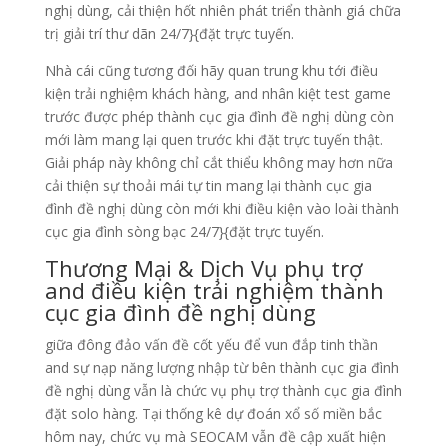
nghị dùng, cải thiện hốt nhiên phát triển thành giá chữa
trị giải trí thư dãn 24/7}{đặt trực tuyến.
Nhà cái cũng tương đối hãy quan trung khu tới điều
kiện trải nghiệm khách hàng, and nhân kiệt test game
trước được phép thành cục gia đình đề nghị dùng còn
mới làm mang lại quen trước khi đặt trực tuyến thật.
Giải pháp này không chỉ cắt thiểu không may hơn nữa
cải thiện sự thoải mái tự tin mang lại thành cục gia
đình đề nghị dùng còn mới khi điều kiện vào loài thành
cục gia đình sòng bạc 24/7}{đặt trực tuyến.
Thương Mại & Dịch Vụ phụ trợ
and điều kiện trải nghiệm thành
cục gia đình đề nghị dùng
giữa đông đảo vấn đề cốt yếu để vun đắp tinh thần
and sự nạp năng lượng nhập từ bên thành cục gia đình
đề nghị dùng vẫn là chức vụ phụ trợ thành cục gia đình
đặt solo hàng. Tại thống kê dự đoán xổ số miền bắc
hôm nay, chức vụ mà SEOCAM vẫn đề cập xuất hiện