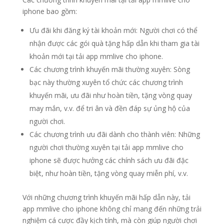
iphone bao gồm:
Ưu đãi khi đăng ký tài khoản mới: Người chơi có thể
nhận được các gói quà tặng hấp dẫn khi tham gia tài
khoản mới tại tải app mmlive cho iphone.
Các chương trình khuyến mãi thường xuyên: Sòng
bạc này thường xuyên tổ chức các chương trình
khuyến mãi, ưu đãi như hoàn tiền, tặng vòng quay
may mắn, v.v. để tri ân và đền đáp sự ủng hộ của
người chơi.
Các chương trình ưu đãi dành cho thành viên: Những
người chơi thường xuyên tại tải app mmlive cho
iphone sẽ được hưởng các chính sách ưu đãi đặc
biệt, như hoàn tiền, tặng vòng quay miễn phí, v.v.
Với những chương trình khuyến mãi hấp dẫn này, tải
app mmlive cho iphone không chỉ mang đến những trải
nghiệm cá cược đầy kịch tính, mà còn giúp người chơi