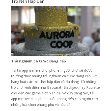
Trở Nên Hấp Dẫn
Trải nghiệm Cá Cược Đẳng Cấp
Tại tải app mmlive cho iphone, người chơi sẽ được
thưởng thức những trải nghiệm cá cược đẳng cấp, với
hàng loạt các trò chơi hấp dẫn và đa dạng. Từ những
trò chơi kinh điển như Baccarat, Blackjack hay Roulette
cho đến các game slot hiện đại và đầy sáng tạo, tải
app mmlive cho iphone luôn mang đến cho người chơi
những lựa chọn phong phú và hấp dẫn.