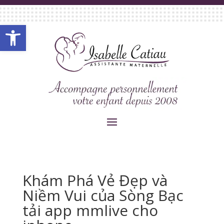
Ouvrir la barre d’outils
Khám Phá Vẻ Đẹp và
Niềm Vui của Sòng Bạc
tải app mmlive cho