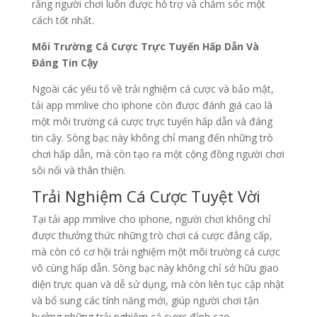
rằng người chơi luôn được hỗ trợ và chăm sóc một
cách tốt nhất.
Môi Trường Cá Cược Trực Tuyến Hấp Dẫn Và
Đáng Tin Cậy
Ngoài các yếu tố về trải nghiệm cá cược và bảo mật,
tải app mmlive cho iphone còn được đánh giá cao là
một môi trường cá cược trực tuyến hấp dẫn và đáng
tin cậy. Sòng bạc này không chỉ mang đến những trò
chơi hấp dẫn, mà còn tạo ra một cộng đồng người chơi
sôi nổi và thân thiện.
Trải Nghiệm Cá Cược Tuyệt Vời
Tại tải app mmlive cho iphone, người chơi không chỉ
được thưởng thức những trò chơi cá cược đẳng cấp,
mà còn có cơ hội trải nghiệm một môi trường cá cược
vô cùng hấp dẫn. Sòng bạc này không chỉ sở hữu giao
diện trực quan và dễ sử dụng, mà còn liên tục cập nhật
và bổ sung các tính năng mới, giúp người chơi tận
hưởng những trải nghiệm cá cược đỉnh cao.