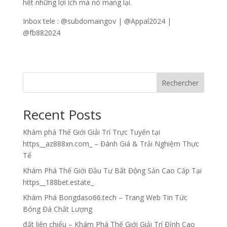
hết những lợi ích mà nó mang lại.
Inbox tele : @subdomaingov | @Appal2024 |
@fb882024
Rechercher
Recent Posts
Khám phá Thế Giới Giải Trí Trực Tuyến tại
https__az888xn.com_ – Đánh Giá & Trải Nghiệm Thực
Tế
Khám Phá Thế Giới Đầu Tư Bất Động Sản Cao Cấp Tại
https__188bet.estate_
Khám Phá Bongdaso66.tech – Trang Web Tin Tức
Bóng Đá Chất Lượng
đất liên chiểu – Khám Phá Thế Giới Giải Trí Đỉnh Cao