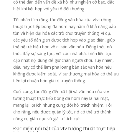
có thể dẫn đến vấn đề xã hội như nghiện cờ bạc, đặc
biệt khi kết hợp với yếu tố đổi thưởng.
Tôi phân tích rằng, tác động văn hóa của vtv tường
thuật trực tiếp bóng đá hôm nay nằm ở khả năng bảo
tồn và hiện đại hóa các trò chơi truyền thống. Ví dụ,
các yếu tố dân gian được tích hợp vào giao diện, giúp
thế hệ trẻ hiểu hơn về di sản văn hóa. Đồng thời, nó
thúc đẩy sự sáng tạo, với các nhà phát triển liên tục
cập nhật nội dung để giữ chân người chơi. Tuy nhiên,
điều này có thể làm pha loãng bản sắc văn hóa nếu
không được kiểm soát, vì sự thương mại hóa có thể ưu
tiên lợi nhuận hơn giá trị truyền thống.
Cuối cùng, tác động đến xã hội và văn hóa của vtv
tường thuật trực tiếp bóng đá hôm nay là hai mặt,
mang lại lợi ích nhưng cũng đòi hỏi trách nhiệm. Tôi
cho rằng, nếu được quản lý tốt, nó có thể trở thành
công cụ giáo dục và giải trí tích cực.
Đặc điểm nổi bật của vtv tường thuật trực tiếp