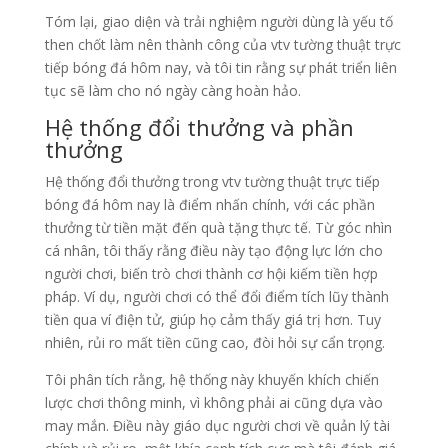
Tóm lại, giao diện và trải nghiệm người dùng là yếu tố
then chốt làm nên thành công của vtv tường thuật trực
tiếp bóng đá hôm nay, và tôi tin rằng sự phát triển liên
tục sẽ làm cho nó ngày càng hoàn hảo.
Hệ thống đổi thưởng và phần
thưởng
Hệ thống đổi thưởng trong vtv tường thuật trực tiếp
bóng đá hôm nay là điểm nhấn chính, với các phần
thưởng từ tiền mặt đến quà tặng thực tế. Từ góc nhìn
cá nhân, tôi thấy rằng điều này tạo động lực lớn cho
người chơi, biến trò chơi thành cơ hội kiếm tiền hợp
pháp. Ví dụ, người chơi có thể đổi điểm tích lũy thành
tiền qua ví điện tử, giúp họ cảm thấy giá trị hơn. Tuy
nhiên, rủi ro mất tiền cũng cao, đòi hỏi sự cẩn trọng.
Tôi phân tích rằng, hệ thống này khuyến khích chiến
lược chơi thông minh, vì không phải ai cũng dựa vào
may mắn. Điều này giáo dục người chơi về quản lý tài