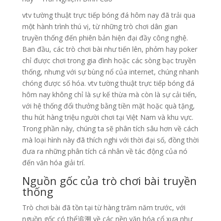
vtv tường thuật trực tiếp bóng đá hôm nay đã trải qua
một hành trình thú vị, từ những trò chơi dân gian
truyền thống đến phiên bản hiện đại đầy công nghệ.
Ban đầu, các trò chơi bài như tiến lên, phỏm hay poker
chỉ được chơi trong gia đình hoặc các sòng bạc truyền
thống, nhưng với sự bùng nổ của internet, chúng nhanh
chóng được số hóa. vtv tường thuật trực tiếp bóng đá
hôm nay không chỉ là sự kế thừa mà còn là sự cải tiến,
với hệ thống đổi thưởng bằng tiền mặt hoặc quà tặng,
thu hút hàng triệu người chơi tại Việt Nam và khu vực.
Trong phần này, chúng ta sẽ phân tích sâu hơn về cách
mà loại hình này đã thích nghi với thời đại số, đồng thời
đưa ra những phân tích cá nhân về tác động của nó
đến văn hóa giải trí.
Nguồn gốc của trò chơi bài truyền
thống
Trò chơi bài đã tồn tại từ hàng trăm năm trước, với
nguồn gốc có thể追溯 về các nền văn hóa cổ xưa như