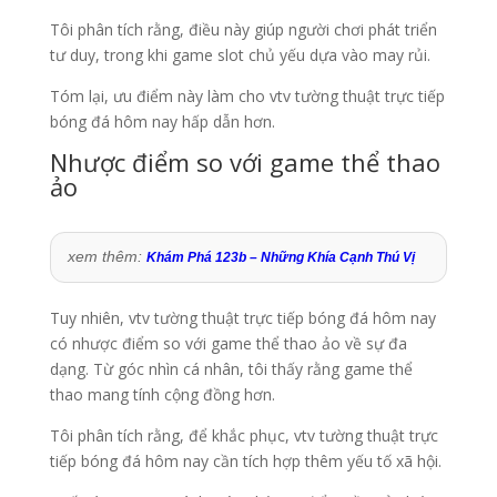
Tôi phân tích rằng, điều này giúp người chơi phát triển
tư duy, trong khi game slot chủ yếu dựa vào may rủi.
Tóm lại, ưu điểm này làm cho vtv tường thuật trực tiếp
bóng đá hôm nay hấp dẫn hơn.
Nhược điểm so với game thể thao
ảo
xem thêm:
Khám Phá 123b – Những Khía Cạnh Thú Vị
Tuy nhiên, vtv tường thuật trực tiếp bóng đá hôm nay
có nhược điểm so với game thể thao ảo về sự đa
dạng. Từ góc nhìn cá nhân, tôi thấy rằng game thể
thao mang tính cộng đồng hơn.
Tôi phân tích rằng, để khắc phục, vtv tường thuật trực
tiếp bóng đá hôm nay cần tích hợp thêm yếu tố xã hội.