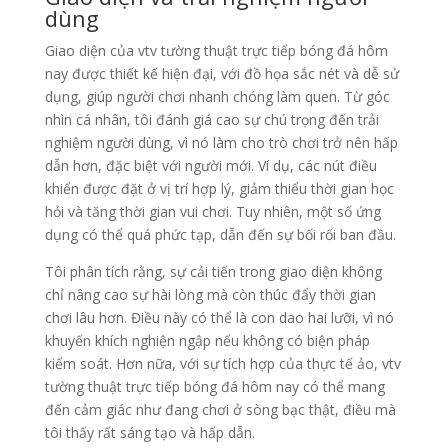
dùng
Giao diện của vtv tường thuật trực tiếp bóng đá hôm
nay được thiết kế hiện đại, với đồ họa sắc nét và dễ sử
dụng, giúp người chơi nhanh chóng làm quen. Từ góc
nhìn cá nhân, tôi đánh giá cao sự chú trọng đến trải
nghiệm người dùng, vì nó làm cho trò chơi trở nên hấp
dẫn hơn, đặc biệt với người mới. Ví dụ, các nút điều
khiển được đặt ở vị trí hợp lý, giảm thiểu thời gian học
hỏi và tăng thời gian vui chơi. Tuy nhiên, một số ứng
dụng có thể quá phức tạp, dẫn đến sự bối rối ban đầu.
Tôi phân tích rằng, sự cải tiến trong giao diện không
chỉ nâng cao sự hài lòng mà còn thúc đẩy thời gian
chơi lâu hơn. Điều này có thể là con dao hai lưỡi, vì nó
khuyến khích nghiện ngập nếu không có biện pháp
kiểm soát. Hơn nữa, với sự tích hợp của thực tế ảo, vtv
tường thuật trực tiếp bóng đá hôm nay có thể mang
đến cảm giác như đang chơi ở sòng bạc thật, điều mà
tôi thấy rất sáng tạo và hấp dẫn.