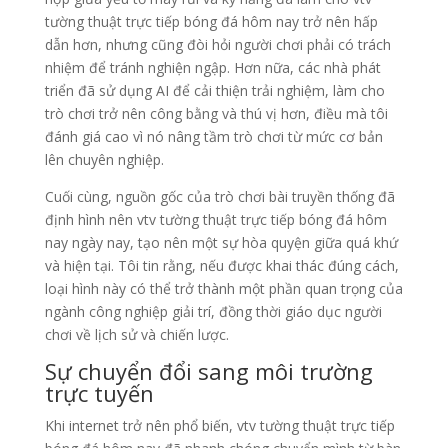
tường thuật trực tiếp bóng đá hôm nay trở nên hấp
dẫn hơn, nhưng cũng đòi hỏi người chơi phải có trách
nhiệm để tránh nghiện ngập. Hơn nữa, các nhà phát
triển đã sử dụng AI để cải thiện trải nghiệm, làm cho
trò chơi trở nên công bằng và thú vị hơn, điều mà tôi
đánh giá cao vì nó nâng tầm trò chơi từ mức cơ bản
lên chuyên nghiệp.
Cuối cùng, nguồn gốc của trò chơi bài truyền thống đã
định hình nên vtv tường thuật trực tiếp bóng đá hôm
nay ngày nay, tạo nên một sự hòa quyện giữa quá khứ
và hiện tại. Tôi tin rằng, nếu được khai thác đúng cách,
loại hình này có thể trở thành một phần quan trọng của
ngành công nghiệp giải trí, đồng thời giáo dục người
chơi về lịch sử và chiến lược.
Sự chuyển đổi sang môi trường
trực tuyến
Khi internet trở nên phổ biến, vtv tường thuật trực tiếp