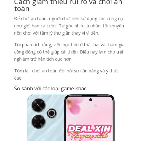
Cách giảm thiểu rủi ro và chơi an
toàn
Để chơi an toàn, người chơi nên sử dụng các công cụ
như giới hạn cá cược. Từ góc nhìn cá nhân, tôi khuyên
nên chơi với tâm lý thư giãn thay vì vì tiền.
Tôi phân tích rằng, việc học hỏi từ thất bại và tham gia
cộng đồng có thể giúp cải thiện. Điều này làm cho trải
nghiệm trở nên tích cực hơn.
Tóm lại, chơi an toàn đòi hỏi sự cân bằng và ý thức
cao.
So sánh với các loại game khác