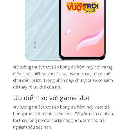
vtv tường thuật trực tiếp bóng đá hôm nay có những
điểm khác biệt so với các loại game khác, từ cơ chế
chơi đến lợi ích. Trong phần này, chúng ta sẽ so sánh
để thấy rõ ưu thế của nó.
Ưu điểm so với game slot
vtv tường thuật trực tiếp bóng đá hôm nay vượt trội
hơn game slot ở tính chiến lược. Từ góc nhìn cá nhân,
tôi thấy rằng nó đòi hỏi kỹ năng hơn, làm cho trải
nghiệm sâu sắc hơn.