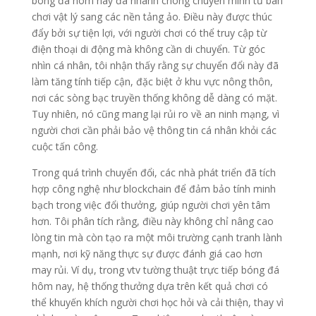
bóng đá hôm nay đã nhanh chóng chuyển mình từ bàn
chơi vật lý sang các nền tảng ảo. Điều này được thúc
đẩy bởi sự tiện lợi, với người chơi có thể truy cập từ
điện thoại di động mà không cần di chuyển. Từ góc
nhìn cá nhân, tôi nhận thấy rằng sự chuyển đổi này đã
làm tăng tính tiếp cận, đặc biệt ở khu vực nông thôn,
nơi các sòng bạc truyền thống không dễ dàng có mặt.
Tuy nhiên, nó cũng mang lại rủi ro về an ninh mạng, vì
người chơi cần phải bảo vệ thông tin cá nhân khỏi các
cuộc tấn công.
Trong quá trình chuyển đổi, các nhà phát triển đã tích
hợp công nghệ như blockchain để đảm bảo tính minh
bạch trong việc đổi thưởng, giúp người chơi yên tâm
hơn. Tôi phân tích rằng, điều này không chỉ nâng cao
lòng tin mà còn tạo ra một môi trường cạnh tranh lành
mạnh, nơi kỹ năng thực sự được đánh giá cao hơn
may rủi. Ví dụ, trong vtv tường thuật trực tiếp bóng đá
hôm nay, hệ thống thưởng dựa trên kết quả chơi có
thể khuyến khích người chơi học hỏi và cải thiện, thay vì