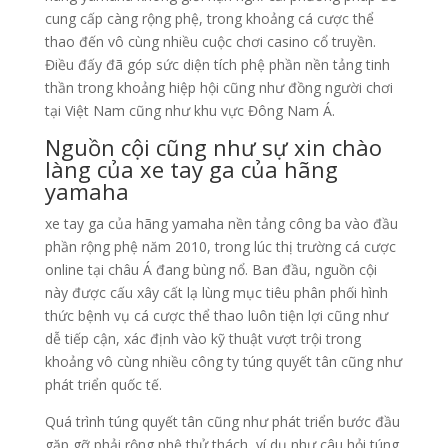
cung cấp càng rộng phệ, trong khoảng cá cược thể
thao đến vô cùng nhiều cuộc chơi casino cổ truyền.
Điều đấy đã góp sức diện tích phệ phần nền tảng tinh
thần trong khoảng hiệp hội cũng như đồng người chơi
tại Việt Nam cũng như khu vực Đông Nam Á.
Nguồn cội cũng như sự xin chào
làng của xe tay ga của hãng
yamaha
xe tay ga của hãng yamaha nền tảng công ba vào đầu
phần rộng phệ năm 2010, trong lúc thị trường cá cược
online tại châu Á đang bùng nổ. Ban đầu, nguồn cội
này được cấu xây cất lạ lùng mục tiêu phân phối hình
thức bệnh vụ cá cược thể thao luôn tiện lợi cũng như
dễ tiếp cận, xác định vào kỹ thuật vượt trội trong
khoảng vô cùng nhiều công ty túng quyết tân cũng như
phát triển quốc tế.
Quá trình túng quyết tân cũng như phát triển bước đầu
gặp gỡ phải rộng phệ thử thách, ví dụ như câu hỏi túng