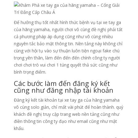
Để hưởng thụ tốt nhất hình thức bệnh vụ tại xe tay ga
của hãng yamaha, người chơi vô cùng đề nghị phải tất
cả phương pháp áp dụng cũng như vô cùng nhiều
nguyên tắc bảo mật thông tin. Nền tảng này không chỉ
cùng với hội tụ vào sự thuận luôn tiện ngoại fake chú
trọng yên thân, làm đến đến đến chính công ty người
chơi chơi trò vui chơi 1 túng quyết thả sức cũng như
bình trọng điểm.
Các bước làm đến đăng ký kết
cũng như đăng nhập tài khoản
Đăng ký kết tài khoản tại xe tay ga của hãng yamaha
vô cùng solo giản, chỉ mất vài phút để hoàn thành. quý
khách đề nghị truy cập trang web nền tảng cũng như
điền thông tin công ty đạo như email cũng như mật
khẩu.