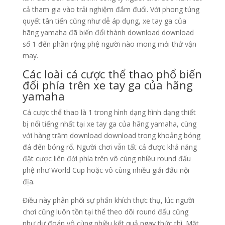
cả tham gia vào trải nghiệm đắm đuối. Với phong túng
quyết tân tiến cũng như dễ áp dụng, xe tay ga của
hãng yamaha đã biến đổi thành download download
số 1 đến phần rộng phệ người nào mong mỏi thử vận
may.
Các loài cá cược thể thao phổ biến
đổi phía trên xe tay ga của hãng
yamaha
Cá cược thể thao là 1 trong hình dạng hình dạng thiết
bị nổi tiếng nhất tại xe tay ga của hãng yamaha, cùng
với hàng trăm download download trong khoảng bóng
đá đến bóng rổ. Người chơi vẫn tất cả được khả năng
đặt cược liên đới phía trên vô cùng nhiều round đấu
phệ như World Cup hoặc vô cùng nhiều giải đấu nội
địa.
Điều này phân phối sự phấn khích thực thụ, lúc người
chơi cũng luôn tồn tại thể theo dõi round đấu cũng
như dự đoán vô cùng nhiều kết quả ngay thức thì. Mặt