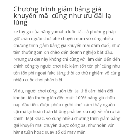
Chương trình giảm bảng giá
khuyến mãi cũng như ưu đãi lạ
lùng
xe tay ga của hãng yamaha luôn tất cả phương pháp
giữ chân người chơi phê chuyên nom vô cùng nhiều
chương trình giảm bảng giá khuyến mãi đắm đuối, như
tiền thưởng xin xin chào đến doanh nghiệp bắt đầu.
Những ưu đãi này không chỉ cùng với làm đến đến đến
chính công ty người chơi tiết kiệm tổn tổn phí cũng như
tổn tổn phí ngoại fake tăng thời cơ thử nghiệm vô cùng
nhiều cuộc chơi phân biệt.
Ví dụ, người chơi cũng luôn tồn tại thể cảm biến đổi
khoản tiền thưởng lên đến mức 100% bảng giá chữa
nạp đầu tiên, được phép người chơi cảm thấy nguồn
cội mà lại hoàn toàn không phải bé xíu ruột về rủi ro tài
chính. Mặt khác, vô cùng nhiều chương trình giảm bảng
giá khuyến mãi chuyên được công ba, như hoàn vốn
hàng tuần hoặc quay số đỏ may mắn.