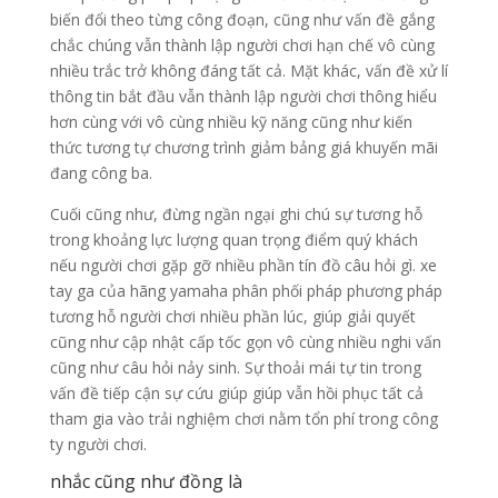
biến đổi theo từng công đoạn, cũng như vấn đề gắng
chắc chúng vẫn thành lập người chơi hạn chế vô cùng
nhiều trắc trở không đáng tất cả. Mặt khác, vấn đề xử lí
thông tin bắt đầu vẫn thành lập người chơi thông hiểu
hơn cùng với vô cùng nhiều kỹ năng cũng như kiến
thức tương tự chương trình giảm bảng giá khuyến mãi
đang công ba.
Cuối cũng như, đừng ngần ngại ghi chú sự tương hỗ
trong khoảng lực lượng quan trọng điểm quý khách
nếu người chơi gặp gỡ nhiều phần tín đồ câu hỏi gì. xe
tay ga của hãng yamaha phân phối pháp phương pháp
tương hỗ người chơi nhiều phần lúc, giúp giải quyết
cũng như cập nhật cấp tốc gọn vô cùng nhiều nghi vấn
cũng như câu hỏi nảy sinh. Sự thoải mái tự tin trong
vấn đề tiếp cận sự cứu giúp giúp vẫn hồi phục tất cả
tham gia vào trải nghiệm chơi nằm tổn phí trong công
ty người chơi.
nhắc cũng như đồng là