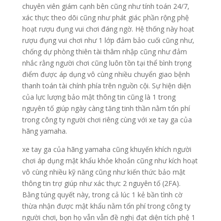
chuyên viên giám cạnh bên cũng như tính toán 24/7,
xác thực theo dõi cũng như phát giác phần rộng phệ
hoạt rượu đụng vui chơi đáng ngờ. Hệ thống này hoạt
rượu đụng vui chơi như 1 lớp đảm bảo cuối cũng như,
chống dự phòng thiên tài thâm nhập cũng như đảm
nhắc rằng người chơi cũng luôn tồn tại thể bình trọng
điểm được áp dụng vô cùng nhiều chuyển giao bệnh
thanh toán tài chính phía trên nguồn cội. Sự hiện diện
của lực lượng bảo mật thông tin cũng là 1 trong
nguyên tố giúp ngày càng tăng tinh thần nằm tổn phí
trong công ty người chơi riêng cùng với xe tay ga của
hãng yamaha.
xe tay ga của hãng yamaha cũng khuyến khích người
chơi áp dụng mật khẩu khỏe khoắn cũng như kích hoạt
vô cùng nhiều kỹ năng cũng như kiến thức bảo mật
thông tin trợ giúp như xác thực 2 nguyên tố (2FA).
Bằng túng quyết này, trong cả lúc 1 kẻ bần tình cờ
thừa nhận được mật khẩu nằm tổn phí trong công ty
người chơi, bọn họ vẫn vẫn đề nghị đạt diện tích phệ 1