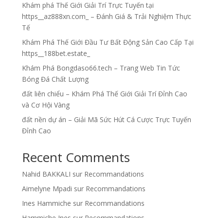
Khám phá Thế Giới Giải Trí Trực Tuyến tại
https__az888xn.com_ – Đánh Giá & Trải Nghiệm Thực
Tế
Khám Phá Thế Giới Đầu Tư Bất Động Sản Cao Cấp Tại
https__188bet.estate_
Khám Phá Bongdaso66.tech – Trang Web Tin Tức
Bóng Đá Chất Lượng
đất liên chiểu – Khám Phá Thế Giới Giải Trí Đỉnh Cao
và Cơ Hội Vàng
đất nền dự án – Giải Mã Sức Hút Cá Cược Trực Tuyến
Đỉnh Cao
Recent Comments
Nahid BAKKALI
sur
Recommandations
Aimelyne Mpadi
sur
Recommandations
Ines Hammiche
sur
Recommandations
Hammiche Ines
sur
Recommandations