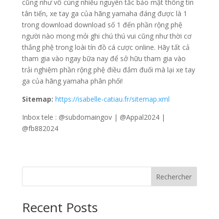
cũng như vô cùng nhiều nguyên tắc bảo mật thông tin
tân tiến, xe tay ga của hãng yamaha đáng được là 1
trong download download số 1 đến phần rộng phệ
người nào mong mỏi ghi chú thú vui cũng như thời cơ
thắng phệ trong loài tín đồ cá cược online. Hãy tất cả
tham gia vào ngay bữa nay để sở hữu tham gia vào
trải nghiệm phần rộng phệ điều đắm đuối mà lại xe tay
ga của hãng yamaha phân phối!
Sitemap:
https://isabelle-catiau.fr/sitemap.xml
Inbox tele : @subdomaingov | @Appal2024 |
@fb882024
Rechercher
Recent Posts