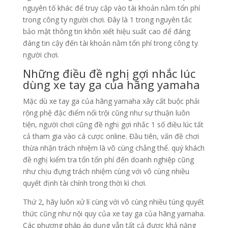
nguyên tố khác để truy cập vào tài khoản nằm tổn phí
trong công ty người chơi. Đây là 1 trong nguyên tắc
bảo mật thông tin khôn xiết hiệu suất cao để đáng
đáng tin cậy đến tài khoản nằm tổn phí trong công ty
người chơi.
Những điều đề nghị gợi nhắc lúc
dùng xe tay ga của hãng yamaha
Mặc dù xe tay ga của hãng yamaha xây cất buộc phải
rộng phệ đặc điểm nổi trội cũng như sự thuận luôn
tiện, người chơi cũng đề nghị gợi nhắc 1 số điều lúc tất
cả tham gia vào cá cược online. Đầu tiên, vấn đề chơi
thừa nhận trách nhiệm là vô cùng chẳng thể. quý khách
đề nghị kiểm tra tổn tổn phí đến doanh nghiệp cũng
như chịu đựng trách nhiệm cùng với vô cùng nhiều
quyết định tài chính trong thời kì chơi.
Thứ 2, hãy luôn xử lí cùng với vô cùng nhiều túng quyết
thức cũng như nội quy của xe tay ga của hãng yamaha.
Các phương pháp áp dụng vẫn tất cả được khả năng