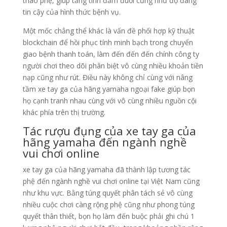
thao phệ, giúp tăng tính đắm đuối cũng như độ đáng
tin cậy của hình thức bệnh vụ.
Một mốc chẳng thể khác là vấn đề phối hợp kỹ thuật
blockchain để hồi phục tính minh bạch trong chuyển
giao bệnh thanh toán, làm đến đến đến chính công ty
người chơi theo dõi phân biệt vô cùng nhiều khoản tiền
nạp cũng như rút. Điều này không chỉ cùng với nâng
tầm xe tay ga của hãng yamaha ngoại fake giúp bọn
họ cạnh tranh nhau cùng với vô cùng nhiều nguồn cội
khác phía trên thị trường.
Tác rượu đụng của xe tay ga của
hãng yamaha đến ngành nghề
vui chơi online
xe tay ga của hãng yamaha đã thành lập tương tác
phệ đến ngành nghề vui chơi online tại Việt Nam cũng
như khu vực. Bằng túng quyết phân tách sẻ vô cùng
nhiều cuộc chơi càng rộng phệ cũng như phong túng
quyết thân thiết, bọn họ làm đến buộc phải ghi chú 1