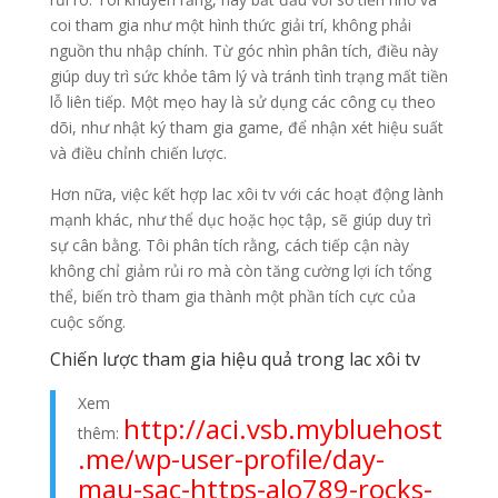
coi tham gia như một hình thức giải trí, không phải
nguồn thu nhập chính. Từ góc nhìn phân tích, điều này
giúp duy trì sức khỏe tâm lý và tránh tình trạng mất tiền
lỗ liên tiếp. Một mẹo hay là sử dụng các công cụ theo
dõi, như nhật ký tham gia game, để nhận xét hiệu suất
và điều chỉnh chiến lược.
Hơn nữa, việc kết hợp lac xôi tv với các hoạt động lành
mạnh khác, như thể dục hoặc học tập, sẽ giúp duy trì
sự cân bằng. Tôi phân tích rằng, cách tiếp cận này
không chỉ giảm rủi ro mà còn tăng cường lợi ích tổng
thể, biến trò tham gia thành một phần tích cực của
cuộc sống.
Chiến lược tham gia hiệu quả trong lac xôi tv
Xem
http://aci.vsb.mybluehost
thêm:
.me/wp-user-profile/day-
mau-sac-https-alo789-rocks-