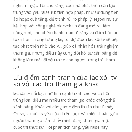
nghiêm ngặt. Tôi cho rằng, các nhà phát triển cần tập
trung vào yếu raise rút tiền hợp pháp, như sử dụng tiền
ảo hoặc quà tặng, để tránh rủi ro pháp lý. Ngoài ra, sự
kết hợp với công nghệ blockchain đang mở ra tiềm
năng mới, cho phép thanh toán rõ ràng và đảm bảo an
toàn hơn. Trong tương lai, tôi dự đoán lac xôi tv sẽ tiếp
tục phát triển nhờ vào AI, giúp cá nhân hóa trải nghiệm
tham gia, nhưng điều này cũng đòi hỏi sự cân bằng để
không làm mất đi yếu raise con người trong trò tham
gia.
Ưu điểm cạnh tranh của lac xôi tv
so với các trò tham gia khác
lac xôi tv nổi bật nhờ tính cạnh tranh cao và cơ hội
trúng lớn, điều mà nhiều trò tham gia khác không thể
sánh bằng. Khác với các game đơn thuần như Candy
Crush, lac xôi tv yêu cầu chiến lược và chiến thuật, giúp
người tham gia cảm thấy mình đang tham gia một
cuộc thi thực sự. Tôi phân tích rằng, yếu raise này