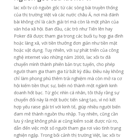
lac xôi tv có nguồn gốc từ các sòng bài truyền thống
của thị trường Việt và các nước châu Á, nơi mà đánh
bài không chỉ là cách giải trí mà còn là một phần của
văn hóa xã hội. Ban đầu, các trò như Tiến lên hay
Poker đã được tham gia trong các buổi tụ họp gia đình
hoặc làng xã, với tiền thưởng đơn giản như tiền mặt
hoặc vật dụng. Tuy nhiên, với sự phát triển của công
nghệ internet vào những năm 2000, lac xôi tv đã
chuyển mình thành phiên bản trực tuyến, cho phép
người tham gia tham gia từ bất kỳ đâu. Điều này không
chỉ làm phong phú thêm trải nghiệm mà còn mở ra cơ
hội kiếm tiền thực sự, biến nó thành một ngành kinh
doanh hốt bạc. Từ góc nhìn cá nhân, tôi thấy rằng sự
chuyển đổi này là một bước tiến sáng tạo, vì nó kết
hợp yếu raise giải trí với kinh tế, giúp nhiều người biến
đam mê thành nguồn thu nhập. Tuy nhiên, cũng cần
lưu ý rằng không phải ai cũng kiểm soát được rủi ro,
dẫn đến việc một số người tham gia rơi vào tình trạng
nghiện ngập. Trong bối cảnh thị trường Việt, lac xôi tv