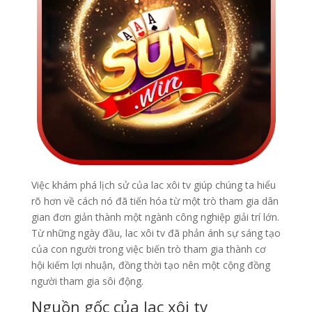
Việc khám phá lịch sử của lac xôi tv giúp chúng ta hiểu
rõ hơn về cách nó đã tiến hóa từ một trò tham gia dân
gian đơn giản thành một ngành công nghiệp giải trí lớn.
Từ những ngày đầu, lac xôi tv đã phản ánh sự sáng tạo
của con người trong việc biến trò tham gia thành cơ
hội kiếm lợi nhuận, đồng thời tạo nên một cộng đồng
người tham gia sôi động.
Nguồn gốc của lac xôi tv