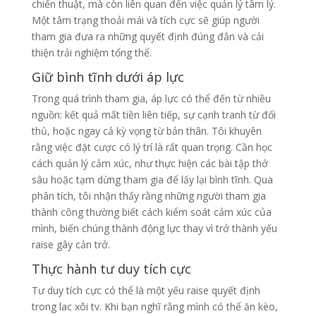
chiến thuật, mà còn liên quan đến việc quản lý tâm lý.
Một tâm trạng thoải mái và tích cực sẽ giúp người
tham gia đưa ra những quyết định đúng đắn và cải
thiện trải nghiệm tổng thể.
Giữ bình tĩnh dưới áp lực
Trong quá trình tham gia, áp lực có thể đến từ nhiều
nguồn: kết quả mất tiền liên tiếp, sự cạnh tranh từ đối
thủ, hoặc ngay cả kỳ vọng từ bản thân. Tôi khuyên
rằng việc đặt cược có lý trí là rất quan trọng. Cần học
cách quản lý cảm xúc, như thực hiện các bài tập thở
sâu hoặc tạm dừng tham gia để lấy lại bình tĩnh. Qua
phân tích, tôi nhận thấy rằng những người tham gia
thành công thường biết cách kiểm soát cảm xúc của
mình, biến chúng thành động lực thay vì trở thành yếu
raise gây cản trở.
Thực hành tư duy tích cực
Tư duy tích cực có thể là một yếu raise quyết định
trong lac xôi tv. Khi bạn nghĩ rằng mình có thể ăn kèo,