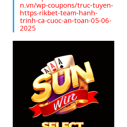
n.vn/wp-coupons/truc-tuyen-
https-rikbet-team-hanh-
trinh-ca-cuoc-an-toan-05-06-
2025