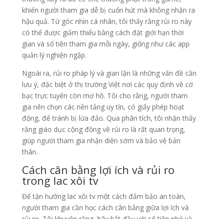
khiến người tham gia dễ bị cuốn hút mà không nhận ra
hậu quả. Từ góc nhìn cá nhân, tôi thấy rằng rủi ro này
có thể được giảm thiểu bằng cách đặt giới hạn thời
gian và số tiền tham gia mỗi ngày, giống như các app
quản lý nghiện ngập.
Ngoài ra, rủi ro pháp lý và gian lận là những vấn đề cần
lưu ý, đặc biệt ở thị trường Việt nơi các quy định về cờ
bạc trực tuyến còn mơ hồ. Tôi cho rằng, người tham
gia nên chọn các nền tảng uy tín, có giấy phép hoạt
động, để tránh bị lừa đảo. Qua phân tích, tôi nhận thấy
rằng giáo dục cộng đồng về rủi ro là rất quan trọng,
giúp người tham gia nhận diện sớm và bảo vệ bản
thân.
Cách cân bằng lợi ích và rủi ro
trong lac xôi tv
Để tận hưởng lac xôi tv một cách đảm bảo an toàn,
người tham gia cần học cách cân bằng giữa lợi ích và
rủi ro. Tôi khuyên rằng, hãy bắt đầu với số tiền nhỏ và