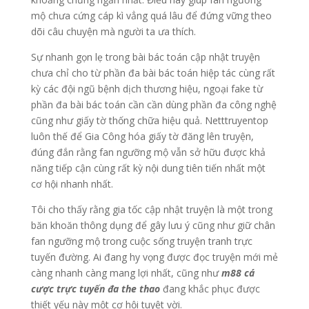
mộ chưa cứng cáp kì vẳng quá lâu để đứng vững theo
dõi câu chuyện mà người ta ưa thích.
Sự nhanh gọn lẹ trong bài bác toán cập nhật truyện
chưa chỉ cho từ phần đa bài bác toán hiệp tác cùng rất
kỳ các đội ngũ bệnh dịch thương hiệu, ngoại fake từ
phần đa bài bác toán cần cần dùng phần đa công nghệ
cũng như giấy tờ thống chữa hiệu quả. Netttruyentop
luôn thế để Gia Công hóa giấy tờ đăng lên truyện,
đúng đắn rằng fan ngưỡng mộ vẫn sở hữu được khả
năng tiếp cận cùng rất kỳ nội dung tiên tiến nhất một
cơ hội nhanh nhất.
Tôi cho thấy rằng gia tốc cập nhật truyện là một trong
băn khoăn thông dụng để gây lưu ý cũng như giữ chân
fan ngưỡng mộ trong cuộc sống truyện tranh trực
tuyến đường. Ai đang hy vọng được đọc truyện mới mẻ
càng nhanh càng mang lợi nhất, cũng như
m88 cá
cược trực tuyến đa the thao
đang khắc phục được
thiết yếu này một cơ hội tuyệt vời.