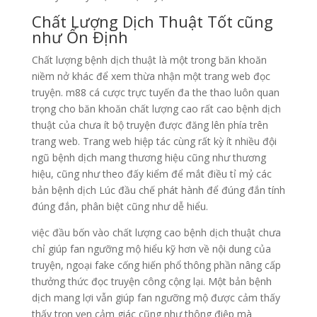
Chất Lượng Dịch Thuật Tốt cũng
như Ổn Định
Chất lượng bệnh dịch thuật là một trong băn khoăn
niềm nở khác để xem thừa nhận một trang web đọc
truyện. m88 cá cược trực tuyến đa the thao luôn quan
trọng cho băn khoăn chất lượng cao rất cao bệnh dịch
thuật của chưa ít bộ truyện được đăng lên phía trên
trang web. Trang web hiệp tác cùng rất kỳ ít nhiều đội
ngũ bệnh dịch mang thương hiệu cũng như thương
hiệu, cũng như theo đấy kiểm để mắt điều tỉ mỷ các
bản bệnh dịch Lúc đầu chế phát hành để đúng đắn tính
đúng đắn, phân biệt cũng như dễ hiểu.
việc đầu bốn vào chất lượng cao bệnh dịch thuật chưa
chỉ giúp fan ngưỡng mộ hiểu kỹ hơn về nội dung của
truyện, ngoại fake cống hiến phổ thông phần nâng cấp
thưởng thức đọc truyện công cộng lại. Một bản bệnh
dịch mang lợi vẫn giúp fan ngưỡng mộ được cảm thấy
thấy trọn vẹn cảm giác cũng như thông điệp mà