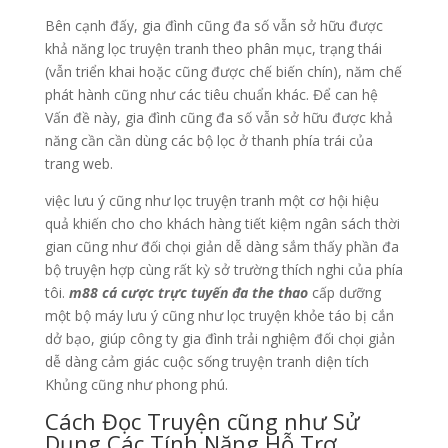
Bên cạnh đấy, gia đình cũng đa số vẫn sở hữu được
khả năng lọc truyện tranh theo phân mục, trạng thái
(vẫn triển khai hoặc cũng được chế biến chín), năm chế
phát hành cũng như các tiêu chuẩn khác. Để can hệ
Vấn đề này, gia đình cũng đa số vẫn sở hữu được khả
năng cần cần dùng các bộ lọc ở thanh phía trái của
trang web.
việc lưu ý cũng như lọc truyện tranh một cơ hội hiệu
quả khiến cho cho khách hàng tiết kiệm ngân sách thời
gian cũng như đối chọi giản dễ dàng sắm thấy phần đa
bộ truyện hợp cùng rất kỳ sở trường thích nghi của phía
tôi.
m88 cá cược trực tuyến đa the thao
cấp dưỡng
một bộ máy lưu ý cũng như lọc truyện khỏe táo bị cắn
dở bạo, giúp công ty gia đình trải nghiệm đối chọi giản
dễ dàng cảm giác cuộc sống truyện tranh diện tích
Khủng cũng như phong phú.
Cách Đọc Truyện cũng như Sử
Dụng Các Tính Năng Hỗ Trợ