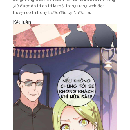
giữ được do trí do trí là một trong trang web đọc
truyện do trí trong bước đầu tại Nước Ta.
Kết luận