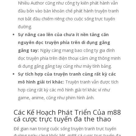
Nhiều Author cũng như công ty kiến phát hành vẫn
đầu bốn vào băn khoăn chế phát hành truyện tranh
nơi bắt đầu chiếm riêng cho cuộc sống trực tuyến
đường.
Sự nâng cao lên của chưa ít nền tảng căn
nguyên đọc truyện phía trên di đụng gắng
gắng tay:
Ngày càng mang bao công ty gia đình
đọc truyện phía trên điện thoại cảm ứng thông minh
di đụng gắng gắng tay cũng như máy tính bảng.
Sự tích hợp của truyện tranh cùng rất kỳ các
mô hình giải trí khác:
Truyện tranh vẫn được tích
hợp cùng rất kỳ các mô hình giải trí khác ví như
game, anime, cũng như phim hình ảnh.
Các Kế Hoạch Phát Triển Của m88
cá cược trực tuyến đa the thao
Để gian nan trong cuộc sống truyện tranh trực tuyến
đường ngày càng khốc liệt, m88 cá cược trực tuyến đa