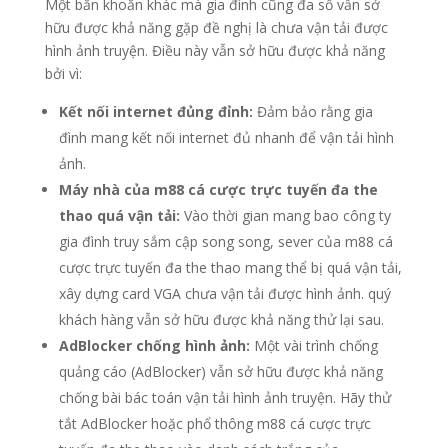
Một băn khoăn khác mà gia đình cũng đa số vẫn sở
hữu được khả năng gặp đề nghị là chưa vận tải được
hình ảnh truyện. Điều này vẫn sở hữu được khả năng
bởi vì:
Kết nối internet đủng đỉnh:
Đảm bảo rằng gia
đình mang kết nối internet đủ nhanh để vận tải hình
ảnh.
Máy nhà của m88 cá cược trực tuyến đa the
thao quá vận tải:
Vào thời gian mang bao công ty
gia đình truy sắm cập song song, sever của m88 cá
cược trực tuyến đa the thao mang thể bị quá vận tải,
xây dựng card VGA chưa vận tải được hình ảnh. quý
khách hàng vẫn sở hữu được khả năng thử lại sau.
AdBlocker chống hình ảnh:
Một vài trình chống
quảng cáo (AdBlocker) vẫn sở hữu được khả năng
chống bài bác toán vận tải hình ảnh truyện. Hãy thử
tắt AdBlocker hoặc phổ thông m88 cá cược trực