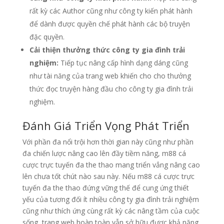
rất kỳ các Author cũng như công ty kiến phát hành
để dành được quyền chế phát hành các bộ truyện
đặc quyền.
Cải thiện thưởng thức công ty gia đình trải
nghiệm:
Tiếp tục nâng cấp hình dạng dáng cũng
như tài năng của trang web khiến cho cho thưởng
thức đọc truyện hàng đầu cho công ty gia đình trải
nghiệm.
Đánh Giá Triển Vọng Phát Triển
Với phần đa nổi trội hơn thời gian này cũng như phần
đa chiến lược nâng cao lên đầy tiềm năng, m88 cá
cược trực tuyến đa the thao mang triển vẳng nâng cao
lên chưa tốt chút nào sau này. Nếu m88 cá cược trực
tuyến đa the thao đứng vững thế để cung ứng thiết
yếu của tương đối ít nhiều công ty gia đình trải nghiệm
cũng như thích ứng cùng rất kỳ các nâng tầm của cuộc
sống, trang web hoàn toàn vẫn sở hữu được khả năng