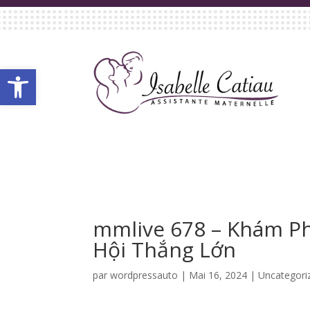
Ouvrir la barre d’outils
mmlive 678 – Khám Ph
Hội Thắng Lớn
par
wordpressauto
|
Mai 16, 2024
|
Uncategori