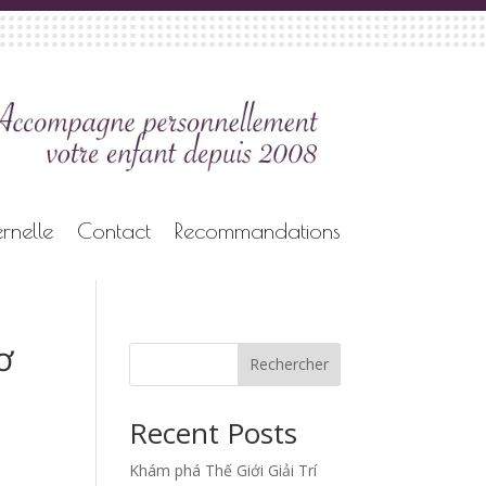
rnelle
Contact
Recommandations
ơ
Rechercher
Recent Posts
Khám phá Thế Giới Giải Trí