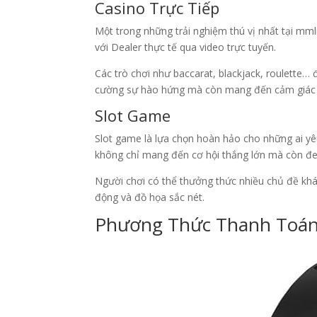
Casino Trực Tiếp
Một trong những trải nghiệm thú vị nhất tại mmli
với Dealer thực tế qua video trực tuyến.
Các trò chơi như baccarat, blackjack, roulette… 
cường sự hào hứng mà còn mang đến cảm giác c
Slot Game
Slot game là lựa chọn hoàn hảo cho những ai yê
không chỉ mang đến cơ hội thắng lớn mà còn đem l
Người chơi có thể thưởng thức nhiều chủ đề khá
động và đồ họa sắc nét.
Phương Thức Thanh Toán