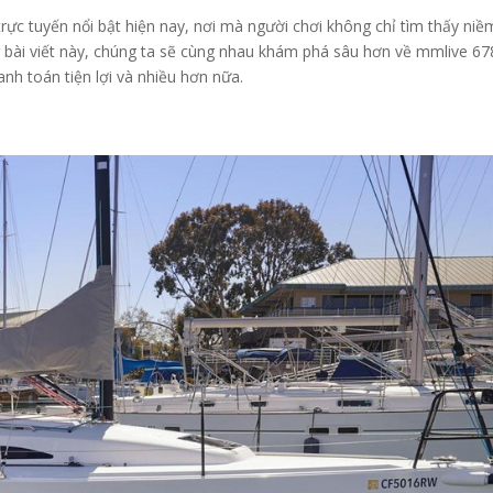
ực tuyến nổi bật hiện nay, nơi mà người chơi không chỉ tìm thấy niề
ng bài viết này, chúng ta sẽ cùng nhau khám phá sâu hơn về mmlive 67
nh toán tiện lợi và nhiều hơn nữa.