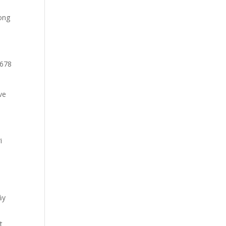
rong
 678
ve
i
ầy
t