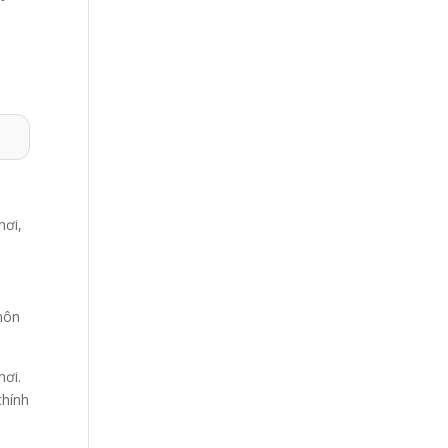
hơi,
 môn
hơi.
chính