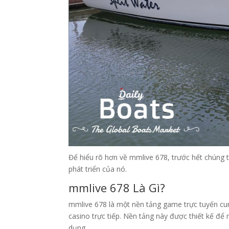
Để hiểu rõ hơn về mmlive 678, trước hết chúng 
phát triển của nó.
mmlive 678 Là Gì?
mmlive 678 là một nền tảng game trực tuyến cun
casino trực tiếp. Nền tảng này được thiết kế để 
dụng.