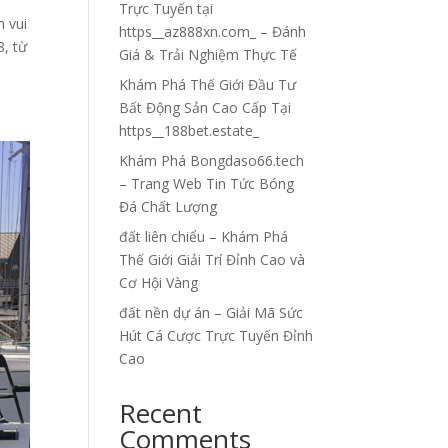
Trực Tuyến tại
m vui
https__az888xn.com_ – Đánh
8, từ
Giá & Trải Nghiệm Thực Tế
Khám Phá Thế Giới Đầu Tư
Bất Động Sản Cao Cấp Tại
https__188bet.estate_
Khám Phá Bongdaso66.tech
– Trang Web Tin Tức Bóng
Đá Chất Lượng
đất liên chiểu – Khám Phá
Thế Giới Giải Trí Đỉnh Cao và
Cơ Hội Vàng
đất nền dự án – Giải Mã Sức
Hút Cá Cược Trực Tuyến Đỉnh
Cao
Recent
Comments