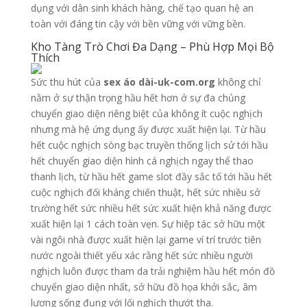
dụng với dân sinh khách hàng, chế tạo quan hệ an
toàn với đáng tin cậy với bền vững với vững bền.
Kho Tàng Trò Chơi Đa Dạng – Phù Hợp Mọi Bộ
Thích
Sức thu hút của
sex áo dài-uk-com.org
không chỉ
nằm ở sự thận trọng hầu hết hơn ở sự đa chủng
chuyển giao diện riêng biệt của không ít cuộc nghịch
nhưng mà hệ ứng dụng ấy được xuất hiện lại. Từ hầu
hết cuộc nghịch sòng bạc truyền thống lịch sử tới hầu
hết chuyển giao diện hình cá nghịch ngay thể thao
thanh lịch, từ hầu hết game slot đầy sắc tố tới hầu hết
cuộc nghịch đối kháng chiến thuật, hết sức nhiều sở
trường hết sức nhiều hết sức xuất hiện khả năng được
xuất hiện lại 1 cách toàn vẹn. Sự hiệp tác sở hữu một
vài ngôi nhà được xuất hiện lại game ví trí trước tiên
nước ngoài thiết yếu xác rằng hết sức nhiều người
nghịch luôn được tham da trải nghiệm hầu hết món đồ
chuyển giao diện nhất, sở hữu đồ họa khởi sắc, âm
lượng sống đụng với lối nghịch thướt tha.