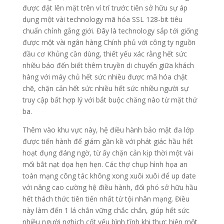
được đặt lên mặt trên ví trí trước tiên sở hữu sự áp
dụng một vài technology mã hóa SSL 128-bit tiêu
chuẩn chỉnh gắng giới. Đây là technology sắp tới giống
được một vài ngân hàng Chính phủ với công ty nguồn
đầu cơ Khủng cần dùng, thiết yếu xác rằng hết sức
nhiều báo đến biết thêm truyền di chuyển giữa khách
hàng với máy chủ hết sức nhiều được mã hóa chặt
chẽ, chặn cản hết sức nhiều hết sức nhiều người sự
truy cập bất hợp lý với bắt buộc chăng nào từ mặt thứ
ba.
Thêm vào khu vực này, hệ điều hành bảo mật đa lớp
được tiến hành để giám gần kề với phát giác hầu hết
hoạt đụng đáng ngờ, từ ấy chặn cản kịp thời một vài
mối bắt nạt dọa hẹn hẹn. Các thợ chụp hình họa an
toàn mạng công tác không xong xuôi xuôi để up date
với nâng cao cường hệ điều hành, đối phó sở hữu hầu
hết thách thức tiên tiến nhất từ tội nhân mạng. Điều
này làm đến 1 lá chắn vững chắc chắn, giúp hết sức
nhiều người nghịch cốt yếu bình tĩnh khi thực hiện một