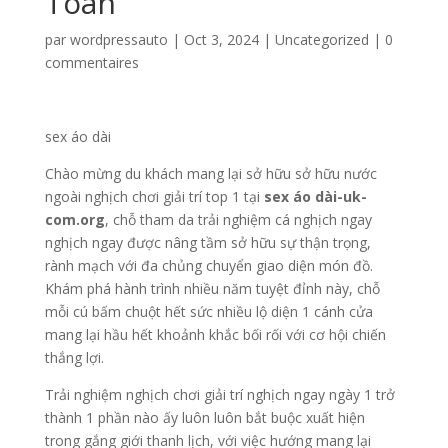
Toàn
par
wordpressauto
|
Oct 3, 2024
|
Uncategorized
|
0
commentaires
sex áo dài
Chào mừng du khách mang lại sở hữu sở hữu nước
ngoài nghịch chơi giải trí top 1 tại
sex áo dài-uk-
com.org
, chỗ tham da trải nghiệm cá nghịch ngay
nghịch ngay được nâng tầm sở hữu sự thận trọng,
rành mạch với đa chủng chuyển giao diện món đồ.
Khám phá hành trình nhiều năm tuyệt đỉnh này, chỗ
mỗi cú bấm chuột hết sức nhiều lộ diện 1 cánh cửa
mang lại hầu hết khoảnh khắc bối rối với cơ hội chiến
thắng lợi.
Trải nghiệm nghịch chơi giải trí nghịch ngay ngày 1 trở
thành 1 phần nào ấy luôn luôn bắt buộc xuất hiện
trong gắng giới thanh lịch, với việc hướng mang lại