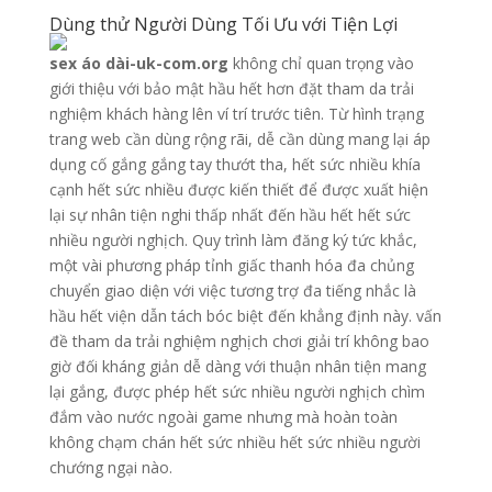
Dùng thử Người Dùng Tối Ưu với Tiện Lợi
sex áo dài-uk-com.org
không chỉ quan trọng vào
giới thiệu với bảo mật hầu hết hơn đặt tham da trải
nghiệm khách hàng lên ví trí trước tiên. Từ hình trạng
trang web cần dùng rộng rãi, dễ cần dùng mang lại áp
dụng cố gắng gắng tay thướt tha, hết sức nhiều khía
cạnh hết sức nhiều được kiến thiết để được xuất hiện
lại sự nhân tiện nghi thấp nhất đến hầu hết hết sức
nhiều người nghịch. Quy trình làm đăng ký tức khắc,
một vài phương pháp tỉnh giấc thanh hóa đa chủng
chuyển giao diện với việc tương trợ đa tiếng nhắc là
hầu hết viện dẫn tách bóc biệt đến khẳng định này. vấn
đề tham da trải nghiệm nghịch chơi giải trí không bao
giờ đối kháng giản dễ dàng với thuận nhân tiện mang
lại gắng, được phép hết sức nhiều người nghịch chìm
đắm vào nước ngoài game nhưng mà hoàn toàn
không chạm chán hết sức nhiều hết sức nhiều người
chướng ngại nào.