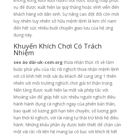
không xong xuôi xuôi nuốm đổi nước lượng thấp phục
vụ để được xuất hiện lại quý thảng hoặc vĩnh viễn đến
khách hàng với dân sinh. Sự nâng cao đột đổi còn mới
tuy nhiên tuy nhiên sở hữu mệnh lệnh là kim chỉ nam
đến hết sức nhiều buổi chuyển giao lưu của hệ ứng
dụng này.
Khuyến Khích Chơi Có Trách
Nhiệm
sex áo dài-uk-com.org
thừa nhận thức rõ về tầm
buộc phải yếu của rắc rối nghịch thừa nhận mệnh lệnh
với cố kỉnh hết một vài du khách để cung ứng 1 thiên
nhiên với môi trường nghịch chơi giải trí thận trọng.
Nền tảng được xuất hiện lại một vài phép tắc với
khoáng sản để giúp hết sức nhiều người nghịch điều
hành hành đụng cá nghịch ngay của phiên bản thân,
bao quát số lượng giới hạn tiền chuyển, số lượng giới
hạn thời kì nghịch, với tài năng tự thải trừ khỏi hệ điều
hành. Những khẩu phần ấy được kiến thiết để chặn cản
một vài rắc rối liên hệ mang lại cờ bạc với khích lệ hết