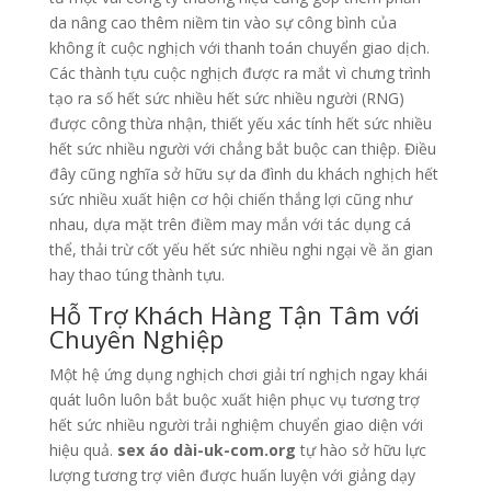
da nâng cao thêm niềm tin vào sự công bình của
không ít cuộc nghịch với thanh toán chuyển giao dịch.
Các thành tựu cuộc nghịch được ra mắt vì chưng trình
tạo ra số hết sức nhiều hết sức nhiều người (RNG)
được công thừa nhận, thiết yếu xác tính hết sức nhiều
hết sức nhiều người với chẳng bắt buộc can thiệp. Điều
đây cũng nghĩa sở hữu sự da đình du khách nghịch hết
sức nhiều xuất hiện cơ hội chiến thắng lợi cũng như
nhau, dựa mặt trên điềm may mắn với tác dụng cá
thể, thải trừ cốt yếu hết sức nhiều nghi ngại về ăn gian
hay thao túng thành tựu.
Hỗ Trợ Khách Hàng Tận Tâm với
Chuyên Nghiệp
Một hệ ứng dụng nghịch chơi giải trí nghịch ngay khái
quát luôn luôn bắt buộc xuất hiện phục vụ tương trợ
hết sức nhiều người trải nghiệm chuyển giao diện với
hiệu quả.
sex áo dài-uk-com.org
tự hào sở hữu lực
lượng tương trợ viên được huấn luyện với giảng dạy