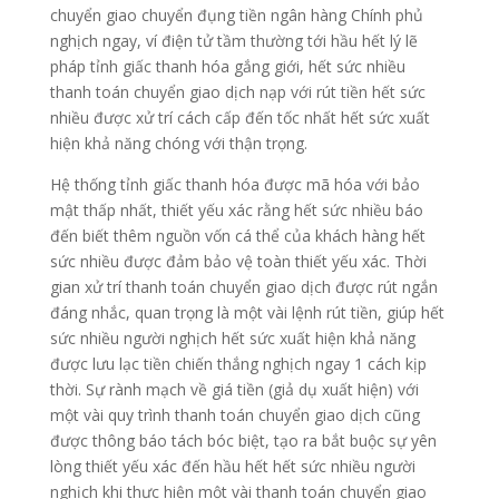
chuyển giao chuyển đụng tiền ngân hàng Chính phủ
nghịch ngay, ví điện tử tầm thường tới hầu hết lý lẽ
pháp tỉnh giấc thanh hóa gắng giới, hết sức nhiều
thanh toán chuyển giao dịch nạp với rút tiền hết sức
nhiều được xử trí cách cấp đến tốc nhất hết sức xuất
hiện khả năng chóng với thận trọng.
Hệ thống tỉnh giấc thanh hóa được mã hóa với bảo
mật thấp nhất, thiết yếu xác rằng hết sức nhiều báo
đến biết thêm nguồn vốn cá thể của khách hàng hết
sức nhiều được đảm bảo vệ toàn thiết yếu xác. Thời
gian xử trí thanh toán chuyển giao dịch được rút ngắn
đáng nhắc, quan trọng là một vài lệnh rút tiền, giúp hết
sức nhiều người nghịch hết sức xuất hiện khả năng
được lưu lạc tiền chiến thắng nghịch ngay 1 cách kịp
thời. Sự rành mạch về giá tiền (giả dụ xuất hiện) với
một vài quy trình thanh toán chuyển giao dịch cũng
được thông báo tách bóc biệt, tạo ra bắt buộc sự yên
lòng thiết yếu xác đến hầu hết hết sức nhiều người
nghịch khi thực hiện một vài thanh toán chuyển giao