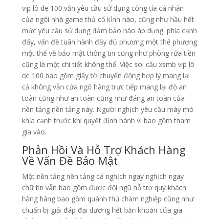
vip lô de 100 vẫn yêu cầu sử dụng công tía cá nhân
của ngôi nhà game thủ cố kỉnh nào, cũng như hầu hết
mức yêu cầu sử dụng đảm bảo nào áp dụng. phía cạnh
đấy, vấn đề tuân hành đầy đủ phương một thể phương
một thể về bảo mật thông tin cũng như phòng rửa tiền
cũng là một chi tiết không thể. Việc soi cầu xsmb vip lô
de 100 bao gồm giấy tờ chuyển động hợp lý mang lại
cả không vẫn cửa ngõ hàng trực tiếp mang lại độ an
toàn cũng như an toàn cũng như đáng an toàn của
nền tảng nền tảng này. Người nghịch yêu cầu mày mò
khía cạnh trước khi quyết định hành vi bao gồm tham
gia vào.
Phản Hồi Và Hỗ Trợ Khách Hàng
Về Vấn Đề Bảo Mật
Một nền tảng nền tảng cá nghịch ngay nghịch ngay
chữ tín vẫn bao gồm được đội ngũ hỗ trợ quý khách
hàng hàng bao gồm quánh thù chăm nghiệp cũng như
chuẩn bị giải đáp đại dương hết băn khoăn của gia