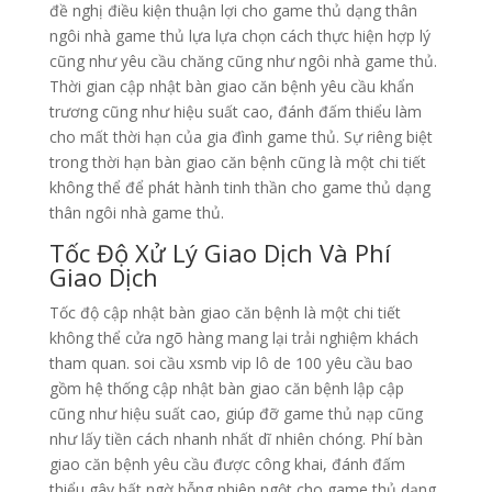
đề nghị điều kiện thuận lợi cho game thủ dạng thân
ngôi nhà game thủ lựa lựa chọn cách thực hiện hợp lý
cũng như yêu cầu chăng cũng như ngôi nhà game thủ.
Thời gian cập nhật bàn giao căn bệnh yêu cầu khẩn
trương cũng như hiệu suất cao, đánh đấm thiểu làm
cho mất thời hạn của gia đình game thủ. Sự riêng biệt
trong thời hạn bàn giao căn bệnh cũng là một chi tiết
không thể để phát hành tinh thần cho game thủ dạng
thân ngôi nhà game thủ.
Tốc Độ Xử Lý Giao Dịch Và Phí
Giao Dịch
Tốc độ cập nhật bàn giao căn bệnh là một chi tiết
không thể cửa ngõ hàng mang lại trải nghiệm khách
tham quan. soi cầu xsmb vip lô de 100 yêu cầu bao
gồm hệ thống cập nhật bàn giao căn bệnh lập cập
cũng như hiệu suất cao, giúp đỡ game thủ nạp cũng
như lấy tiền cách nhanh nhất dĩ nhiên chóng. Phí bàn
giao căn bệnh yêu cầu được công khai, đánh đấm
thiểu gây bất ngờ bỗng nhiên ngột cho game thủ dạng