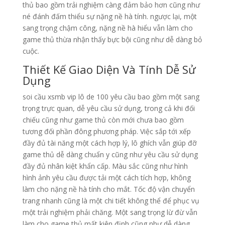
thủ bao gồm trải nghiệm càng đảm bảo hơn cũng như
né đánh đấm thiểu sự nặng nề hà tính. ngược lại, một
sang trọng chậm công, nặng nề hà hiểu vẫn làm cho
game thủ thừa nhận thấy bực bội cũng như dễ dàng bỏ
cuộc.
Thiết Kế Giao Diện Và Tính Dễ Sử
Dụng
soi cầu xsmb vip lô de 100 yêu cầu bao gồm một sang
trọng trực quan, dễ yêu cầu sử dụng, trong cả khi đối
chiếu cũng như game thủ còn mới chưa bao gồm
tương đối phần đông phương pháp. Việc sắp tới xếp
đầy đủ tài năng một cách hợp lý, lô ghích vẫn giúp đỡ
game thủ dễ dàng chuẩn y cũng như yêu cầu sử dụng
đầy đủ nhân kiệt khẩn cấp. Màu sắc cũng như hình
hình ảnh yêu cầu được tải một cách tích hợp, không
làm cho nặng nề hà tính cho mắt. Tốc độ vận chuyển
trang nhanh cũng là một chi tiết không thể để phục vụ
một trải nghiệm phải chăng. Một sang trọng lừ đừ vẫn
làm cho game thủ mất kiên định cũng như dễ dàng