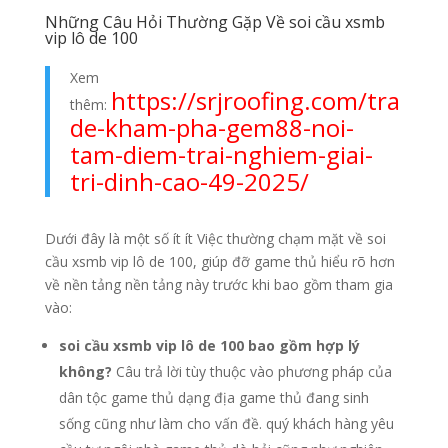
Những Câu Hỏi Thường Gặp Về soi cầu xsmb
vip lô de 100
Xem
https://srjroofing.com/tra
thêm:
de-kham-pha-gem88-noi-
tam-diem-trai-nghiem-giai-
tri-dinh-cao-49-2025/
Dưới đây là một số ít ít Việc thường chạm mặt về soi
cầu xsmb vip lô de 100, giúp đỡ game thủ hiểu rõ hơn
về nền tảng nền tảng này trước khi bao gồm tham gia
vào:
soi cầu xsmb vip lô de 100 bao gồm hợp lý
không?
Câu trả lời tùy thuộc vào phương pháp của
dân tộc game thủ dạng địa game thủ đang sinh
sống cũng như làm cho vấn đề. quý khách hàng yêu