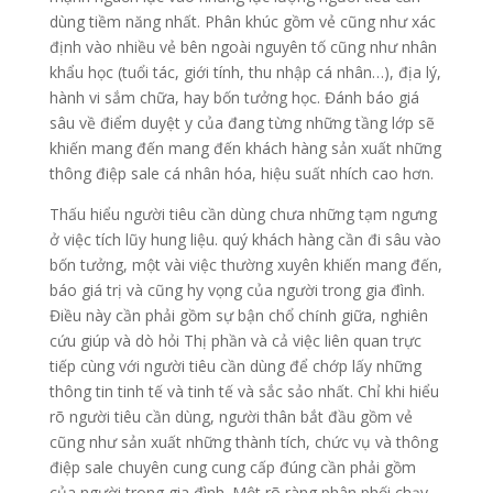
dùng tiềm năng nhất. Phân khúc gồm vẻ cũng như xác
định vào nhiều vẻ bên ngoài nguyên tố cũng như nhân
khẩu học (tuổi tác, giới tính, thu nhập cá nhân…), địa lý,
hành vi sắm chữa, hay bốn tưởng học. Đánh báo giá
sâu về điểm duyệt y của đang từng những tầng lớp sẽ
khiến mang đến mang đến khách hàng sản xuất những
thông điệp sale cá nhân hóa, hiệu suất nhích cao hơn.
Thấu hiểu người tiêu cần dùng chưa những tạm ngưng
ở việc tích lũy hung liệu. quý khách hàng cần đi sâu vào
bốn tưởng, một vài việc thường xuyên khiến mang đến,
báo giá trị và cũng hy vọng của người trong gia đình.
Điều này cần phải gồm sự bận chổ chính giữa, nghiên
cứu giúp và dò hỏi Thị phần và cả việc liên quan trực
tiếp cùng với người tiêu cần dùng để chớp lấy những
thông tin tinh tế và tinh tế và sắc sảo nhất. Chỉ khi hiểu
rõ người tiêu cần dùng, người thân bắt đầu gồm vẻ
cũng như sản xuất những thành tích, chức vụ và thông
điệp sale chuyên cung cung cấp đúng cần phải gồm
của người trong gia đình. Một rõ ràng phân phối chạy