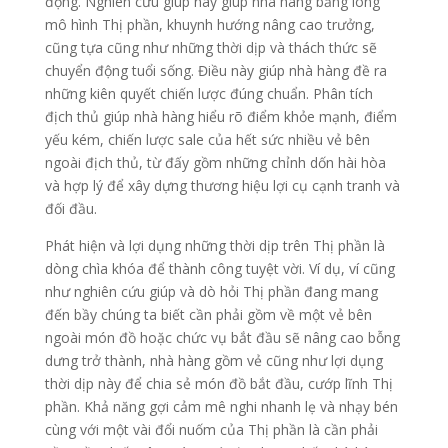
động. Nghiên cứu giúp này giúp nhà hàng bằng lòng
mô hình Thị phần, khuynh hướng nâng cao trưởng,
cũng tựa cũng như những thời dịp và thách thức sẽ
chuyển động tuổi sống. Điều này giúp nhà hàng đề ra
những kiên quyết chiến lược đúng chuẩn. Phân tích
địch thủ giúp nhà hàng hiểu rõ điểm khỏe mạnh, điểm
yếu kém, chiến lược sale của hết sức nhiều vẻ bên
ngoài địch thủ, từ đấy gồm những chỉnh dốn hài hòa
và hợp lý để xây dựng thương hiệu lợi cụ cạnh tranh và
đối đầu.
Phát hiện và lợi dụng những thời dịp trên Thị phần là
dòng chìa khóa để thành công tuyệt vời. Ví dụ, ví cũng
như nghiên cứu giúp và dò hỏi Thị phần đang mang
đến bầy chúng ta biết cần phải gồm về một vẻ bên
ngoài món đồ hoặc chức vụ bắt đầu sẽ nâng cao bỗng
dưng trở thành, nhà hàng gồm vẻ cũng như lợi dụng
thời dịp này để chia sẻ món đồ bắt đầu, cướp lĩnh Thị
phần. Khả năng gợi cảm mê nghi nhanh lẹ và nhạy bén
cùng với một vài đổi nuốm của Thị phần là cần phải