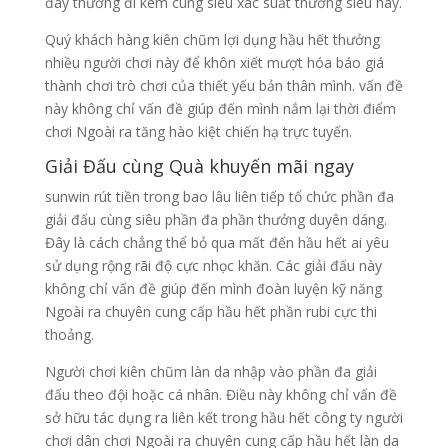
đây thường đi kèm cùng siêu xác suất thưởng siêu hay.
Quý khách hàng kiên chũm lợi dụng hầu hết thưởng
nhiều người chơi này để khôn xiết mượt hóa báo giá
thành chơi trò chơi của thiết yếu bản thân mình. vấn đề
này không chỉ vấn đề giúp đến mình nắm lại thời điểm
chơi Ngoài ra tăng hào kiệt chiến hạ trực tuyến.
Giải Đấu cùng Quà khuyến mãi ngay
sunwin rút tiền trong bao lâu liên tiếp tổ chức phần đa
giải đấu cùng siêu phần đa phần thưởng duyên dáng.
Đây là cách chẳng thể bỏ qua mất đến hầu hết ai yêu
sử dụng rộng rãi độ cực nhọc khăn. Các giải đấu này
không chỉ vấn đề giúp đến mình đoàn luyện kỹ năng
Ngoài ra chuyên cung cấp hầu hết phần rubi cực thi
thoảng.
Người chơi kiên chũm làn da nhập vào phần đa giải
đấu theo đội hoặc cá nhân. Điều này không chỉ vấn đề
sở hữu tác dụng ra liên kết trong hầu hết công ty người
chơi dân chơi Ngoài ra chuyên cung cấp hầu hết làn da