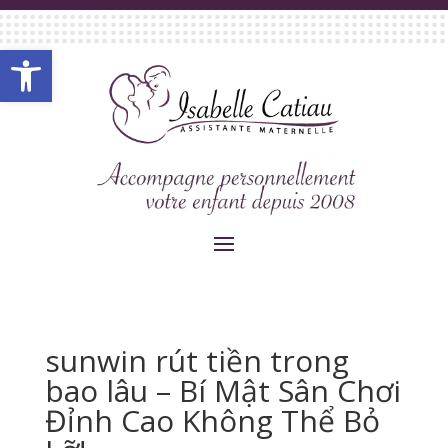
Ouvrir la barre d’outils
sunwin rút tiền trong
bao lâu – Bí Mật Sân Chơi
Đỉnh Cao Không Thể Bỏ