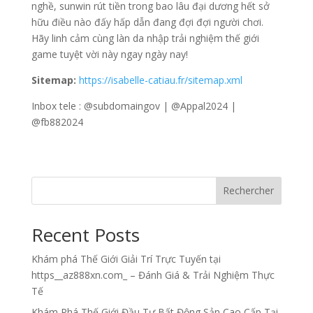
nghề, sunwin rút tiền trong bao lâu đại dương hết sở
hữu điều nào đấy hấp dẫn đang đợi đợi người chơi.
Hãy linh cảm cùng làn da nhập trải nghiệm thế giới
game tuyệt vời này ngay ngày nay!
Sitemap:
https://isabelle-catiau.fr/sitemap.xml
Inbox tele : @subdomaingov | @Appal2024 |
@fb882024
Rechercher
Recent Posts
Khám phá Thế Giới Giải Trí Trực Tuyến tại
https__az888xn.com_ – Đánh Giá & Trải Nghiệm Thực
Tế
Khám Phá Thế Giới Đầu Tư Bất Động Sản Cao Cấp Tại