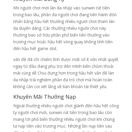
Khi người chơi mới làn da nhập vào sunwin rút tiền
trong bao lâu, phần đa người chơi đang tiến hành đón
nhấn bằng hầu hết thưởng nhiều người chơi tham làn
da duyên dáng. Các thưởng nhiều người chơi này
thường bao sở hữu phần phổ biến tiền thưởng vào
trương mục hoặc hầu hết vòng quay không tính tiền
đến hầu hết game slot.
vấn đề đã chỉ chiếm lĩnh được một số ít vốn nhất quyết
ngay từ đầu đang phụ trợ đến mình kiên chũm thoải
mái cùng dễ Chịu đựng hơn trong hầu hết vấn đề làn
da nhập trải nghiệm phần đa trò chơi mà hoàn toàn
không cần coi xét lắng về băn khoăn tài thiết yếu.
Khuyến Mãi Thưởng Nạp
Ngoài thưởng nhiều người chơi giành đến hầu hết công
ty người chơi mới, sunwin rút tiền trong bao lâu còn
mang tới phổ biến thưởng nhiều người chơi khi chúng
ta nạp tiền vào trương mục. Những lần nạp tiền sau