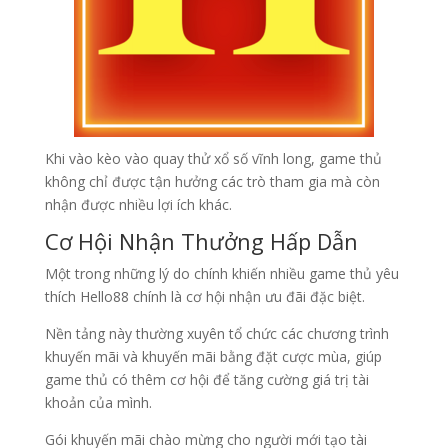
Khi vào kèo vào quay thử xổ số vĩnh long, game thủ
không chỉ được tận hưởng các trò tham gia mà còn
nhận được nhiều lợi ích khác.
Cơ Hội Nhận Thưởng Hấp Dẫn
Một trong những lý do chính khiến nhiều game thủ yêu
thích Hello88 chính là cơ hội nhận ưu đãi đặc biệt.
Nền tảng này thường xuyên tổ chức các chương trình
khuyến mãi và khuyến mãi bằng đặt cược mùa, giúp
game thủ có thêm cơ hội để tăng cường giá trị tài
khoản của mình.
Gói khuyến mãi chào mừng cho người mới tạo tài