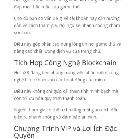
đáp mọi thắc mắc của game thủ.
Cho dù bạn có vấn đề gì về tài khoản hay cần hướng
dẫn về cách tham gia, đội ngũ sẽ nhanh chóng chăm
sóc bạn.
Điều này góp phần tạo dựng lòng tin nơi game thủ và
nâng cao chất lượng dịch vụ của trang chủ.
Tích Hợp Công Nghệ Blockchain
Hello88 đang tiên phong trong việc phần mềm công
nghệ blockchain vào các hoạt động của mình.
Điều này không chỉ giúp cải thiện tính minh bạch mà
còn tối ưu hóa quy trình thanh toán.
Người tham gia có thể tự tin rằng mọi giao dịch đều
diễn ra nhanh chóng và đảm bảo an ninh.
Chương Trình VIP và Lợi Ích Đặc
Quyền