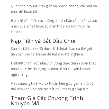
Quá trình này rất đơn giản và nhanh chóng, chỉ mất vài
phút để hoàn tất.
Bạn chỉ cần điền các thông tin cá nhân cần thiết và xác
nhận qua email hoặc số điện thoại để kích hoạt tài
khoản.
Nạp Tiền và Bắt Đầu Chơi
Sau khi tài khoản đã được kích hoạt, bạn có thể gửi
tiền tiền vào tài khoản để bắt đầu trải nghiệm.
Hello88 chăm sóc nhiều phương thức thanh toán khác
nhau như thẻ tín dụng, ví điện tử và chuyển khoản
ngân hàng.
Việc chương trình vip và thuận tiện giúp game thủ có
thể vào kèo vào các trò bắt đầu tham gia lập tức.
Tham Gia Các Chương Trình
Khuyến Mãi