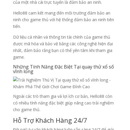
của một nhà cái trực tuyến là đảm bảo an ninh.
Hello88 cam kết mang đến môi trường đảm bảo an
ninh cho game thủ với hệ thống đảm bảo an ninh tiên
tiến.
Dữ liệu cá nhân và thông tin tài chính của game thủ
được mã hóa và bảo vệ bằng các công nghệ hiện đại
nhất, đảm bảo rằng bạn có thể yên tâm khi tham gia
game.
Những Tính Năng Đặc Biệt Tại quay thử xổ số
vĩnh long
Ngoài các trò tham gia và lợi ích cơ bản, Hello88 còn
có nhiều tính năng đặc biệt giúp nâng cao trải nghiệm
cho game thủ.
Hỗ Trợ Khách Hàng 24/7
Đội ngũ tư vấn khách hàng luôn sẵn sàng 24/7 để giải