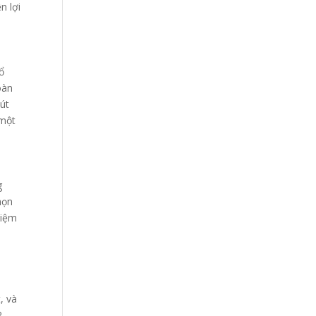
n lợi
ổ
oàn
hút
 một
g
họn
kiệm
, và
P,