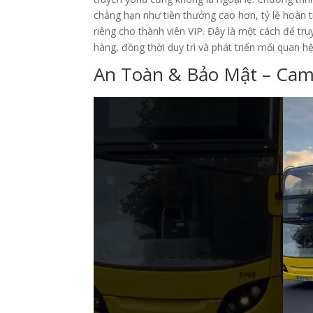
chẳng hạn như tiền thưởng cao hơn, tỷ lệ hoàn tr
riêng cho thành viên VIP. Đây là một cách để tru
hàng, đồng thời duy trì và phát triển mối quan hệ
An Toàn & Bảo Mật – Cam