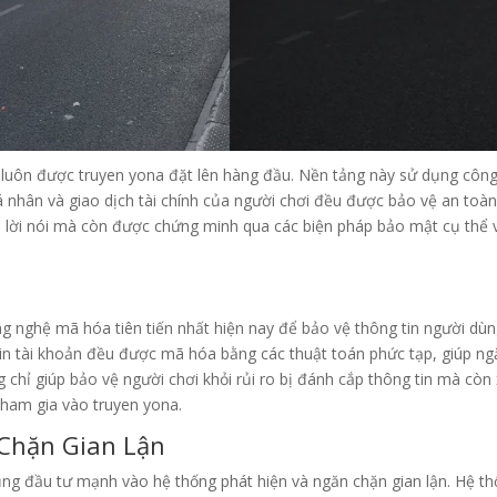
 luôn được truyen yona đặt lên hàng đầu. Nền tảng này sử dụng côn
 nhân và giao dịch tài chính của người chơi đều được bảo vệ an toà
ua lời nói mà còn được chứng minh qua các biện pháp bảo mật cụ thể 
 nghệ mã hóa tiên tiến nhất hiện nay để bảo vệ thông tin người dùn
g tin tài khoản đều được mã hóa bằng các thuật toán phức tạp, giúp n
g chỉ giúp bảo vệ người chơi khỏi rủi ro bị đánh cắp thông tin mà còn
tham gia vào truyen yona.
Chặn Gian Lận
ũng đầu tư mạnh vào hệ thống phát hiện và ngăn chặn gian lận. Hệ t