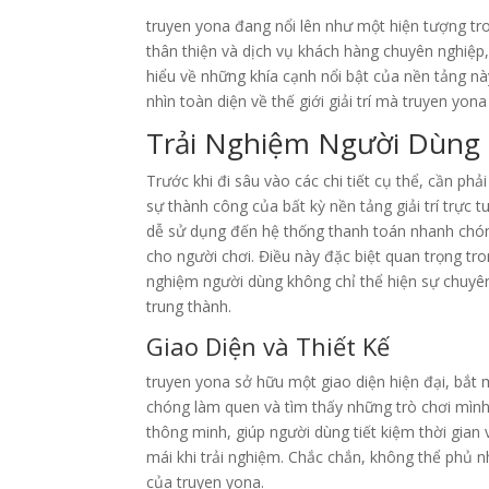
truyen yona đang nổi lên như một hiện tượng tron
thân thiện và dịch vụ khách hàng chuyên nghiệp, 
hiểu về những khía cạnh nổi bật của nền tảng nà
nhìn toàn diện về thế giới giải trí mà truyen yona
Trải Nghiệm Người Dùng 
Trước khi đi sâu vào các chi tiết cụ thể, cần ph
sự thành công của bất kỳ nền tảng giải trí trực 
dễ sử dụng đến hệ thống thanh toán nhanh chóng,
cho người chơi. Điều này đặc biệt quan trọng tro
nghiệm người dùng không chỉ thể hiện sự chuyê
trung thành.
Giao Diện và Thiết Kế
truyen yona sở hữu một giao diện hiện đại, bắt
chóng làm quen và tìm thấy những trò chơi mình
thông minh, giúp người dùng tiết kiệm thời gian
mái khi trải nghiệm. Chắc chắn, không thể phủ n
của truyen yona.