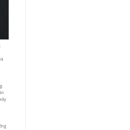
g
n
và
g.
găn
 xây
hống