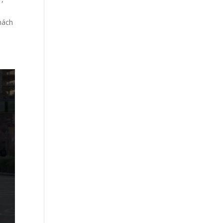
khách