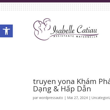
Ouvrir la barre d’outils
truyen yona Khám Phá 
Dạng & Hấp Dẫn
par
wordpressauto
|
Mai 27, 2024
|
Uncategori