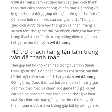
vtv6 đá bóng
cam kết thực hiện các giao dịch thanh
toán một cách nhanh chóng và bảo mật. Hệ thống xử
lý giao dịch tự động, giúp rút ngắn thời gian chờ đợi và
đảm bảo tính chính xác của các giao dịch. Thông tin
giao dịch được đảm bảo thông tin cá nhân, mang lại
sự yên tâm cho game thủ. Sự nhanh chóng và bảo mật
trong thanh toán là một trong những điểm mạnh thu
hút game thủ đến với
vtv6 đá bóng
.
Hỗ trợ khách hàng tận tâm trong
vấn đề thanh toán
Nếu gặp bất kỳ khó khăn nào trong quá trình thanh
toán, game thủ luôn nhận được sự chăm sóc tận tình
từ đội ngũ chăm sóc khách hàng của
vtv6 đá bóng
.
Đội ngũ này được đào tạo bài bản, luôn sẵn sàng giải
đáp mọi thắc mắc và chăm sóc game thủ giải quyết
các vấn đề phát sinh một cách nhanh chóng và hiệu
quả. Sự chăm sóc này giúp game thủ có trải nghiệm
thanh toán mượt mà và không gặp bất kỳ trở ngại nào.