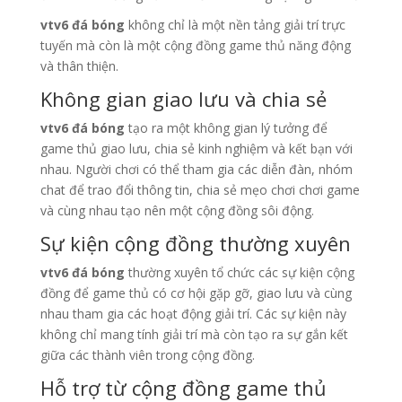
vtv6 đá bóng
không chỉ là một nền tảng giải trí trực
tuyến mà còn là một cộng đồng game thủ năng động
và thân thiện.
Không gian giao lưu và chia sẻ
vtv6 đá bóng
tạo ra một không gian lý tưởng để
game thủ giao lưu, chia sẻ kinh nghiệm và kết bạn với
nhau. Người chơi có thể tham gia các diễn đàn, nhóm
chat để trao đổi thông tin, chia sẻ mẹo chơi chơi game
và cùng nhau tạo nên một cộng đồng sôi động.
Sự kiện cộng đồng thường xuyên
vtv6 đá bóng
thường xuyên tổ chức các sự kiện cộng
đồng để game thủ có cơ hội gặp gỡ, giao lưu và cùng
nhau tham gia các hoạt động giải trí. Các sự kiện này
không chỉ mang tính giải trí mà còn tạo ra sự gắn kết
giữa các thành viên trong cộng đồng.
Hỗ trợ từ cộng đồng game thủ