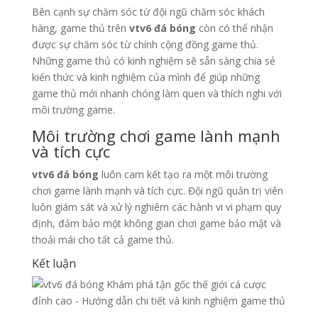
Bên cạnh sự chăm sóc từ đội ngũ chăm sóc khách
hàng, game thủ trên
vtv6 đá bóng
còn có thể nhận
được sự chăm sóc từ chính cộng đồng game thủ.
Những game thủ có kinh nghiệm sẽ sẵn sàng chia sẻ
kiến thức và kinh nghiệm của mình để giúp những
game thủ mới nhanh chóng làm quen và thích nghi với
môi trường game.
Môi trường chơi game lành mạnh
và tích cực
vtv6 đá bóng
luôn cam kết tạo ra một môi trường
chơi game lành mạnh và tích cực. Đội ngũ quản trị viên
luôn giám sát và xử lý nghiêm các hành vi vi phạm quy
định, đảm bảo một không gian chơi game bảo mật và
thoải mái cho tất cả game thủ.
Kết luận