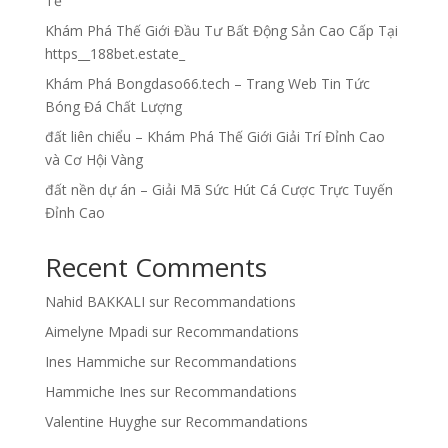
Tế
Khám Phá Thế Giới Đầu Tư Bất Động Sản Cao Cấp Tại
https__188bet.estate_
Khám Phá Bongdaso66.tech – Trang Web Tin Tức
Bóng Đá Chất Lượng
đất liên chiểu – Khám Phá Thế Giới Giải Trí Đỉnh Cao
và Cơ Hội Vàng
đất nền dự án – Giải Mã Sức Hút Cá Cược Trực Tuyến
Đỉnh Cao
Recent Comments
Nahid BAKKALI
sur
Recommandations
Aimelyne Mpadi
sur
Recommandations
Ines Hammiche
sur
Recommandations
Hammiche Ines
sur
Recommandations
Valentine Huyghe
sur
Recommandations